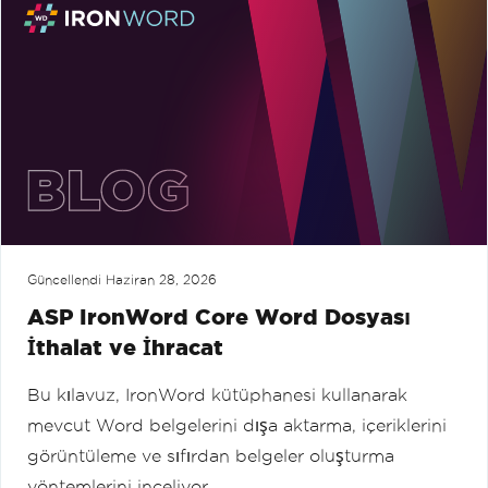
Güncellendi
Haziran 28, 2026
ASP IronWord Core Word Dosyası
İthalat ve İhracat
Bu kılavuz, IronWord kütüphanesi kullanarak
mevcut Word belgelerini dışa aktarma, içeriklerini
görüntüleme ve sıfırdan belgeler oluşturma
yöntemlerini inceliyor.