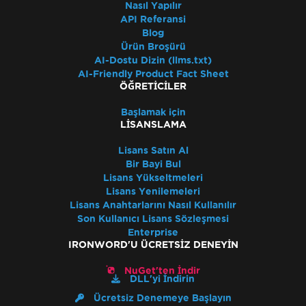
Nasıl Yapılır
API Referansi
Blog
Ürün Broşürü
AI-Dostu Dizin (llms.txt)
AI-Friendly Product Fact Sheet
ÖĞRETICILER
Başlamak için
LISANSLAMA
Lisans Satın Al
Bir Bayi Bul
Lisans Yükseltmeleri
Lisans Yenilemeleri
Lisans Anahtarlarını Nasıl Kullanılır
Son Kullanıcı Lisans Sözleşmesi
Enterprise
IRONWORD'U ÜCRETSIZ DENEYIN
NuGet'ten İndir
DLL'yi İndirin
Ücretsiz Denemeye Başlayın