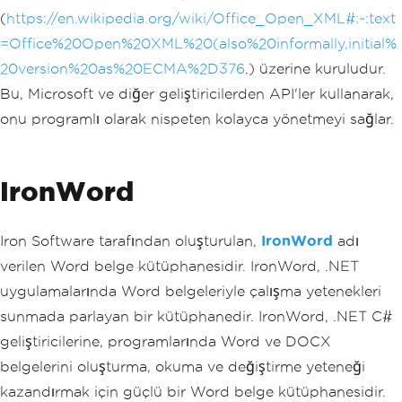
(
https://en.wikipedia.org/wiki/Office_Open_XML#:~:text
=Office%20Open%20XML%20(also%20informally,initial%
20version%20as%20ECMA%2D376
.) üzerine kuruludur.
Bu, Microsoft ve diğer geliştiricilerden API'ler kullanarak,
onu programlı olarak nispeten kolayca yönetmeyi sağlar.
IronWord
Iron Software tarafından oluşturulan,
IronWord
adı
verilen Word belge kütüphanesidir. IronWord, .NET
uygulamalarında Word belgeleriyle çalışma yetenekleri
sunmada parlayan bir kütüphanedir. IronWord, .NET C#
geliştiricilerine, programlarında Word ve DOCX
belgelerini oluşturma, okuma ve değiştirme yeteneği
kazandırmak için güçlü bir Word belge kütüphanesidir.