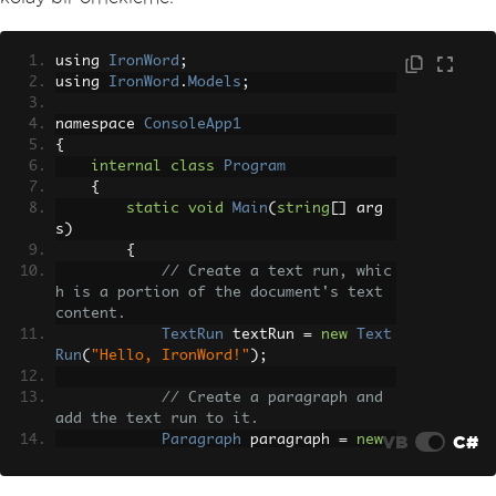
using 
IronWord
;
using 
IronWord
.
Models
;
namespace 
ConsoleApp1
{
internal
class
Program
{
static
void
Main
(
string
[]
 arg
s
)
{
// Create a text run, whic
h is a portion of the document's text 
content.
TextRun
 textRun 
=
new
Text
Run
(
"Hello, IronWord!"
);
// Create a paragraph and 
add the text run to it.
VB
C#
Paragraph
 paragraph 
=
new
Paragraph
();
            paragraph
.
AddTextRun
(
textR