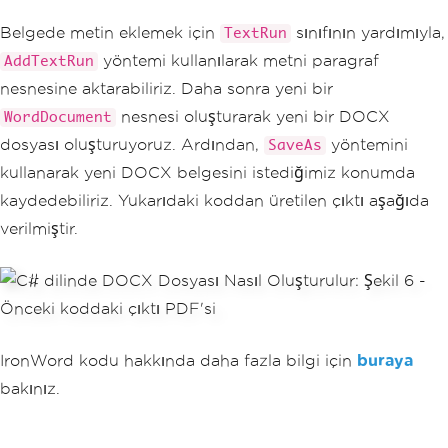
un
);
Belgede metin eklemek için
sınıfının yardımıyla,
TextRun
// Create a new Word docum
yöntemi kullanılarak metni paragraf
AddTextRun
ent with the paragraph.
WordDocument
 doc 
=
new
Wor
nesnesine aktarabiliriz. Daha sonra yeni bir
dDocument
(
paragraph
);
nesnesi oluşturarak yeni bir DOCX
WordDocument
// Export and save the DOC
dosyası oluşturuyoruz. Ardından,
yöntemini
SaveAs
X file to the specified path.
kullanarak yeni DOCX belgesini istediğimiz konumda
            doc
.
SaveAs
(
"document.doc
x"
);
kaydedebiliriz. Yukarıdaki koddan üretilen çıktı aşağıda
}
verilmiştir.
}
}
IronWord kodu hakkında daha fazla bilgi için
buraya
bakınız.