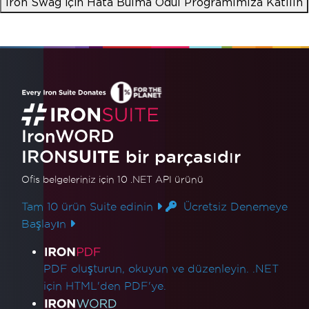
Iron Swag için Hata Bulma Ödül Programımıza Katılın
IronWORD
IRON
SUITE
bir parçasıdır
Ofis belgeleriniz için 10 .NET API ürünü
Tam 10 ürün Suite edinin
Ücretsiz Denemeye
Başlayın
Ürün Bağlantıları
PDF oluşturun, okuyun ve düzenleyin. .NET
için HTML'den PDF'ye.