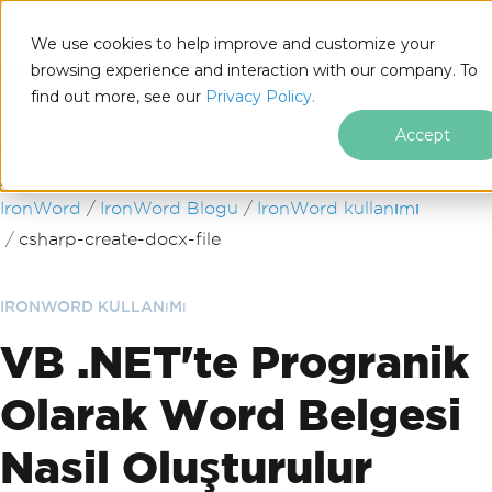
We use cookies to help improve and customize your
browsing experience and interaction with our company. To
find out more, see our
Privacy Policy.
for
.NET
Accept
Altbilgi içeriğine atla
IronWord
IronWord Blogu
IronWord kullanımı
csharp-create-docx-file
IRONWORD KULLANıMı
VB .NET'te Progranik
Olarak Word Belgesi
Nasil Oluşturulur