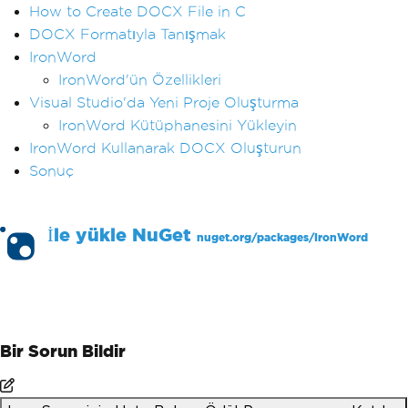
How to Create DOCX File in C
DOCX Formatıyla Tanışmak
IronWord
IronWord'ün Özellikleri
Visual Studio'da Yeni Proje Oluşturma
IronWord Kütüphanesini Yükleyin
IronWord Kullanarak DOCX Oluşturun
Sonuç
İle yükle
NuGet
nuget.org/packages/
IronWord
PM >
Install-Package IronWord
Bir Sorun Bildir