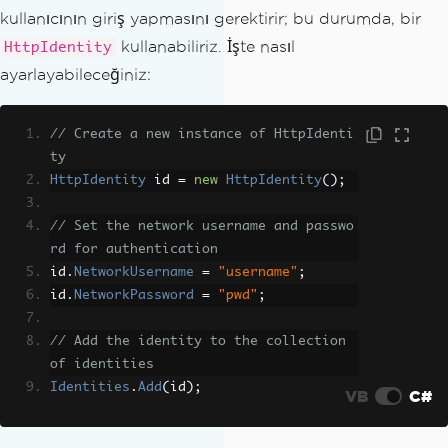
kullanıcının giriş yapmasını gerektirir; bu durumda, bir
kullanabiliriz. İşte nasıl
HttpIdentity
ayarlayabileceğiniz:
// Create a new instance of HttpIdenti
ty
HttpIdentity
 id 
=
new
HttpIdentity
();
// Set the network username and passwo
rd for authentication
id
.
NetworkUsername
=
"username"
;
id
.
NetworkPassword
=
"pwd"
;
// Add the identity to the collection 
of identities
Identities
.
Add
(
id
);
VB
C#