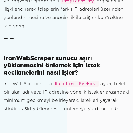
ve IronWebScraper'deki
örnekleri ile
HttpIdentity
ilişkilendirerek taleplerin farklı IP adresleri üzerinden
yönlendirilmesine ve anonimlik ile erişim kontrolüne
izin verin.
IronWebScraper sunucu aşırı
yüklenmesini önlemek için istek
gecikmelerini nasıl işler?
IronWebScraper'daki
ayarı, belirli
RateLimitPerHost
bir alan adı veya IP adresine yönelik istekler arasındaki
minimum gecikmeyi belirleyerek, istekleri yayarak
sunucu aşırı yüklenmesini önlemeye yardımcı olur.