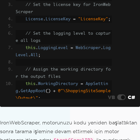
// Set the license key for IronWeb
Scraper
License
.
LicenseKey
=
"LicenseKey"
;
// Set the logging level to captur
e all logs
this
.
LoggingLevel
=
WebScraper
.
Log
Level
.
All
;
// Assign the working directory fo
r the output files
this
.
WorkingDirectory
=
AppSettin
g
.
GetAppRoot
()
+
@"\ShoppingSiteSample
VB
C#
\Output\"
;
// Enable web cache with a specifi
c expiration time of 1 hour, 30 minute
IronWebScraper, motorunuzu kodu yeniden başlattıktan
s, and 30 seconds
sonra tarama işlemine devam ettirmek için motor
EnableWebCache
(
new
TimeSpan
(
1
,
30
,