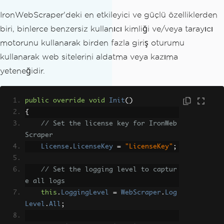
IronWebScraper'deki en etkileyici ve güçlü özelliklerden
biri, binlerce benzersiz kullanıcı kimliği ve/veya tarayıcı
motorunu kullanarak birden fazla giriş oturumu
kullanarak web sitelerini aldatma veya kazıma
yeteneğidir.
public
override
void
Init
()
{
// Set the license key for IronWeb
Scraper
License
.
LicenseKey
=
"LicenseKey"
;
// Set the logging level to captur
e all logs
this
.
LoggingLevel
=
WebScraper
.
Log
Level
.
All
;