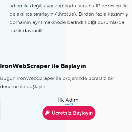
25
;
adları ile değil, aynı zamanda sunucu IP adresleri ile
de akıllıca sınırlayın (throttle). Birden fazla kazınmış
// Do not obey the robots.txt file
domainin aynı makinede barındırıldığı durumlarda
s
this
.
ObeyRobotsDotTxt
=
false
;
nazik davranılır.
// Makes the WebScraper intelligen
tly throttle requests not only by host
name, but also by host servers' IP add
resses
IronWebScraper ile Başlayın
this
.
ThrottleMode
=
Throttle
.
ByDom
ainHostName
;
Bugün IronWebScraper ile projenizde ücretsiz bir
deneme ile başlayın.
// Make an initial request to the 
website with a parse method
İlk Adım:
this
.
Request
(
"https://www.Website.
com"
,
Parse
);
Ücretsiz Başlayın
}