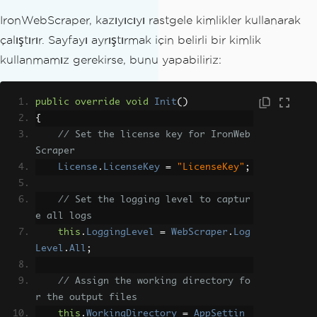
IronWebScraper, kazıyıcıyı rastgele kimlikler kullanarak
çalıştırır. Sayfayı ayrıştırmak için belirli bir kimlik
kullanmamız gerekirse, bunu yapabiliriz:
public
override
void
Init
()
{
// Set the license key for IronWeb
Scraper
License
.
LicenseKey
=
"LicenseKey"
;
// Set the logging level to captur
e all logs
this
.
LoggingLevel
=
WebScraper
.
Log
Level
.
All
;
// Assign the working directory fo
r the output files
this
.
WorkingDirectory
=
AppSettin