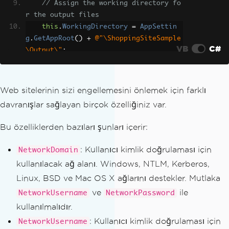
// Assign the working directory fo
r the output files
this
.
WorkingDirectory
=
AppSettin
g
.
GetAppRoot
()
+
@"\ShoppingSiteSample
VB
C#
\Output\"
;
// Define an array of proxies
var
 proxies 
=
"IP-Proxy1:8080,IP-P
Web sitelerinin sizi engellemesini önlemek için farklı
roxy2:8081"
.
Split
(
','
);
davranışlar sağlayan birçok özelliğiniz var.
// Iterate over common Chrome desk
Bu özelliklerden bazıları şunları içerir:
top user agents
foreach
(
var
 UA 
in
IronWebScraper
.
: Kullanıcı kimlik doğrulaması için
NetworkDomain
CommonUserAgents
.
ChromeDesktopUserAgen
kullanılacak ağ alanı. Windows, NTLM, Kerberos,
ts
)
Linux, BSD ve Mac OS X ağlarını destekler. Mutlaka
{
// Iterate over the proxies
ve
ile
NetworkUsername
NetworkPassword
foreach
(
var
 proxy 
in
 proxies
)
kullanılmalıdır.
{
: Kullanıcı kimlik doğrulaması için
NetworkUsername
// Add a new HTTP identity 