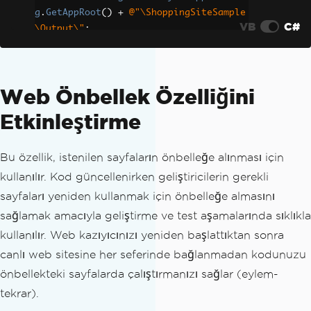
g
.
GetAppRoot
()
+
@"\ShoppingSiteSample
VB
C#
\Output\"
;
// Create a new instance of HttpId
entity
Web Önbellek Özelliğini
HttpIdentity
 identity 
=
new
HttpId
entity
();
Etkinleştirme
// Set the network username and pa
Bu özellik, istenilen sayfaların önbelleğe alınması için
ssword for authentication
    identity
.
NetworkUsername
=
"userna
kullanılır. Kod güncellenirken geliştiricilerin gerekli
me"
;
sayfaları yeniden kullanmak için önbelleğe almasını
    identity
.
NetworkPassword
=
"pwd"
;
sağlamak amacıyla geliştirme ve test aşamalarında sıklıkla
kullanılır. Web kazıyıcınızı yeniden başlattıktan sonra
// Add the identity to the collect
ion of identities
canlı web sitesine her seferinde bağlanmadan kodunuzu
Identities
.
Add
(
identity
);
önbellekteki sayfalarda çalıştırmanızı sağlar (eylem-
tekrar).
// Make a request to the website w