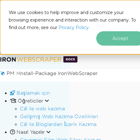
We use cookies to help improve and customize your
browsing experience and interaction with our company. To
Docs
find out more, see our
Privacy Policy.
for
Bu Sayfada
.NET
Accept
Altbilgi içeriğine atla
PM >
Install-Package IronWebScraper
Başlamak için
Öğreticiler
C# ile web kazıma
Gelişmiş Web Kazıma Özellikleri
C# ile Bloglardan İçerik Kazıma
Nasıl Yapılır
Çevrimiçi Film Web Sitesi Kazıyın