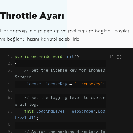
Throttle Ayarı
Her domain için minimum ve maksimum bağlantı sayıları
ve bağlantı hızını kontrol edebiliriz.
public
override
void
Init
()
{
// Set the license key for IronWeb
Scraper
License
.
LicenseKey
=
"LicenseKey"
;
// Set the logging level to captur
e all logs
this
.
LoggingLevel
=
WebScraper
.
Log
Level
.
All
;
// Assign the working directory fo