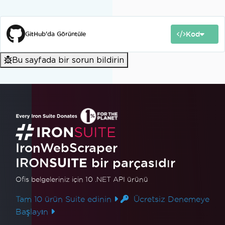
Kod
GitHub'da Görüntüle
Bu sayfada bir sorun bildirin
IronWebScraper
IRON
SUITE
bir parçasıdır
Ofis belgeleriniz için 10 .NET API ürünü
Tam 10 ürün Suite edinin
Ücretsiz Denemeye
Başlayın