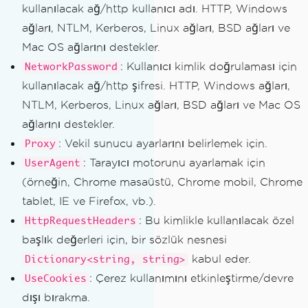
kullanılacak ağ/http kullanıcı adı. HTTP, Windows
with specific user agent and proxy
ağları, NTLM, Kerberos, Linux ağları, BSD ağları ve
Identities
.
Add
(
new
HttpIde
ntity
()
Mac OS ağlarını destekler.
{
: Kullanıcı kimlik doğrulaması için
NetworkPassword
UserAgent
=
 UA
,
kullanılacak ağ/http şifresi. HTTP, Windows ağları,
UseCookies
=
true
,
NTLM, Kerberos, Linux ağları, BSD ağları ve Mac OS
Proxy
=
 proxy
ağlarını destekler.
});
}
: Vekil sunucu ayarlarını belirlemek için.
Proxy
}
: Tarayıcı motorunu ayarlamak için
UserAgent
(örneğin, Chrome masaüstü, Chrome mobil, Chrome
// Make an initial request to the 
tablet, IE ve Firefox, vb.).
website with a parse method
this
.
Request
(
"http://www.Website.c
: Bu kimlikle kullanılacak özel
HttpRequestHeaders
om"
,
Parse
);
başlık değerleri için, bir sözlük nesnesi
}
kabul eder.
Dictionary<string, string>
: Çerez kullanımını etkinleştirme/devre
UseCookies
dışı bırakma.