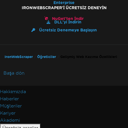
Enterprise
IRONWEBSCRAPER'I ÜCRETSIZ DENEYIN
NuGet'ten İndir
DLL'yi İndirin
Ücretsiz Denemeye Başlayın
IronWebScraper
Öğreticiler
Gelişmiş Web Kazıma Özellikleri
Başa dön
Hakkımızda
Haberler
Müşteriler
Kariyer
Akademi