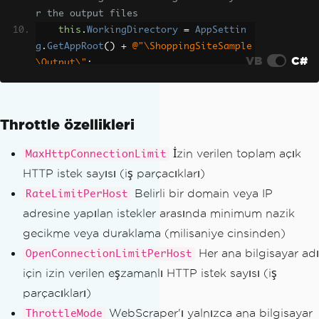
r the output files
this
.
WorkingDirectory
=
AppSettin
g
.
GetAppRoot
()
+
@"\ShoppingSiteSample
VB
C#
\Output\"
;
// Set the total number of allowed 
open HTTP requests (threads)
Throttle özellikleri
this
.
MaxHttpConnectionLimit
=
80
;
İzin verilen toplam açık
MaxHttpConnectionLimit
// Set minimum polite delay (paus
HTTP istek sayısı (iş parçacıkları)
e) between requests to a given domain 
Belirli bir domain veya IP
RateLimitPerHost
or IP address
this
.
RateLimitPerHost
=
TimeSpan
.
F
adresine yapılan istekler arasında minimum nazik
romMilliseconds
(
50
);
gecikme veya duraklama (milisaniye cinsinden)
Her ana bilgisayar adı
OpenConnectionLimitPerHost
// Set the allowed number of concu
için izin verilen eşzamanlı HTTP istek sayısı (iş
rrent HTTP requests (threads) per host
parçacıkları)
name or IP address
this
.
OpenConnectionLimitPerHost
=
WebScraper'ı yalnızca ana bilgisayar
ThrottleMode