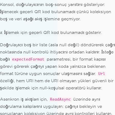
if
(!
results
.
Any
())
Konsol, doğrulayıcının boş-sonuç yanıtını gösteriyor:
return
new
List
<
QrResult
>
İşlenecek geçerli QR kod bulunamadı çünkü koleksiyon
();
boş ve veri aşağı akış işlemine geçmiyor.
return
 results
.
Where
(
r 
=>
!
string
.
IsNull
OrWhiteSpace
(
r
.
Value
))
.
Where
(
r 
=>
 expectedFormat 
Doğrulayıcı boş bir liste (asla null değil) döndürerek çağrı
==
null
||
 r
.
QrType
==
 expectedFormat
)
noktasında null kontrolü ihtiyacını ortadan kaldırır. İsteğe
.
ToList
();
bağlı
parametresi, bir format kapısı
expectedFormat
}
görevi görerek çağrıyı yapan koda yalnızca beklenen
}
format türüne uygun sonuçlar ulaşmasını sağlar.
Url
// Usage — only accept standard QR cod
özelliği, hem URI hem de URI olmayan yükleri güvenli bir
es with non-empty values
şekilde işlemek için null-koşulsal operatörü kullanır.
var
 validated 
=
QrValidator
.
GetValidRe
sults
(
Asenkron iş akışları için,
üzerinde aynı
ReadAsync
"shipping-manifest.png"
,
doğrulama kalıplarını uygulayın: çağrıyı bekleyin ve
    expectedFormat
:
QrEncoding
.
QRCod
sonuçlanan koleksiyon üzerinde aynı kontrolleri kullanın.
e
);