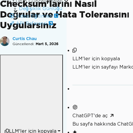
Checksum'larını Nasıl
Ürün Güncellemeleri
Değişiklik Günlüğü
Doğrular ve Hata Toleransını
Video Eğitimleri
Uygularsınız
API Referansi
Curtis Chau
Güncellendi:
Mart 5, 2026
LLM'ler için kopyala
LLM'ler için sayfayı Mar
ChatGPT'de aç
Bu sayfa hakkında ChatG
LLM'ler için kopyala