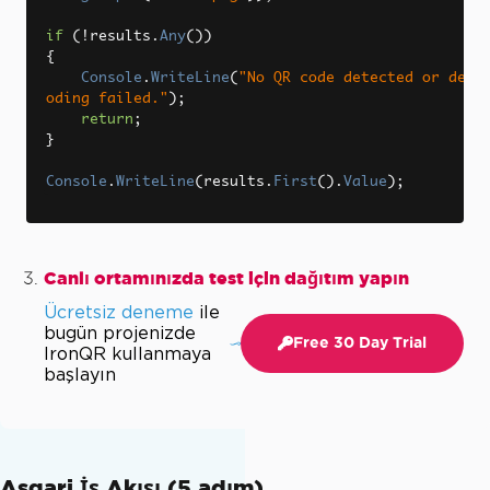
if
(!
results
.
Any
())
{
Console
.
WriteLine
(
"No QR code detected or dec
oding failed."
);
return
;
}
Console
.
WriteLine
(
results
.
First
().
Value
);
Canlı ortamınızda test için dağıtım yapın
Ücretsiz deneme
ile
bugün projenizde
Free 30 Day Trial
IronQR kullanmaya
başlayın
Asgari İş Akışı (5 adım)