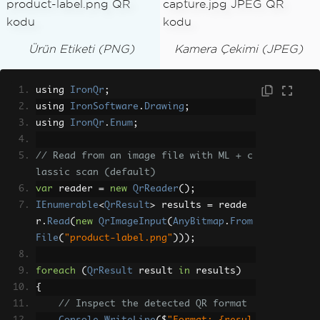
Ürün Etiketi (PNG)
Kamera Çekimi (JPEG)
using 
IronQr
;
using 
IronSoftware
.
Drawing
;
using 
IronQr
.
Enum
;
// Read from an image file with ML + c
lassic scan (default)
var
 reader 
=
new
QrReader
();
IEnumerable
<
QrResult
>
 results 
=
 reade
r
.
Read
(
new
QrImageInput
(
AnyBitmap
.
From
File
(
"product-label.png"
)));
foreach
(
QrResult
 result 
in
 results
)
{
// Inspect the detected QR format