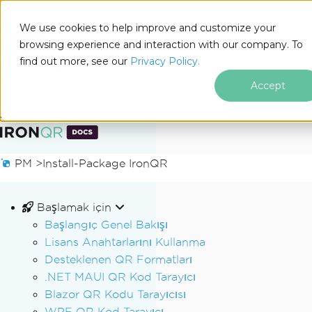
We use cookies to help improve and customize your
browsing experience and interaction with our company. To
Docs
find out more, see our
Privacy Policy.
for
Bu Sayfada
.NET
Accept
Altbilgi içeriğine atla
PM >
Install-Package IronQR
Başlamak için
Başlangıç Genel Bakışı
Lisans Anahtarlarını Kullanma
Desteklenen QR Formatları
.NET MAUI QR Kod Tarayıcı
Blazor QR Kodu Tarayıcısı
WPF QR Kod Tarayıcı