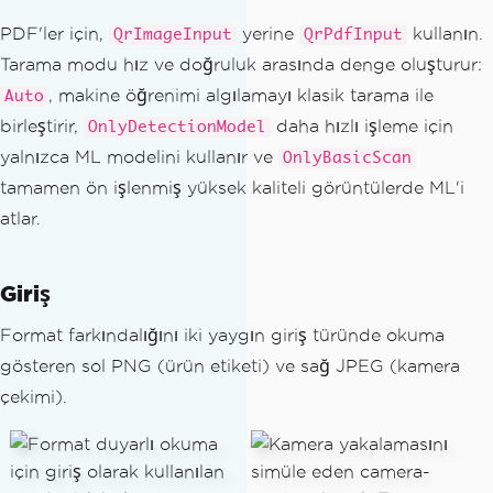
PDF'ler için,
yerine
kullanın.
QrImageInput
QrPdfInput
Tarama modu hız ve doğruluk arasında denge oluşturur:
, makine öğrenimi algılamayı klasik tarama ile
Auto
birleştirir,
daha hızlı işleme için
OnlyDetectionModel
yalnızca ML modelini kullanır ve
OnlyBasicScan
tamamen ön işlenmiş yüksek kaliteli görüntülerde ML'i
atlar.
Giriş
Format farkındalığını iki yaygın giriş türünde okuma
gösteren sol PNG (ürün etiketi) ve sağ JPEG (kamera
çekimi).