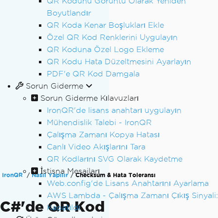
QR Kodunu Görüntü Olarak Yeniden
Boyutlandır
QR Koda Kenar Boşlukları Ekle
Özel QR Kod Renklerini Uygulayın
QR Koduna Özel Logo Ekleme
QR Kodu Hata Düzeltmesini Ayarlayın
PDF'e QR Kod Damgala
Sorun Giderme
Sorun Giderme Kılavuzları
IronQR'de lisans anahtarı uygulayın
Mühendislik Talebi - IronQR
Çalışma Zamanı Kopya Hatası
Canlı Video Akışlarını Tara
QR Kodlarını SVG Olarak Kaydetme
İstisna Mesajları
IronQR
Nasıl Yapılır
Checksum & Hata Toleransı
Web.config'de Lisans Anahtarını Ayarlama
AWS Lambda - Çalışma Zamanı Çıkış Sinyali:
C#'de QR Kod
Kapatıldı