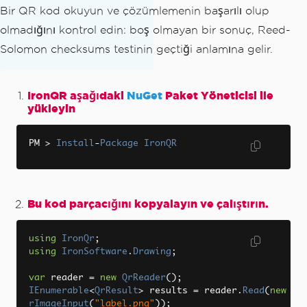
Bir QR kod okuyun ve çözümlemenin başarılı olup
olmadığını kontrol edin: boş olmayan bir sonuç, Reed-
Solomon checksums testinin geçtiği anlamına gelir.
IronQR aşağıdaki
NuGet
Paket Yöneticisi ile
yükleyin
PM 
>
Install
-
Package
IronQR
Bu kod parçacığını kopyalayın ve çalıştırın.
using
IronQr
;
using
IronSoftware
.
Drawing
;
var
 reader 
=
new
QrReader
();
IEnumerable
<
QrResult
>
 results 
=
 reader
.
Read
(
new
Q
rImageInput
(
"label.png"
));