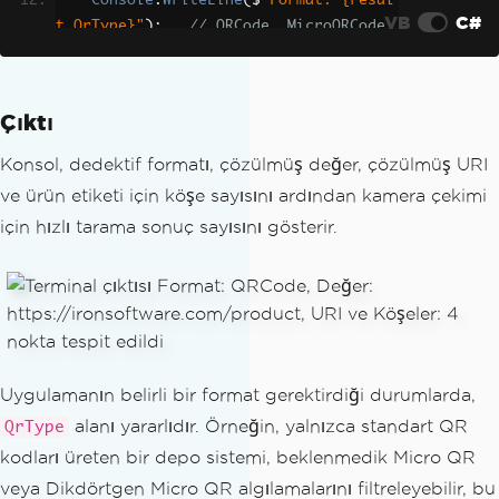
Console
.
WriteLine
(
$
"Format: {resul
VB
C#
t.QrType}"
);
// QRCode, MicroQRCode, 
or RMQRCode
Console
.
WriteLine
(
$
"Value:  {resul
t.Value}"
);
Çıktı
// Url is non-null only if Value i
Konsol, dedektif formatı, çözülmüş değer, çözülmüş URI
s a valid URI
ve ürün etiketi için köşe sayısını ardından kamera çekimi
if
(
result
.
Url
!=
null
)
için hızlı tarama sonuç sayısını gösterir.
{
Console
.
WriteLine
(
$
"URI:    {r
esult.Url.AbsoluteUri}"
);
}
// Corner coordinates for position
al context
Uygulamanın belirli bir format gerektirdiği durumlarda,
Console
.
WriteLine
(
$
"Corners: {resu
alanı yararlıdır. Örneğin, yalnızca standart QR
QrType
lt.Points.Length} points detected"
);
kodları üreten bir depo sistemi, beklenmedik Micro QR
}
veya Dikdörtgen Micro QR algılamalarını filtreleyebilir, bu