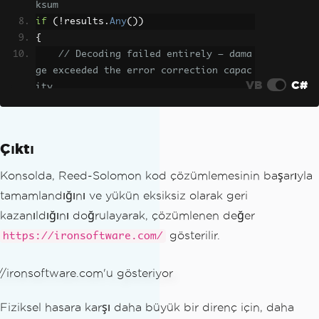
ksum
if
(!
results
.
Any
())
{
// Decoding failed entirely — dama
ge exceeded the error correction capac
VB
C#
ity
Console
.
WriteLine
(
"QR code could n
ot be decoded. Consider re-scanning or 
using a higher error correction level 
Çıktı
at generation time."
);
return
;
Konsolda, Reed-Solomon kod çözümlemesinin başarıyla
}
tamamlandığını ve yükün eksiksiz olarak geri
kazanıldığını doğrulayarak, çözümlenen değer
foreach
(
QrResult
 result 
in
 results
)
gösterilir.
{
https://ironsoftware.com/
// Decoded successfully — validate 
the content matches expected format
if
(
string
.
IsNullOrWhiteSpace
(
resu
lt
.
Value
))
Fiziksel hasara karşı daha büyük bir direnç için, daha
{