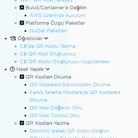
Bulut/Container'a Dağıtın
AWS üzerinde kurulum
Platforma Özgü Paketler
NuGet Paketleri
Öğreticiler
C#'da QR Kodu Yazma
C# QR Kod Oluşturucu
C# QR Kodu Oluşturucu Uygulaması
Nasıl Yapılır
QR Kodları Okuma
QR Kodlarını Görüntüden Okuma
Farklı Tarama Modlarıyla QR Kodlarını
Okuma
QR Kod Değerini Oku
QR Kod Türünü Oku
QR Kodları Yazma
Görüntü olarak QR Kodu Oluştur