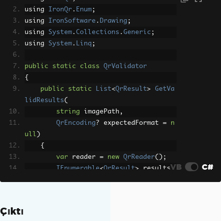
using 
IronQr
.
Enum
;
using 
IronSoftware
.
Drawing
;
using 
System
.
Collections
.
Generic
;
using 
System
.
Linq
;
public
static
class
QrValidator
{
public
static
List
<
QrResult
>
GetVa
lidResults
(
string
 imagePath
,
QrEncoding
?
 expectedFormat 
=
n
ull
)
{
var
 reader 
=
new
QrReader
();
VB
C#
IEnumerable
<
QrResult
>
 results 
=
 reader
.
Read
(
new
QrImageInput
(
AnyBitm
ap
.
FromFile
(
imagePath
)));
Çıktı
// Guard: no QR codes detected