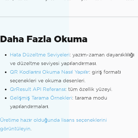
if
(
validated
.
Count
==
0
)
{
Console
.
WriteLine
(
"No valid QR cod
es found for processing."
);
Daha Fazla Okuma
return
;
}
Hata Düzeltme Seviyeleri
: yazım-zaman dayanıklılığı
ve düzeltme seviyesi yapılandırması.
foreach
(
var
 qr 
in
 validated
)
{
QR Kodlarını Okuma Nasıl Yapılır
: giriş formatı
// Safe for downstream: value is n
seçenekleri ve okuma desenleri.
on-empty, format is verified
QrResult API Referansı
: tüm özellik yüzeyi.
SendToInventoryApi
(
qr
.
Value
,
 qr
.
Ur
Gelişmiş Tarama Örnekleri
: tarama modu
l
?.
AbsoluteUri
);
}
yapılandırmaları.
Üretime hazır olduğunda lisans seçeneklerini
görüntüleyin
.