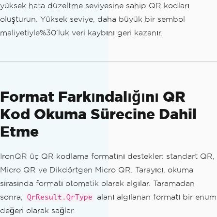
yüksek hata düzeltme seviyesine sahip QR kodları
Console
.
WriteLine
(
"QR decoded 
oluşturun. Yüksek seviye, daha büyük bir sembol
but produced an empty value."
);
maliyetiyle%30'luk veri kaybını geri kazanır.
continue
;
}
Console
.
WriteLine
(
$
"Valid QR: {res
ult.Value}"
);
}
Format Farkındalığını QR
Kod Okuma Sürecine Dahil
Etme
IronQR üç QR kodlama formatını destekler: standart QR,
Micro QR ve Dikdörtgen Micro QR. Tarayıcı, okuma
sırasında formatı otomatik olarak algılar. Taramadan
sonra,
alanı algılanan formatı bir enum
QrResult.QrType
değeri olarak sağlar.