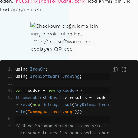
eden,
kodlanmış bir QR
https://ironsoftware.com/
kod ürünü etiketi.
using 
IronQr
;
using 
IronSoftware
.
Drawing
;
var
 reader 
=
new
QrReader
();
IEnumerable
<
QrResult
>
 results 
=
 reade
r
.
Read
(
new
QrImageInput
(
AnyBitmap
.
From
File
(
"damaged-label.png"
)));
// Reed-Solomon decoding is pass/fail 
— presence in results means valid chec