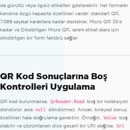
// Read from a bitmap with ML-only mod
da gürültü veya ilgisiz etiketleri gösterebilir. Her formatın
e for faster throughput
kendine özgü kapasite özellikleri vardır: standart QR,
var
 bitmap 
=
AnyBitmap
.
FromFile
(
"camer
7.089 sayısal karaktere kadar destekler, Micro QR 35'e
a-capture.jpg"
);
kadar ve Dikdörtgen Micro QR, sınırlı etiket alanı için
var
 fastResults 
=
 reader
.
Read
(
new
QrIm
ageInput
(
bitmap
,
QrScanMode
.
OnlyDetect
dikdörtgen bir form faktörü sağlar.
ionModel
));
QR Kod Sonuçlarına Boş
Kontrolleri Uygulama
QR kod bulunmazsa,
boş bir koleksiyon
QrReader.Read
döndürür; asla
döndürmez. Ancak, bireysel sonuç
null
özellikleri hala doğrulama gerektirir. Örneğin,
boş
Value
olabilir ve çözümlenen dize geçerli bir URI değilse,
Url