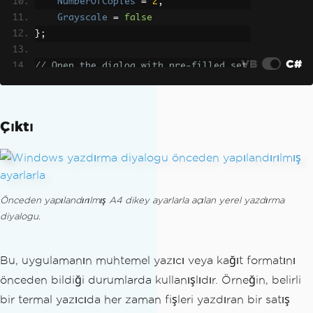
NumberOfCopies
=
2
,
Grayscale
=
false
};
VB
C#
// Open the dialog with pre-filled set
tings
Printer
.
ShowPrintDialog
(
"invoice.pdf"
,
settings
);
Çıktı
Önceden yapılandırılmış A4 dikey ayarlarla açılan yerel yazdırma
diyalogu.
Bu, uygulamanın muhtemel yazıcı veya kağıt formatını
önceden bildiği durumlarda kullanışlıdır. Örneğin, belirli
bir termal yazıcıda her zaman fişleri yazdıran bir satış