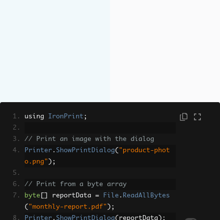
using 
IronPrint
;
// Print an image with the dialog
Printer
.
ShowPrintDialog
(
"product-phot
o.png"
);
// Print from a byte array
byte
[]
 reportData 
=
File
.
ReadAllBytes
(
"monthly-report.pdf"
);
Printer
.
ShowPrintDialog
(
reportData
);