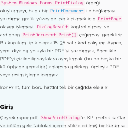
örneği
System.Windows.Forms.PrintDialog
oluşturmayı, bunu bir
ile bağlamayı,
PrintDocument
yazdırma grafik yüzeyine içerik çizmek için
PrintPage
olayını işlemeyi,
kontrol etmeyi ve
DialogResult
ardından
çağırmayı gerektirir.
PrintDocument.Print()
Bu kurulum tipik olarak 15–25 satır kod çalıştırır. Ayrıca,
yerel diyalog yoluyla bir PDF'yi yazdırmak, öncelikle
PDF'yi çizilebilir sayfalara ayrıştırmak (bu da başka bir
kütüphane gerektirir) anlamına gelirken tümleşik PDF
veya resim işleme içermez.
IronPrint, tüm boru hattını tek bir çağrıda ele alır:
Giriş
Çeyrek rapor.pdf,
'e, KPI metrik kartları
ShowPrintDialog
ve bölüm gelir tabloları içeren stilize edilmiş bir kurumsal