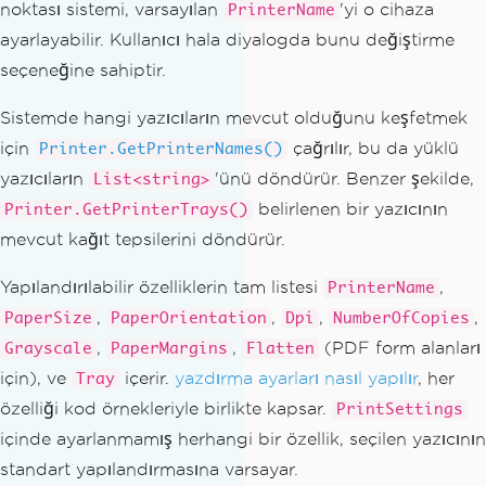
noktası sistemi, varsayılan
'yi o cihaza
PrinterName
ayarlayabilir. Kullanıcı hala diyalogda bunu değiştirme
seçeneğine sahiptir.
Sistemde hangi yazıcıların mevcut olduğunu keşfetmek
için
çağrılır, bu da yüklü
Printer.GetPrinterNames()
yazıcıların
'ünü döndürür. Benzer şekilde,
List<string>
belirlenen bir yazıcının
Printer.GetPrinterTrays()
mevcut kağıt tepsilerini döndürür.
Yapılandırılabilir özelliklerin tam listesi
,
PrinterName
,
,
,
,
PaperSize
PaperOrientation
Dpi
NumberOfCopies
,
,
(PDF form alanları
Grayscale
PaperMargins
Flatten
için), ve
içerir.
yazdırma ayarları nasıl yapılır
, her
Tray
özelliği kod örnekleriyle birlikte kapsar.
PrintSettings
içinde ayarlanmamış herhangi bir özellik, seçilen yazıcının
standart yapılandırmasına varsayar.