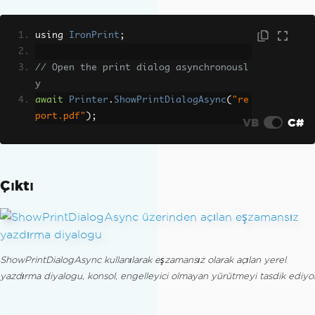
using 
IronPrint
;
// Open the print dialog asynchronousl
y
await
Printer
.
ShowPrintDialogAsync
(
"re
port.pdf"
);
VB
C#
Çıktı
ShowPrintDialogAsync kullanılarak eşzamansız olarak açılan yerel
yazdırma diyalogu, konsol, engelleyici olmayan yürütmeyi tasdik ediyor