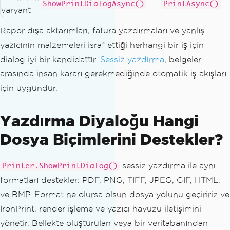
ShowPrintDialogAsync()
PrintAsync()
varyant
Rapor dışa aktarımları, fatura yazdırmaları ve yanlış
yazıcının malzemeleri israf ettiği herhangi bir iş için
dialog iyi bir kandidattır.
Sessiz yazdırma
, belgeler
arasında insan kararı gerekmediğinde otomatik iş akışları
için uygundur.
Yazdırma Diyaloğu Hangi
Dosya Biçimlerini Destekler?
sessiz yazdırma ile aynı
Printer.ShowPrintDialog()
formatları destekler: PDF, PNG, TIFF, JPEG, GIF, HTML,
ve BMP. Format ne olursa olsun dosya yolunu geçiririz ve
IronPrint, render işleme ve yazıcı havuzu iletişimini
yönetir. Bellekte oluşturulan veya bir veritabanından