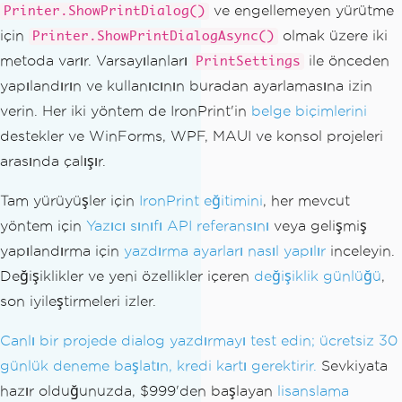
ve engellemeyen yürütme
Printer.ShowPrintDialog()
için
olmak üzere iki
Printer.ShowPrintDialogAsync()
metoda varır. Varsayılanları
ile önceden
PrintSettings
yapılandırın ve kullanıcının buradan ayarlamasına izin
verin. Her iki yöntem de IronPrint'in
belge biçimlerini
destekler ve WinForms, WPF, MAUI ve konsol projeleri
arasında çalışır.
Tam yürüyüşler için
IronPrint eğitimini
, her mevcut
yöntem için
Yazıcı sınıfı API referansını
veya gelişmiş
yapılandırma için
yazdırma ayarları nasıl yapılır
inceleyin.
Değişiklikler ve yeni özellikler içeren
değişiklik günlüğü
,
son iyileştirmeleri izler.
Canlı bir projede dialog yazdırmayı test edin; ücretsiz 30
günlük deneme başlatın, kredi kartı gerektirir.
Sevkiyata
hazır olduğunuzda, $999'den başlayan
lisanslama