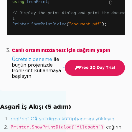
using
IronPrint
;
// Display the print dialog and print the documen
t
Printer
.
ShowPrintDialog
(
"document.pdf"
);
Canlı ortamınızda test için dağıtım yapın
Ücretsiz deneme
ile
bugün projenizde
Free 30 Day Trial
IronPrint kullanmaya
başlayın
Asgari İş Akışı (5 adım)
IronPrint C# yazdırma kütüphanesini yükleyin
çağırın
Printer.ShowPrintDialog("filepath")