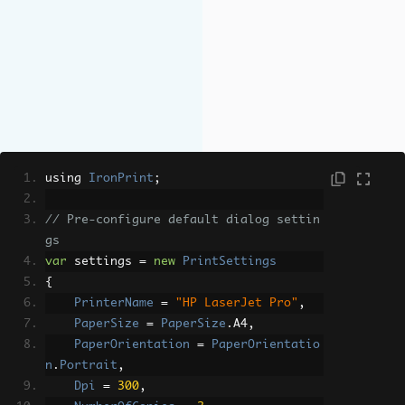
using 
IronPrint
;
// Pre-configure default dialog settin
gs
var
 settings 
=
new
PrintSettings
{
PrinterName
=
"HP LaserJet Pro"
,
PaperSize
=
PaperSize
.
A4
,
PaperOrientation
=
PaperOrientatio
n
.
Portrait
,
Dpi
=
300
,