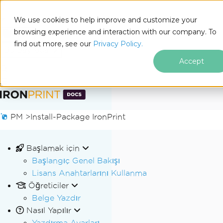
We use cookies to help improve and customize your
browsing experience and interaction with our company. To
Docs
find out more, see our
Privacy Policy.
for
Bu Sayfada
.NET
Accept
Altbilgi içeriğine atla
PM >
Install-Package IronPrint
Başlamak için
Başlangıç Genel Bakışı
Lisans Anahtarlarını Kullanma
Öğreticiler
Belge Yazdır
Nasıl Yapılır
Yazdırma Ayarları