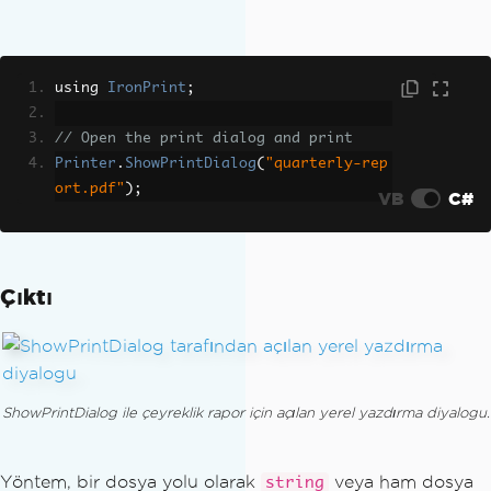
using 
IronPrint
;
// Open the print dialog and print
Printer
.
ShowPrintDialog
(
"quarterly-rep
ort.pdf"
);
VB
C#
Çıktı
ShowPrintDialog ile çeyreklik rapor için açılan yerel yazdırma diyalogu.
Yöntem, bir dosya yolu olarak
veya ham dosya
string