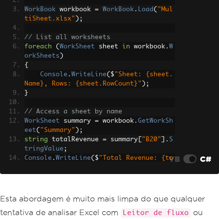
WorkBook
 workbook 
=
WorkBook
.
Load
(
"Mul
tiSheet.xlsx"
);
// List all worksheets
foreach
(
WorkSheet
 sheet 
in
 workbook
.
W
orkSheets
)
{
Console
.
WriteLine
(
$
"Sheet: {sheet.
Name}, Rows: {sheet.RowCount}"
);
}
// Access a sheet by name
WorkSheet
 summary 
=
 workbook
.
GetWorkSh
eet
(
"Summary"
);
string
 totalRevenue 
=
 summary
[
"B20"
].
S
tringValue
;
VB
C#
Console
.
WriteLine
(
$
"Total Revenue: {to
talRevenue}"
);
// Access a sheet by index
WorkSheet
 firstSheet 
=
 workbook
.
WorkSh
Esta abordagem é muito mais limpa do que qualquer
eets
[
0
];
tentativa de analisar Excel com
ou
Leitor de fluxo
int
 lastRow 
=
 firstSheet
.
RowCount
;