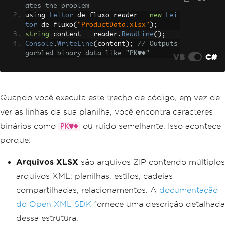
ates the problem
using 
Leitor
 de fluxo reader 
=
new
Lei
tor
 de fluxo
(
"ProductData.xlsx"
);
string
 content 
=
 reader
.
ReadLine
();
Console
.
WriteLine
(
content
);
// Outputs 
garbled binary data like "PK♥♦"
VB
C#
Quando você executa este trecho de código, em vez de
ver as linhas da sua planilha, você encontra caracteres
binários como
ou ruído semelhante. Isso acontece
PK♥♦
porque:
Arquivos XLSX
são arquivos ZIP contendo múltiplos
arquivos XML: planilhas, estilos, cadeias
compartilhadas, relacionamentos. A
documentação
do Open XML SDK
fornece uma descrição detalhada
dessa estrutura.