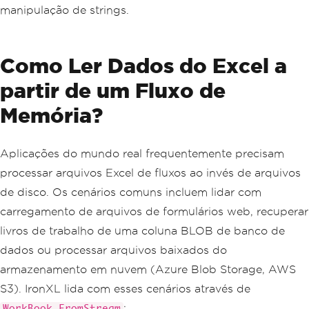
Console
.
WriteLine
(
$
"Last row in first 
manipulação de strings.
sheet: {lastRow}"
);
Como Ler Dados do Excel a
partir de um Fluxo de
Memória?
Aplicações do mundo real frequentemente precisam
processar arquivos Excel de fluxos ao invés de arquivos
de disco. Os cenários comuns incluem lidar com
carregamento de arquivos de formulários web, recuperar
livros de trabalho de uma coluna BLOB de banco de
dados ou processar arquivos baixados do
armazenamento em nuvem (Azure Blob Storage, AWS
S3). IronXL lida com esses cenários através de
:
WorkBook.FromStream