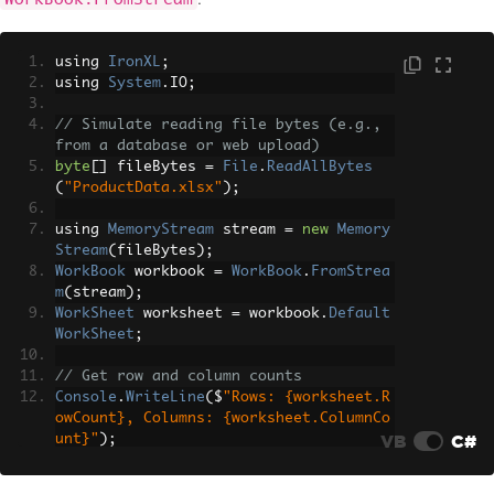
using 
IronXL
;
using 
System
.
IO
;
// Simulate reading file bytes (e.g., 
from a database or web upload)
byte
[]
 fileBytes 
=
File
.
ReadAllBytes
(
"ProductData.xlsx"
);
using 
MemoryStream
 stream 
=
new
Memory
Stream
(
fileBytes
);
WorkBook
 workbook 
=
WorkBook
.
FromStrea
m
(
stream
);
WorkSheet
 worksheet 
=
 workbook
.
Default
WorkSheet
;
// Get row and column counts
Console
.
WriteLine
(
$
"Rows: {worksheet.R
owCount}, Columns: {worksheet.ColumnCo
VB
C#
unt}"
);
// Convert to DataTable for database o