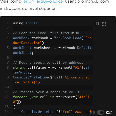
Veja como
ler um arquivo Excel
usando o IronXL com
instruções de nível superior:
using 
IronXL
;
// Load the Excel file from disk
WorkBook
 workbook 
=
WorkBook
.
Load
(
"Pro
ductData.xlsx"
);
WorkSheet
 worksheet 
=
 workbook
.
Default
WorkSheet
;
// Read a specific cell by address
string
 cellValue 
=
 worksheet
[
"A1"
].
Str
ingValue
;
Console
.
WriteLine
(
$
"Cell A1 contains: 
{cellValue}"
);
// Iterate over a range of cells
foreach
(
var
 cell 
in
 worksheet
[
"A1:C1
0"
])
{
VB
C#
Console
.
WriteLine
(
$
"{cell.AddressS