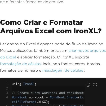
de diferentes formatos de arquivo
Como Criar e Formatar
Arquivos Excel com IronXL?
Ler dados do Excel é apenas parte do fluxo de trabalho.
Muitas aplicações também precisam
criar novos arquivos
do Excel
e aplicar formatação. O IronXL suporta
formatação de células,
incluindo fontes, cores, bordas,
formatos de número e
mesclagem de células
:
using 
IronXL
;
// Create a new workbook and worksheet
WorkBook
 workbook 
=
WorkBook
.
Create
(
Ex
celFileFormat
.
XLSX
);