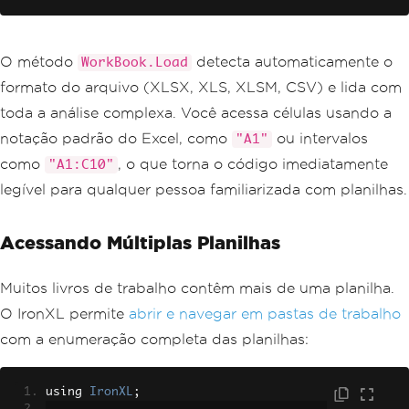
tring}: {cell.Text}"
);
}
// Read a numeric value
O método
detecta automaticamente o
WorkBook.Load
decimal
 price 
=
 worksheet
[
"B2"
].
Decima
formato do arquivo (XLSX, XLS, XLSM, CSV) e lida com
lValue
;
Console
.
WriteLine
(
$
"Price: {price:
toda a análise complexa. Você acessa células usando a
C}"
);
notação padrão do Excel, como
ou intervalos
"A1"
como
, o que torna o código imediatamente
"A1:C10"
legível para qualquer pessoa familiarizada com planilhas.
Acessando Múltiplas Planilhas
Muitos livros de trabalho contêm mais de uma planilha.
O IronXL permite
abrir e navegar em pastas de trabalho
com a enumeração completa das planilhas:
using 
IronXL
;