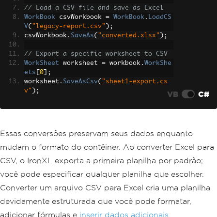
// Load a CSV file and save as Excel
WorkBook
 csvWorkbook 
=
WorkBook
.
LoadCS
V
(
"legacy-report.csv"
);
csvWorkbook
.
SaveAs
(
"converted.xlsx"
);
// Export a specific worksheet to CSV
WorkSheet
 worksheet 
=
 workbook
.
WorkShe
ets
[
0
];
worksheet
.
SaveAsCsv
(
"sheet1-export.cs
v"
);
VB
C#
Essas conversões preservam seus dados enquanto
mudam o formato do contêiner. Ao converter Excel para
CSV, o IronXL exporta a primeira planilha por padrão;
você pode especificar qualquer planilha que escolher.
Converter um arquivo CSV para Excel cria uma planilha
devidamente estruturada que você pode formatar,
adicionar fórmulas e
inserir dados adicionais
.