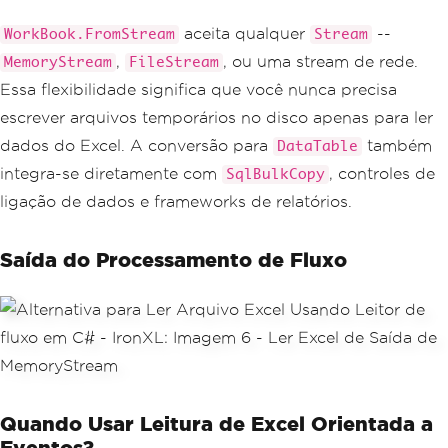
r grid binding
var
 dataTable 
=
 worksheet
.
ToDataTable
aceita qualquer
--
WorkBook.FromStream
Stream
(
useHeaderRow
:
true
);
,
, ou uma stream de rede.
MemoryStream
FileStream
Console
.
WriteLine
(
$
"Loaded {dataTable.
Rows.Count} data rows"
);
Essa flexibilidade significa que você nunca precisa
escrever arquivos temporários no disco apenas para ler
foreach
(
System
.
Data
.
DataRow
 row 
in
 da
taTable
.
Rows
)
dados do Excel. A conversão para
também
DataTable
{
integra-se diretamente com
, controles de
SqlBulkCopy
string
 productName 
=
 row
[
"ProductN
ame"
]?.
ToString
()
??
string
.
Empty
;
ligação de dados e frameworks de relatórios.
string
 sku 
=
 row
[
"SKU"
]?.
ToString
()
??
string
.
Empty
;
Saída do Processamento de Fluxo
Console
.
WriteLine
(
$
"Product: {prod
uctName}, SKU: {sku}"
);
}
Quando Usar Leitura de Excel Orientada a
Eventos?