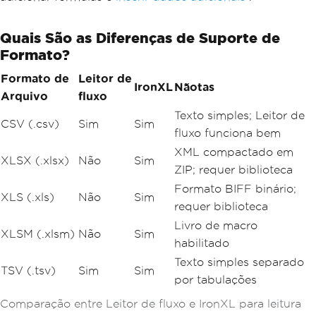
Quais São as Diferenças de Suporte de
Formato?
Formato de
Leitor de
IronXL
Nãotas
Arquivo
fluxo
Texto simples; Leitor de
CSV (.csv)
Sim
Sim
fluxo funciona bem
XML compactado em
XLSX (.xlsx)
Não
Sim
ZIP; requer biblioteca
Formato BIFF binário;
XLS (.xls)
Não
Sim
requer biblioteca
Livro de macro
XLSM (.xlsm)
Não
Sim
habilitado
Texto simples separado
TSV (.tsv)
Sim
Sim
por tabulações
Comparação entre Leitor de fluxo e IronXL para leitura