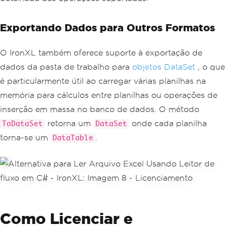
{
    sheet
[
$
"A{i + 2}"
].
Value
=
 product
s
[
i
];
Exportando Dados para Outros Formatos
    sheet
[
$
"B{i + 2}"
].
Value
=
 units
[
i
];
O IronXL também oferece suporte à exportação de
    sheet
[
$
"C{i + 2}"
].
Value
=
 revenue
s
[
i
];
dados da pasta de trabalho para
objetos DataSet
, o que
    sheet
[
$
"C{i + 2}"
].
FormatString
=
é particularmente útil ao carregar várias planilhas na
"$#,##0.00"
;
}
memória para cálculos entre planilhas ou operações de
inserção em massa no banco de dados. O método
// Save the workbook
workbook
.
SaveAs
(
"FormattedReport.xls
retorna um
onde cada planilha
ToDataSet
DataSet
x"
);
torna-se um
.
DataTable
Console
.
WriteLine
(
"Report created succ
essfully."
);
Como Licenciar e