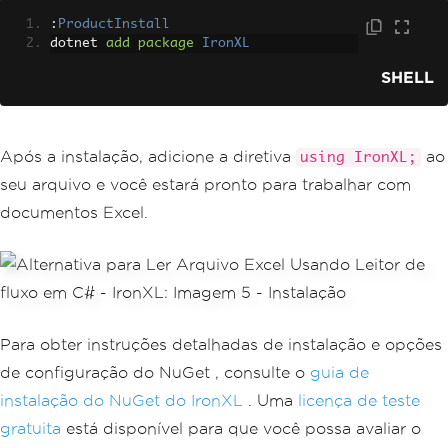
:
ProductInstall
dotnet 
add
package
IronXL
SHELL
Após a instalação, adicione a diretiva
ao
using IronXL;
seu arquivo e você estará pronto para trabalhar com
documentos Excel.
Para obter instruções detalhadas de instalação e opções
de configuração do NuGet , consulte o
guia de
instalação do NuGet do IronXL
. Uma
licença de teste
gratuita
está disponível para que você possa avaliar o