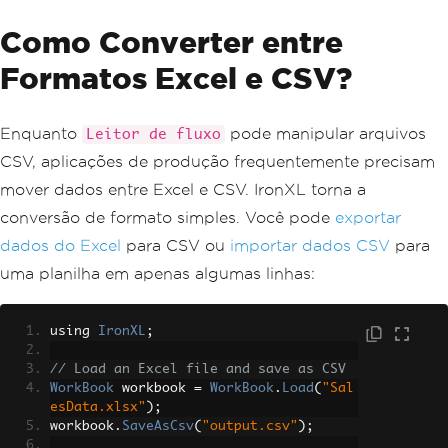
Como Converter entre
Formatos Excel e CSV?
Enquanto
pode manipular arquivos
Leitor de fluxo
CSV, aplicações de produção frequentemente precisam
mover dados entre Excel e CSV. IronXL torna a
conversão de formato simples. Você pode
exportar
dados do Excel
para CSV ou
importar dados CSV
para
uma planilha em apenas algumas linhas:
using 
IronXL
;
// Load an Excel file and save as CSV
WorkBook
 workbook 
=
WorkBook
.
Load
(
"Sal
esData.xlsx"
);
workbook
.
SaveAsCsv
(
"output.csv"
);