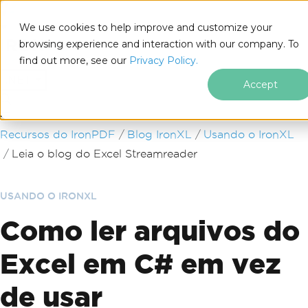
We use cookies to help improve and customize your
browsing experience and interaction with our company. To
find out more, see our
Privacy Policy.
for
.NET
Accept
Ir para o conteúdo do rodapé
Recursos do IronPDF
Blog IronXL
Usando o IronXL
Leia o blog do Excel Streamreader
USANDO O IRONXL
Como ler arquivos do
Excel em C# em vez
de usar