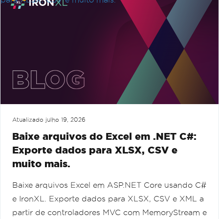
Atualizado
julho 19, 2026
Baixe arquivos do Excel em .NET C#:
Exporte dados para XLSX, CSV e
muito mais.
Baixe arquivos Excel em ASP.NET Core usando C#
e IronXL. Exporte dados para XLSX, CSV e XML a
partir de controladores MVC com MemoryStream e