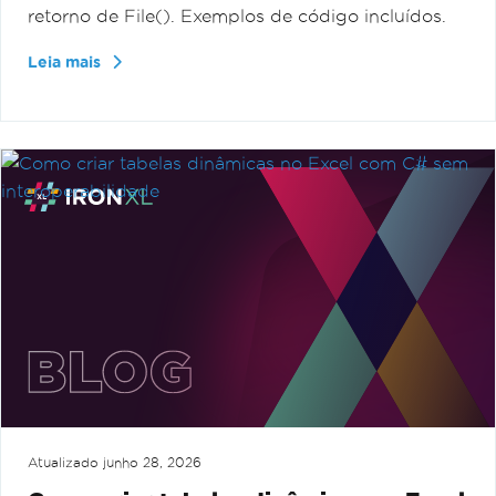
retorno de File(). Exemplos de código incluídos.
Leia mais
Atualizado
junho 28, 2026