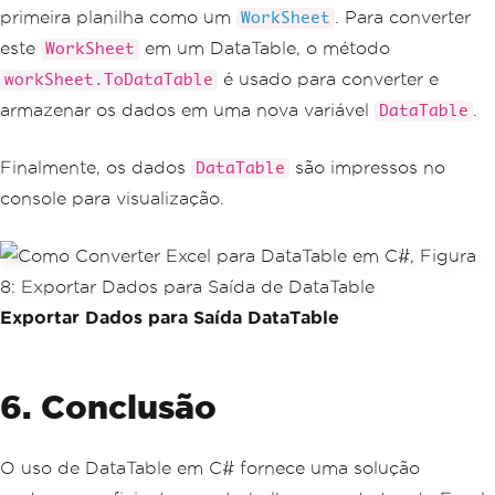
// Iterate over each row in th
primeira planilha como um
. Para converter
WorkSheet
e DataTable
foreach
(
DataRow
 row 
in
 dataTa
este
em um DataTable, o método
WorkSheet
ble
.
Rows
)
é usado para converter e
workSheet.ToDataTable
{
// Print each column in th
armazenar os dados em uma nova variável
.
DataTable
e row
for
(
int
 i 
=
0
;
 i 
<
 dataTa
Finalmente, os dados
são impressos no
DataTable
ble
.
Columns
.
Count
;
 i
++)
{
console para visualização.
Console
.
Write
(
$
"{row
[i]} \t"
);
}
Console
.
WriteLine
();
// Mo
ve to the next line after printing eac
Exportar Dados para Saída DataTable
h row
}
}
}
6. Conclusão
O uso de DataTable em C# fornece uma solução