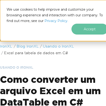
We use cookies to help improve and customize your
browsing experience and interaction with our company. To
find out more, see our
Privacy Policy.
for
.NET
Accept
Ir para o conteúdo do rodapé
IronXL
Blog IronXL
Usando o IronXL
Excel para tabela de dados em C#
USANDO O IRONXL
Como converter um
arquivo Excel em um
DataTable em C#