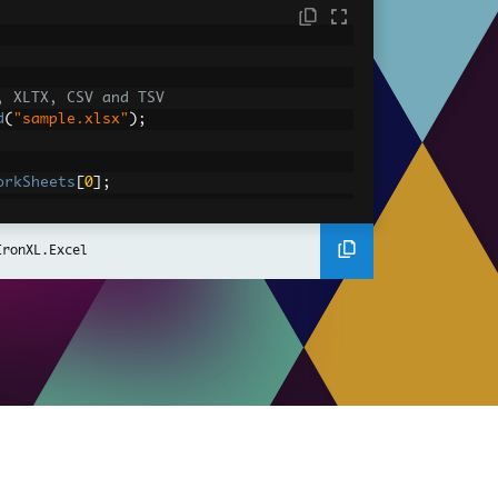
, XLTX, CSV and TSV
d
(
"sample.xlsx"
);
orkSheets
[
0
];
DefaultWorkSheet
;
IronXL.Excel
converted value
IntValue
;
gantly.
A2:A10"
])
has value '{1}'"
,
 cell
.
AddressString
,
 ce