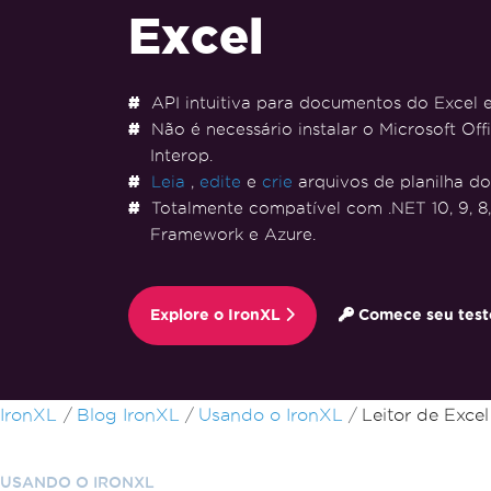
Excel
API intuitiva para documentos do Excel
Não é necessário instalar o Microsoft Off
Interop.
Leia
,
edite
e
crie
arquivos de planilha do
Totalmente compatível com .NET 10, 9, 8, 7
Framework e Azure.
Explore o IronXL
Comece seu teste
Ir para o conteúdo do rodapé
IronXL
Blog IronXL
Usando o IronXL
Leitor de Exce
USANDO O IRONXL