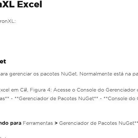
onXL Excel
IronXL:
et
ra gerenciar os pacotes NuGet. Normalmente está na part
indo para
Ferramentas
>
Gerenciador de Pacotes NuGet**