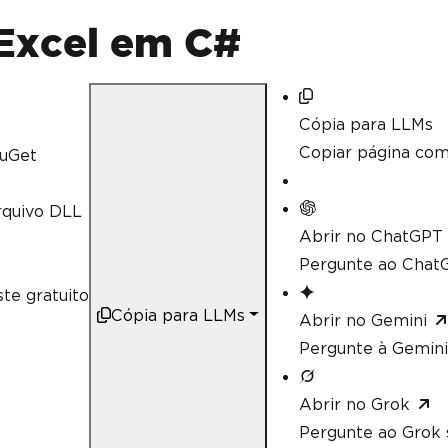
// Calculate aggregate values su
decimal
 sum 
=
 workSheet
[
"A2:A10"
Excel em C#
// Linq compatible
decimal
 max 
=
 workSheet
[
"A2:A10"
Cópia para LLMs
Copiar página co
uGet
rquivo DLL
Abrir no ChatGPT
Pergunte ao ChatG
te gratuito
Cópia para LLMs
Abrir no Gemini
Pergunte à Gemini
Abrir no Grok
Pergunte ao Grok 