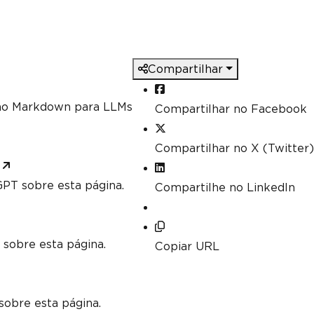
ch as Min, Max and Sum
].
Sum
();
].
Max
(
c 
=>
 c
.
DecimalValue
);
Compartilhar
mo Markdown para LLMs
Compartilhar no Facebook
Compartilhar no X (Twitter)
PT sobre esta página.
Compartilhe no LinkedIn
 sobre esta página.
Copiar URL
sobre esta página.