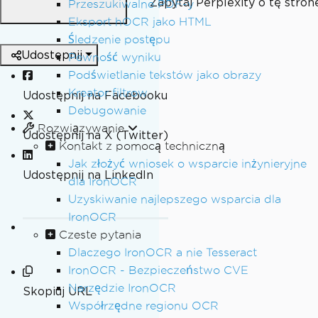
Zapytaj Perplexity o tę stron
Przeszukiwalne PDF-y
Eksport hOCR jako HTML
Śledzenie postępu
Udostępnij
Pewność wyniku
Podświetlanie tekstów jako obrazy
Kreator filtrow
Udostępnij na Facebooku
Debugowanie
Rozwiązywanie
Udostępnij na X (Twitter)
Kontakt z pomocą techniczną
Jak złożyć wniosek o wsparcie inżynieryjne
Udostępnij na LinkedIn
dla IronOCR
Uzyskiwanie najlepszego wsparcia dla
IronOCR
Czeste pytania
Dlaczego IronOCR a nie Tesseract
IronOCR - Bezpieczeństwo CVE
Narzędzie IronOCR
Skopiuj URL
Współrzędne regionu OCR