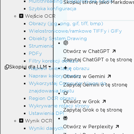
Multithreading i wsparcie dla Async
Skopiuj stronę jako Markdow
Szybka konfiguracja
Wejście OCR
Obrazy (jpg, png, gif, tiff, bmp)
Wielostronicowe/ramkowe TIFFy i GIFy
Obiekty System.Drawing
Strumienie
Otwórz w ChatGPT
PDFy
Zapytaj ChatGPT o tę stronę
Filtry korekcji obrazu
Skopiuj dla LLM
Napraw orientację obrazu
Napraw kolory obrazu
Otwórz w Gemini
Wykorzystaj Computer Vision do
Zapytaj Gemini o tę stronę
znajdowania tekstu
Region OCR obrazu
Otwórz w Grok
Wykrywanie rotacji strony
Zapytaj Grok o tę stronę
Ustawienia DPI
Wynik OCR
Otwórz w Perplexity
Wyniki danych