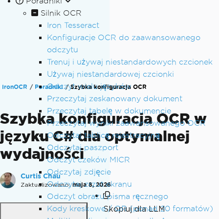
Poradniki
Silnik OCR
Iron Tesseract
Konfiguracje OCR do zaawansowanego
odczytu
Trenuj i używaj niestandardowych czcionek
Używaj niestandardowej czcionki
Odczyt wielu języków
IronOCR
Poradniki
Szybka konfiguracja OCR
Przeczytaj zeskanowany dokument
Przeczytaj tabelę w dokumencie
Szybka konfiguracja OCR w
Przeczytaj wyniki zaawansowanego OCR
języku C# dla optymalnej
Odczytaj tablicę rejestracyjną
Odczytaj paszport
wydajności
Odczyt czeków MICR
Odczytaj zdjęcie
Curtis Chau
Odczytaj zrzut ekranu
Zaktualizowano:
maja 8, 2026
Odczyt obrazu pisma ręcznego
Kody kreskowe / QR (ponad 20 formatów)
Skopiuj dla LLM