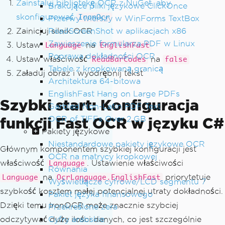
Zainstaluj bibliotekę OCR z NuGet, aby
Brakujące pliki językowe ClickOnce
skonfigurować
IronOcr
Przerwy wierszy w WinForms TextBox
Zainicjuj silnik OCR
ReadScreenShot w aplikacjach x86
Zawieszenie formularza PDF w Linux
Ustaw
na
Language
EnglishFast
Poprawa dokładności OCR
Ustaw właściwość
na
ReadBarCodes
false
Tabele z kropkowaną granicą
Załaduj obraz i wyodrębnij tekst
Architektura 64-bitowa
EnglishFast Hang on Large PDFs
Szybki start: Konfiguracja
Garbled Non-Latin PDF Text
funkcji Fast OCR w języku C#
OCR of TIFFs Over 2 GB
Pakiety językowe
Niestandardowe pakiety językowe OCR
Głównym komponentem szybkiej konfiguracji jest
OCR na matrycy kropkowej
właściwość
. Ustawienie właściwości
Language
Równania
na
priorytetuje
Language
OcrLanguage.EnglishFast
Wyświetłącze cyfrowe/LCD segmentu 7
szybkość kosztem małej potencjalnej utraty dokładności.
Pakiet języka finansowego
Dzięki temu IronOCR może znacznie szybciej
Przekreślone zera
odczytywać duże ilości danych, co jest szczególnie
Cyfry arabskie