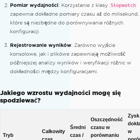
Pomiar wydajności
// Get all image files in the director
: Korzystanie z klasy
Stopwatch
y
zapewnia dokładne pomiary czasu aż do milisekund,
var
 imageFiles 
=
Directory
.
GetFiles
(
fo
które są niezbędne do porównywania różnych
lderPath
,
 filePattern
);
konfiguracji.
Console
.
WriteLine
(
$
"Found {imageFiles.
Rejestrowanie wyników
: Zarówno wyjście
Length} total images to process..."
);
konsolowe, jak i plikówe zapewniają możliwość
Console
.
WriteLine
(
$
"Results will be wr
późniejszej analizy wyników i weryfikacji różnic w
itten to: {outputFilePath}"
);
dokładności między konfiguracjami.
// --- 2. Start timer and process imag
es, writing to file ---
// Open the output file *before* the l
Jakiego wzrostu wydajności mogę się
oop for efficiency
spodziewać?
using 
(
StreamWriter
 writer 
=
new
Strea
mWriter
(
outputFilePath
))
Zysk
Oszczędność
{
dokł
var
 stopwatch 
=
Stopwatch
Średni
.
StartNew
czasu w
Całkowity
w
();
Tryb
czas /
porównaniu
czas
poró