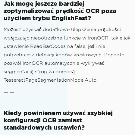
Jak mogę jeszcze bardziej
zoptymalizować prędkość OCR poza
użyciiem trybu EnglishFast?
Możesz uzyskać dodatkowe ulepszenia prędkości
wyłączając niepotrzebne funkcje w IronOCR, takie jak
ustawienie ReadBarCodes na false, jeśli nie
potrzebujesz detekcji kodów kreskowych. Ponadto,
pozwól IronOCR automatycznie wykrywać
segmentację stron za pomocą
TesseractPageSegmentationMode.Auto.
Kiedy powinienem używać szybkiej
konfiguracji OCR zamiast
standardowych ustawień?