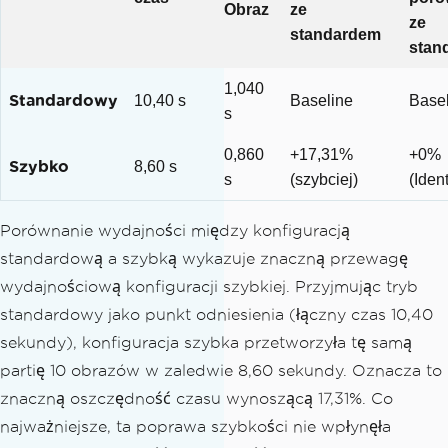
Obraz
ze
ze
foreach
(
var
 file 
in
 imageFiles
)
standardem
stan
{
string
 fileName 
=
Path
.
GetFile
1,040
Name
(
file
);
Standardowy
10,40 s
Baseline
Base
s
        using 
var
 ocrInput 
=
new
OcrIn
0,860
+17,31%
+0%
Szybko
put
();
8,60 s
s
(szybciej)
(Iden
        ocrInput
.
LoadImage
(
file
);
Porównanie wydajności między konfiguracją
var
 ocrResult 
=
 ocrTesseract
.
R
standardową a szybką wykazuje znaczną przewagę
ead
(
ocrInput
);
wydajnościową konfiguracji szybkiej. Przyjmując tryb
// Check if any text was actua
standardowy jako punkt odniesienia (łączny czas 10,40
lly found
sekundy), konfiguracja szybka przetworzyła tę samą
if
(!
string
.
IsNullOrEmpty
(
ocrR
partię 10 obrazów w zaledwie 8,60 sekundy. Oznacza to
esult
.
Text
))
{
znaczną oszczędność czasu wynoszącą 17,31%. Co
// Write to Console
najważniejsze, ta poprawa szybkości nie wpłynęła
Console
.
WriteLine
(
$
"--- Te