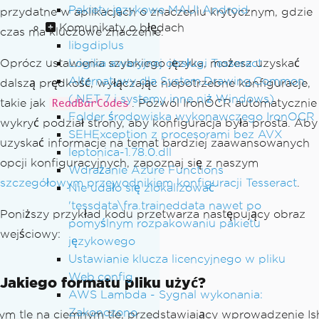
Pakiety językowe MAUI Android
przydatne w aplikacjach o znaczeniu krytycznym, gdzie
Komunikaty o błędach
czas ma kluczowe znaczenie.
libgdiplus
Oprócz ustawienia szybkiego języka, możesz uzyskać
Logika awaryjnej obsługi Tesseract
Alternatywy dla System.Drawing.Common
dalszą prędkość, wyłączając niepotrzebne konfiguracje,
(.NET 7 i systemy inne niż Windows)
takie jak
. Pozwól IronOCR automatycznie
ReadBarCodes
Folder środowiska wykonawczego IronOCR
wykryć podział strony, aby konfiguracja była prosta. Aby
SEHException z procesorami bez AVX
uzyskać informacje na temat bardziej zaawansowanych
leptonica-1.78.0.dll
opcji konfiguracyjnych, zapoznaj się z naszym
Wdrażanie Azure Functions
szczegółowym przewodnikiem konfiguracji Tesseract
.
Nie udało się zlokalizować
'tessdata\fra.traineddata nawet po
Poniższy przykład kodu przetwarza następujący obraz
pomyślnym rozpakowaniu pakietu
wejściowy:
językowego
Ustawianie klucza licencyjnego w pliku
Web.config
Jakiego formatu pliku użyć?
AWS Lambda - Sygnal wykonania:
Zakonczono