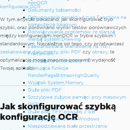
IronOCR
konfiguracja OCR
.
Dokumenty tożsamości
Debugowanie projektu Azure Functions na
W tym artykułe pokazano, jak skonfigurować tryb
komputerze lokalnym
szybki, oraz porównano wyniki testów porównawczych
Rozwiązywanie problemów ze starszą
między konfiguracjami IronOCR w trybie szybkim i
wersją System.Drawing
standardowym. Niezależnie od tego, czy przetwarzasz
Zaawansowane skanowanie na .NET
zeskanowane dokumenty
,
pliki PDF
czy
obrazy
, te
Framework
optymalizacje mogą znacznie poprawić wydajność
Ostrzeżenie o kompresji Tiff
Twojej aplikacji.
Brakująca funkcja
RenderPageBitmapHighQuality
Wyjątek System.Memory
Duże pliki PDF
Szczytowe zużycie pamięci przy masowym
Jak skonfigurować szybką
OCR
Duże pliki TIFF powyżej 2 GB
konfigurację OCR
Debugowanie iOS na Windows
Niespodziewane białe przestrzenie