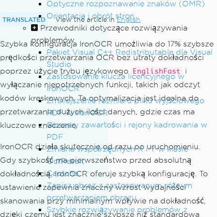
Optyczne rozpoznawanie znaków (OMR)
Orientacja i obrót stron
TRANSLATED
View the article in
English
Przewodniki dotyczące rozwiązywania
problemów
Szybka konfiguracja IronOCR umożliwia do 17% szybsze
Pakiet Visual C++ Redistributable dla Visual
prędkości przetwarzania OCR bez utraty dokładności
Studio
poprzez użycie trybu językowego
i
EnglishFast
Zastosowanie klucza licencyjnego w
wyłączanie niepotrzebnych funkcji, takich jak odczyt
IronOCR
kodów kreskowych. Ta optymalizacja jest idealna do
Zmniejszenie rozmiaru pliku wyjściowego
przetwarzania dużych ilości danych, gdzie czas ma
PDF w IronOCR
Obszary zawartości i rejony kadrowania w
kluczowe znaczenie.
PDF
IronOCR działa skutecznie od razu po uruchomieniu.
Zmiana współrzędnych X i Y w klasie
Gdy szybkość ma pierwszeństwo przed absolutną
OcrResult
Captcha
dokładnością, IronOCR oferuje szybką konfigurację. To
Zapisz obraz z zastosowanym różnym
ustawienie zapewnia znaczny wzrost wydajności
przetwarzaniem obrazu
skanowania przy minimalnym wpływie na dokładność,
Szybkie rozwiązywanie problemów z
dzięki czemu jest znacznie szybsze niż standardowa