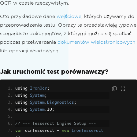
OCR w czasie rzeczywistym.
Oto przykładowe dane
wejściowe
, których używamy do
przeprowadzenia testu. Obrazy te przedstawiają typowe
scenariusze dokumentów, z którymi można się spotkać
podczas przetwarzania
dokumentów wielostronicowych
lub operacji wsadowych.
Jak uruchomić test porównawczy?
using 
IronOcr
;
using 
System
;
using 
System
.
Diagnostics
;
using 
System
.
IO
;
// --- Tesseract Engine Setup ---
var
 ocrTesseract 
=
new
IronTesseract