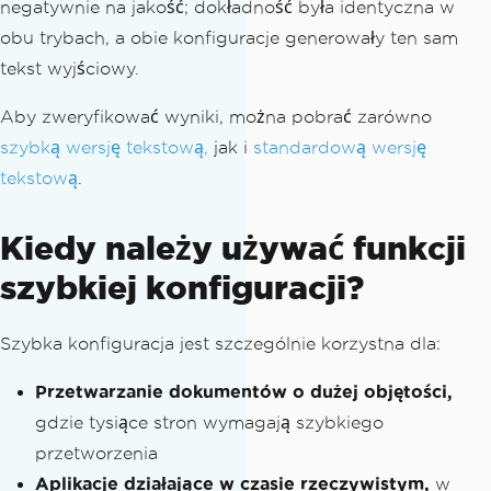
negatywnie na jakość; dokładność była identyczna w
xt found in: {fileName} ---"
);
obu trybach, a obie konfiguracje generowały ten sam
Console
.
WriteLine
(
ocrResul
tekst wyjściowy.
t
.
Text
.
Trim
());
Console
.
WriteLine
(
"-------
Aby zweryfikować wyniki, można pobrać zarówno
-----------------------------------"
);
szybką wersję tekstową,
jak i
standardową wersję
// Write to File
tekstową
.
            writer
.
WriteLine
(
$
"--- Tex
t found in: {fileName} ---"
);
Kiedy należy używać funkcji
            writer
.
WriteLine
(
ocrResul
t
.
Text
.
Trim
());
szybkiej konfiguracji?
            writer
.
WriteLine
(
"--------
----------------------------------"
);
Szybka konfiguracja jest szczególnie korzystna dla:
            writer
.
WriteLine
();
// Add 
a blank line for readability
Przetwarzanie dokumentów o dużej objętości,
}
gdzie tysiące stron wymagają szybkiego
else
{
przetworzenia
// Write to Console
Aplikacje działające w czasie rzeczywistym,
w