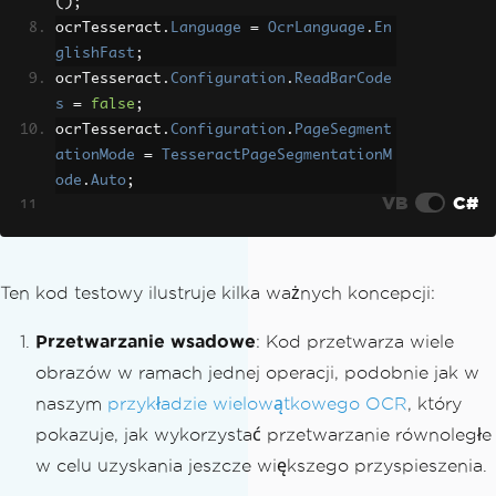
();
ocrTesseract
.
Language
=
OcrLanguage
.
En
glishFast
;
ocrTesseract
.
Configuration
.
ReadBarCode
s
=
false
;
ocrTesseract
.
Configuration
.
PageSegment
ationMode
=
TesseractPageSegmentationM
ode
.
Auto
;
VB
C#
// --- 1. Define folder and get files 
---
string
 folderPath 
=
@"images"
;
// IMPO
Ten kod testowy ilustruje kilka ważnych koncepcji:
RTANT: Set this to your image director
y
Przetwarzanie wsadowe
: Kod przetwarza wiele
string
 filePattern 
=
"*.png"
;
// Ch
obrazów w ramach jednej operacji, podobnie jak w
ange to "*.jpg", "*.bmp", etc. as need
naszym
przykładzie wielowątkowego OCR
, który
ed
pokazuje, jak wykorzystać przetwarzanie równoległe
string
 outputFilePath 
=
"ocr_results.t
xt"
;
// The new results file
w celu uzyskania jeszcze większego przyspieszenia.