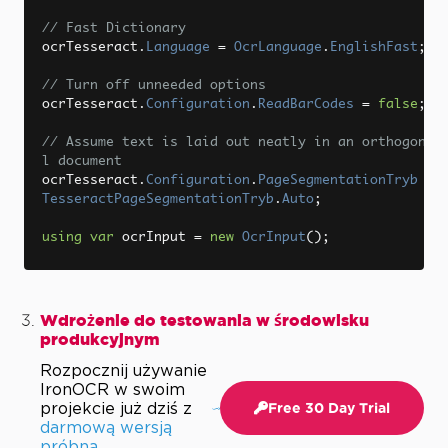
// Fast Dictionary
ocrTesseract
.
Language
=
OcrLanguage
.
EnglishFast
;
// Turn off unneeded options
ocrTesseract
.
Configuration
.
ReadBarCodes
=
false
;
// Assume text is laid out neatly in an orthogona
l document
ocrTesseract
.
Configuration
.
PageSegmentationTryb
=
TesseractPageSegmentationTryb
.
Auto
;
using
var
 ocrInput 
=
new
OcrInput
();
ocrInput
.
LoadImage
(
"image.png"
);
var
 ocrResult 
=
 ocrTesseract
.
Read
(
ocrInput
);
Console
.
WriteLine
(
ocrResult
.
Text
);
Wdrożenie do testowania w środowisku
produkcyjnym
Rozpocznij używanie
IronOCR w swoim
projekcie już dziś z
Free 30 Day Trial
darmową wersją
próbną