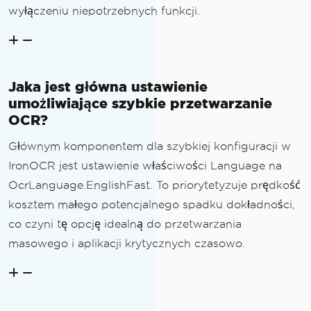
e per image: {(stopwatch.Elapsed.Total
wyłączeniu niepotrzebnych funkcji.
Seconds / (double)imageFiles.Length):F
3} seconds"
;
Console
.
WriteLine
(
avgTime
);
        writer
.
WriteLine
(
avgTime
);
Jaka jest główna ustawienie
}
umożliwiające szybkie przetwarzanie
}
OCR?
Console
.
WriteLine
(
$
"\nSuccessfully sav
Głównym komponentem dla szybkiej konfiguracji w
ed results to {outputFilePath}"
);
IronOCR jest ustawienie właściwości Language na
OcrLanguage.EnglishFast. To priorytetyzuje prędkość
kosztem małego potencjalnego spadku dokładności,
co czyni tę opcję idealną do przetwarzania
masowego i aplikacji krytycznych czasowo.