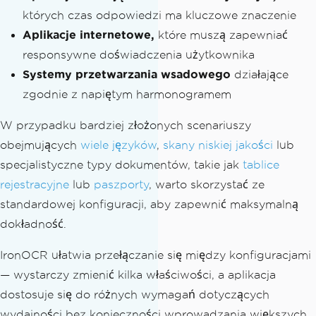
Console
.
WriteLine
(
$
"No tex
których czas odpowiedzi ma kluczowe znaczenie
t found in: {fileName}"
);
Aplikacje internetowe,
które muszą zapewniać
// Write to File
responsywne doświadczenia użytkownika
            writer
.
WriteLine
(
$
"No text 
Systemy przetwarzania wsadowego
działające
found in: {fileName}"
);
zgodnie z napiętym harmonogramem
            writer
.
WriteLine
();
}
W przypadku bardziej złożonych scenariuszy
}
obejmujących
wiele języków
,
skany niskiej jakości
lub
specjalistyczne typy dokumentów, takie jak
tablice
    stopwatch
.
Stop
();
rejestracyjne
lub
paszporty
, warto skorzystać ze
// --- 3. Print and write final be
standardowej konfiguracji, aby zapewnić maksymalną
nchmark summary ---
dokładność.
string
 lineSeparator 
=
"\n========
================================"
;
IronOCR ułatwia przełączanie się między konfiguracjami
string
 title 
=
"Batch OCR Processi
— wystarczy zmienić kilka właściwości, a aplikacja
ng Complete"
;
dostosuje się do różnych wymagań dotyczących
string
 summary 
=
 $
"Fast configurat
ion took {stopwatch.Elapsed.TotalSecon
wydajności bez konieczności wprowadzania większych