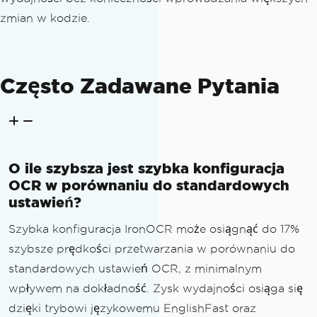
ds:F2} seconds"
;
zmian w kodzie.
// Write summary to Console
Console
.
WriteLine
(
lineSeparator
);
Console
.
WriteLine
(
title
);
Często Zadawane Pytania
Console
.
WriteLine
(
"===============
========================="
);
Console
.
WriteLine
(
summary
);
// Write summary to File
O ile szybsza jest szybka konfiguracja
    writer
.
WriteLine
(
lineSeparator
);
OCR w porównaniu do standardowych
    writer
.
WriteLine
(
title
);
ustawień?
    writer
.
WriteLine
(
"================
========================"
);
Szybka konfiguracja IronOCR może osiągnąć do 17%
    writer
.
WriteLine
(
summary
);
szybsze prędkości przetwarzania w porównaniu do
standardowych ustawień OCR, z minimalnym
if
(
imageFiles
.
Length
>
0
)
wpływem na dokładność. Zysk wydajności osiąga się
{
string
 avgTime 
=
 $
"Average tim
dzięki trybowi językowemu EnglishFast oraz