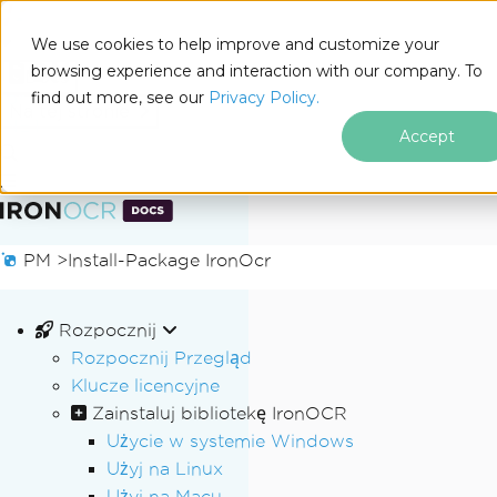
We use cookies to help improve and customize your
browsing experience and interaction with our company. To
Docs
find out more, see our
Privacy Policy.
for
Na tej stronie
.NET
Accept
Przejdź do treści stopki
PM >
Install-Package IronOcr
Rozpocznij
Rozpocznij Przegląd
Klucze licencyjne
Zainstaluj bibliotekę IronOCR
Użycie w systemie Windows
Użyj na Linux
Użyj na Macu