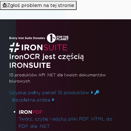
Zgłoś problem na tej stronie
IronOCR jest częścią
IRON
SUITE
10 produktów API .NET
dla twoich dokumentów
biurowych
Uzyskaj pełny pakiet 10 produktów
Bezpłatna próba
Linki do produktów
Twórz, czytaj i edytuj pliki PDF. HTML do
PDF dla .NET.