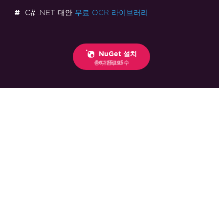
C# .NET 대안
무료 OCR 라이브러리
NuGet 설치
총 다운로드 수
6,175,195