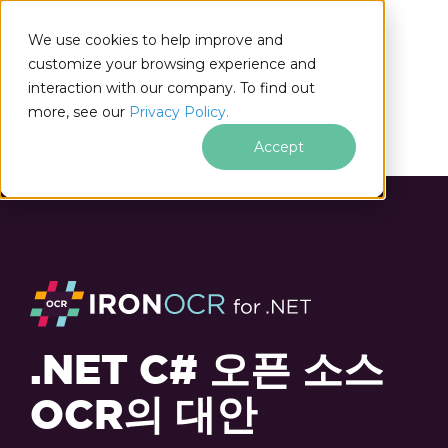
We use cookies to help improve and
customize your browsing experience and
interaction with our company. To find out
for
more, see our
Privacy Policy.
.NET
Accept
.NET C# 오픈 소스
OCR의 대안