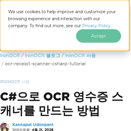
We use cookies to help improve and customize your
browsing experience and interaction with our
company. To find out more, see our
Privacy Policy.
for
.NET
Accept
푸터 콘텐츠로 바로가기
IronOCR
IronOCR 블로그
IronOCR 사용
ocr-receipt-scanner-csharp-tutorial
IRONOCR 사용
C#으로 OCR 영수증 스
캐너를 만드는 방법
Kannapat Udonpant
업데이트됨:
4월 21, 2026