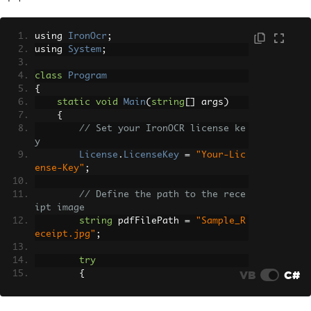
using 
IronOcr
;
using 
System
;
class
Program
{
static
void
Main
(
string
[]
 args
)
{
// Set your IronOCR license ke
y
License
.
LicenseKey
=
"Your-Lic
ense-Key"
;
// Define the path to the rece
ipt image
string
 pdfFilePath 
=
"Sample_R
eceipt.jpg"
;
try
VB
C#
{
// Initialize the OCR engi
ne