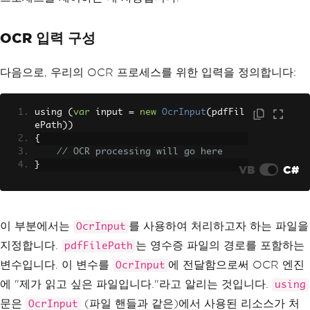
OCR 입력 구성
다음으로, 우리의 OCR 프로세스를 위한 입력을 정의합니다:
using 
(
var
 input 
=
new
OcrInput
(
pdfFil
ePath
))
{
// OCR processing will go here
}
VB
C#
이 부분에서는
를 사용하여 처리하고자 하는 파일을
OcrInput
지정합니다.
는 영수증 파일의 경로를 포함하는
pdfFilePath
변수입니다. 이 변수를
에 전달함으로써 OCR 엔진
OcrInput
에 "제가 읽고 싶은 파일입니다."라고 알리는 것입니다.
using
문은
(파일 핸들과 같은)에서 사용된 리소스가 처
OcrInput