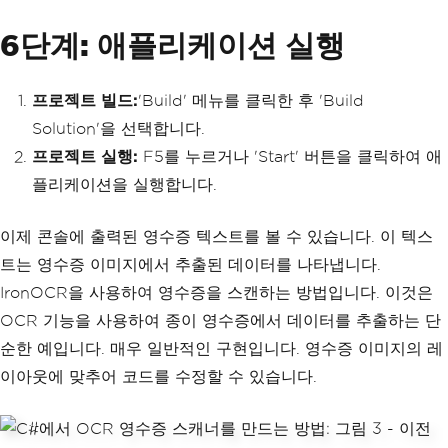
var
 ocr 
=
new
IronTesserac
t
();
6단계: 애플리케이션 실행
// Define the input file
            using 
(
var
 input 
=
new
Ocr
프로젝트 빌드:
Input
(
pdfFilePath
'Build' 메뉴를 클릭한 후 'Build
))
{
Solution'을 선택합니다.
// Perform OCR and get 
프로젝트 실행:
F5를 누르거나 'Start' 버튼을 클릭하여 애
the result
var
 result 
=
 ocr
.
Read
플리케이션을 실행합니다.
(
input
);
// Display the extract
이제 콘솔에 출력된 영수증 텍스트를 볼 수 있습니다. 이 텍스
ed text
트는 영수증 이미지에서 추출된 데이터를 나타냅니다.
Console
.
WriteLine
(
resu
lt
.
Text
);
IronOCR을 사용하여 영수증을 스캔하는 방법입니다. 이것은
}
OCR 기능을 사용하여 종이 영수증에서 데이터를 추출하는 단
}
catch
(
Exception
 ex
)
순한 예입니다. 매우 일반적인 구현입니다. 영수증 이미지의 레
{
이아웃에 맞추어 코드를 수정할 수 있습니다.
// Handle exceptions and l
og them if necessary
Console
.
WriteLine
(
$
"An err
or occurred: {ex.Message}"
);