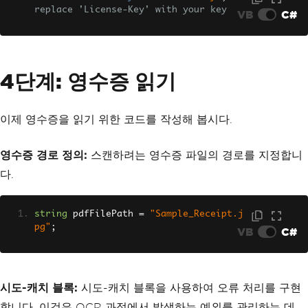
replace 'License-Key' with your key
VB
C#
4단계: 영수증 읽기
이제 영수증을 읽기 위한 코드를 작성해 봅시다.
영수증 경로 정의:
스캔하려는 영수증 파일의 경로를 지정합니
다.
string
 pdfFilePath 
=
"Sample_Receipt.j
pg"
;
VB
C#
시도-캐치 블록:
시도-캐치 블록을 사용하여 오류 처리를 구현
합니다. 이것은 OCR 과정에서 발생하는 예외를 관리하는 데