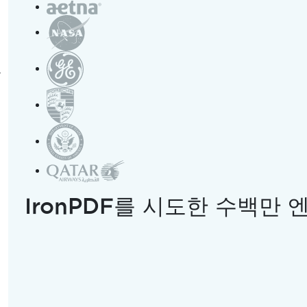
using 
IronOcr
;
일을 스캔하고 읽는
string
 imageText 
=
new
IronTesse
T OCR 라이브러
근
DF 형식으로 출력
ramework를 지원합니
Install-Package 
작하기
IronPDF를 시도한 수백만
비전