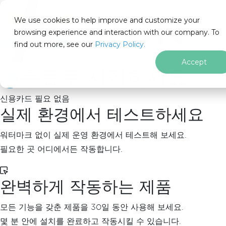
IRON
SOFTWARE
We use cookies to help improve and customize your
제품
browsing experience and interaction with our company. To
find out more, see our
기업
Privacy Policy.
솔루션
Accept
무료로 시작하세요
리소스
회사 소개
신용카드 필요 없음
205 N. Michigan Ave. Chicago, IL 60601, USA
실제 환경에서 테스트하세요
문의하기
ko
워터마크 없이 실제 운영 환경에서 테스트해 보세요.
필요한 곳 어디에서든 작동합니다.
홈
완벽하게 작동하는 제품
모든 기능을 갖춘 제품을 30일 동안 사용해 보세요.
C# OCR 라이
몇 분 안에 설치를 완료하고 작동시킬 수 있습니다.