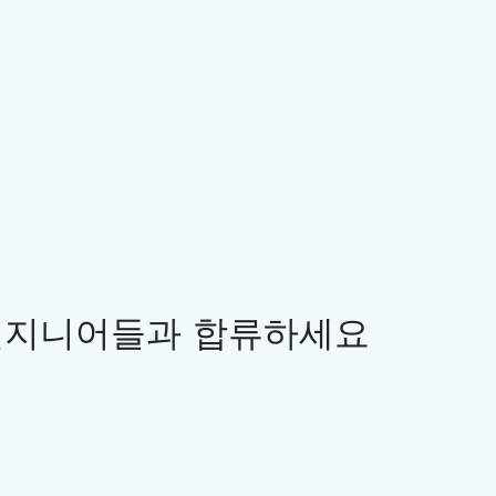
ract
().
Read
(
@"images\image.png"
).
Text
;
IronOcr
 엔지니어들과 합류하세요