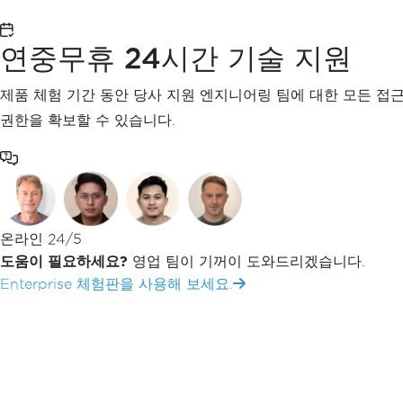
C#을 이용한 OCR 코드로 이미지와 PDF 파
연중무휴 24시간 기술 지원
방법
125개 이상의 글로벌 언어 팩을 지원하는 .NE
제품 체험 기간 동안 당사 지원 엔지니어링 팀에 대한 모든 접
리
권한을 확보할 수 있습니다.
텍스트, 구조화된 데이터 또는 검색 가능한 P
합니다.
.NET 10, 9, 8, 7, 6, Core, Standard, F
다.
온라인 24/5
IronOCR을 살펴보세요
무료 체험 시
도움이 필요하세요?
영업 팀이 기꺼이 도와드리겠습니다.
Enterprise 체험판을 사용해 보세요.
푸터 콘텐츠로 바로가기
IronOCR
IronOCR 블로그
IronOCR 사용
OCR 컴퓨터 
IRONOCR 사용