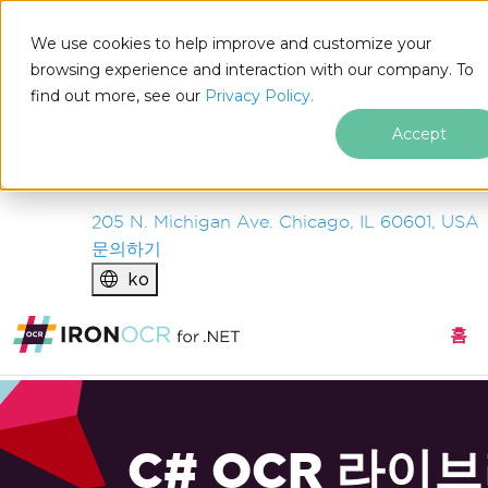
IRON
SOFTWARE
We use cookies to help improve and customize your
제품
browsing experience and interaction with our company. To
find out more, see our
기업
Privacy Policy.
솔루션
Accept
리소스
회사 소개
205 N. Michigan Ave. Chicago, IL 60601, USA
문의하기
ko
홈
C# OCR 라이