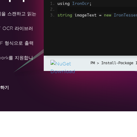
using 
IronOcr
;
일을 스캔하고 읽는
string
 imageText 
=
new
IronTesse
T OCR 라이브러
DF 형식으로 출력
ramework를 지원합니
Install-Package 
작하기