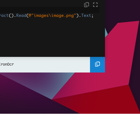
ract
().
Read
(
@"images\image.png"
).
Text
;
IronOcr