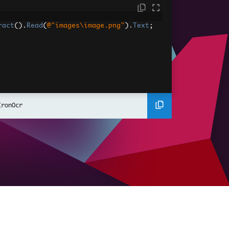
ract
().
Read
(
@"images\image.png"
).
Text
;
IronOcr