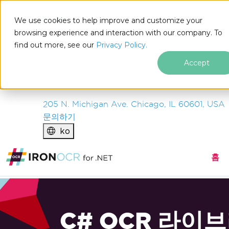
IRON
SOFTWARE
We use cookies to help improve and customize your
제품
browsing experience and interaction with our company. To
find out more, see our
기업
Privacy Policy.
솔루션
Accept
리소스
회사 소개
205 N. Michigan Ave. Chicago, IL 60601, USA
문의하기
ko
홈
C# OCR 라이