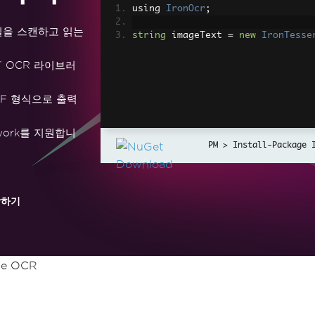
using 
IronOcr
;
일을 스캔하고 읽는
string
 imageText 
=
new
IronTesse
T OCR 라이브러
DF 형식으로 출력
ramework를 지원합니
Install-Package 
작하기
se OCR