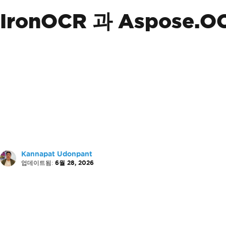
IronOCR 과 Aspose.
Kannapat Udonpant
업데이트됨:
6월 28, 2026