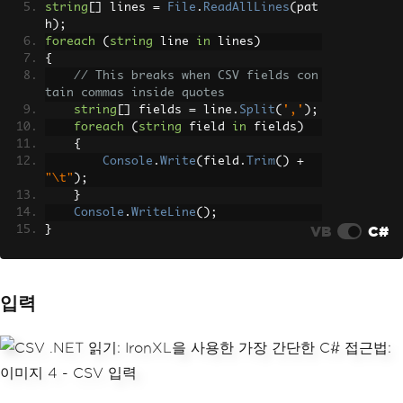
string
[]
 lines 
=
File
.
ReadAllLines
(
pat
h
);
foreach
(
string
 line 
in
 lines
)
{
// This breaks when CSV fields con
tain commas inside quotes
string
[]
 fields 
=
 line
.
Split
(
','
);
foreach
(
string
 field 
in
 fields
)
{
Console
.
Write
(
field
.
Trim
()
+
"\t"
);
}
Console
.
WriteLine
();
VB
C#
}
입력