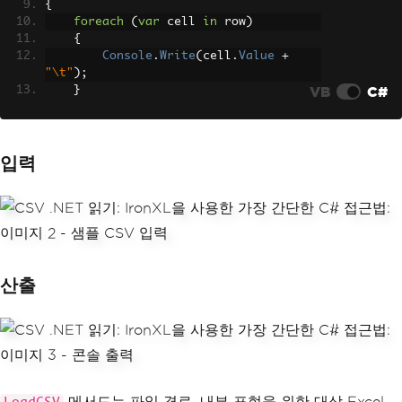
{
foreach
(
var
 cell 
in
 row
)
{
Console
.
Write
(
cell
.
Value
+
"\t"
);
VB
C#
}
Console
.
WriteLine
();
}
입력
산출
메서드는 파일 경로, 내부 표현을 위한 대상 Excel