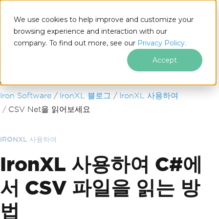
We use cookies to help improve and customize your
browsing experience and interaction with our
company. To find out more, see our
Privacy Policy.
for
.NET
Accept
푸터 콘텐츠로 바로가기
Iron Software
IronXL 블로그
IronXL 사용하여
CSV Net을 읽어보세요
IRONXL 사용하여
IronXL 사용하여 C#에
서 CSV 파일을 읽는 방
법