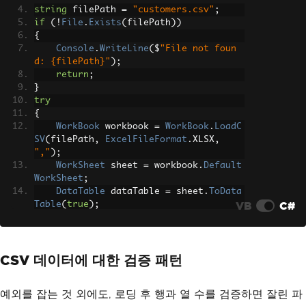
string
 filePath 
=
"customers.csv"
;
if
(!
File
.
Exists
(
filePath
))
{
Console
.
WriteLine
(
$
"File not foun
d: {filePath}"
);
return
;
}
try
{
WorkBook
 workbook 
=
WorkBook
.
LoadC
SV
(
filePath
,
ExcelFileFormat
.
XLSX
,
","
);
WorkSheet
 sheet 
=
 workbook
.
Default
WorkSheet
;
DataTable
 dataTable 
=
 sheet
.
ToData
VB
C#
Table
(
true
);
Console
.
WriteLine
(
$
"Loaded {dataTa
ble.Rows.Count} records successfull
y."
);
CSV 데이터에 대한 검증 패턴
}
catch
(
IronXL
.
Exceptions
.
IronXLExcepti
on
 ex
)
예외를 잡는 것 외에도, 로딩 후 행과 열 수를 검증하면 잘린 파
{