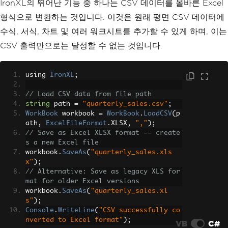
IronXL의 뛰어난 기능 중 하나는 CSV 데이터를 올바른 Excel
형식으로 변환하는 것입니다. 이것은 원래 평면 CSV 데이터에
수식, 서식, 차트 및 여러 워크시트를 추가할 수 있게 하며, 이는
CSV 출력만으로는 달성할 수 없는 것입니다.
using 
IronXL
;
// Load CSV data from file path
string
 path 
=
"quarterly_sales.csv"
;
WorkBook
 workbook 
=
WorkBook
.
LoadCSV
(
p
ath
,
ExcelFileFormat
.
XLSX
,
","
);
// Save as Excel XLSX format -- create
s a new Excel file
workbook
.
SaveAs
(
"quarterly_sales.xls
x"
);
// Alternative: Save as legacy XLS for
mat for older Excel versions
workbook
.
SaveAs
(
"quarterly_sales.xl
s"
);
Console
.
WriteLine
(
"CSV successfully co
nverted to Excel format"
);
VB
C#