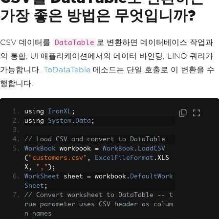
가장 좋은 방법은 무엇입니까?
CSV 데이터를
로 변환하면 데이터베이스 작업과
DataTable
의 통합, UI 애플리케이션에서의 데이터 바인딩, LINQ 쿼리가
가능합니다.
ToDataTable
메소드는 단일 호출로 이 변환을 수
행합니다.
using 
IronXL
;
using 
System
.
Data
;
// Load CSV and convert to DataTable
WorkBook
 workbook 
=
WorkBook
.
LoadCSV
(
"customers.csv"
,
ExcelFileFormat
.
XLS
X
,
","
);
WorkSheet
 sheet 
=
 workbook
.
DefaultWork
Sheet
;
// Convert worksheet to DataTable -- t
rue parameter uses CSV header as colum
n names