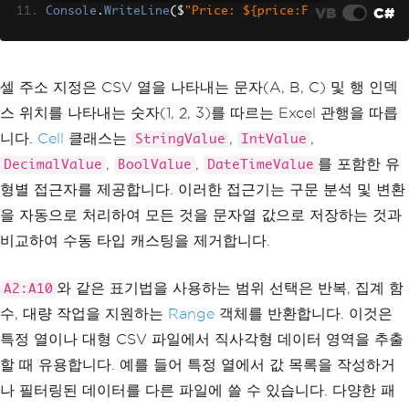
VB
C#
Console
.
WriteLine
(
$
"Price: ${price:F
2}"
);
// Access a range of cells -- return r
ecords from column A
var
 productRange 
=
 sheet
[
"A2:A10"
];
셀 주소 지정은 CSV 열을 나타내는 문자(A, B, C) 및 행 인덱
Console
.
WriteLine
(
"\nAll products:"
);
스 위치를 나타내는 숫자(1, 2, 3)를 따르는 Excel 관행을 따릅
foreach
(
var
 cell 
in
 productRange
)
{
니다.
Cell
클래스는
,
,
StringValue
IntValue
Console
.
WriteLine
(
$
"  - {cell.Stri
,
,
를 포함한 유
DecimalValue
BoolValue
DateTimeValue
ngValue}"
);
}
형별 접근자를 제공합니다. 이러한 접근기는 구문 분석 및 변환
을 자동으로 처리하여 모든 것을 문자열 값으로 저장하는 것과
비교하여 수동 타입 캐스팅을 제거합니다.
와 같은 표기법을 사용하는 범위 선택은 반복, 집계 함
A2:A10
수, 대량 작업을 지원하는
Range
객체를 반환합니다. 이것은
특정 열이나 대형 CSV 파일에서 직사각형 데이터 영역을 추출
할 때 유용합니다. 예를 들어 특정 열에서 값 목록을 작성하거
나 필터링된 데이터를 다른 파일에 쓸 수 있습니다. 다양한 패