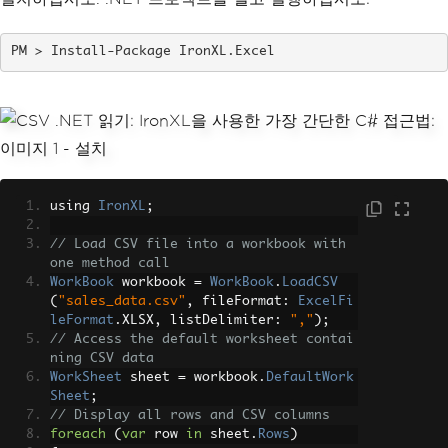
Install-Package IronXL.Excel
using 
IronXL
;
// Load CSV file into a workbook with 
one method call
WorkBook
 workbook 
=
WorkBook
.
LoadCSV
(
"sales_data.csv"
,
 fileFormat
:
ExcelFi
leFormat
.
XLSX
,
 listDelimiter
:
","
);
// Access the default worksheet contai
ning CSV data
WorkSheet
 sheet 
=
 workbook
.
DefaultWork
Sheet
;
// Display all rows and CSV columns
foreach
(
var
 row 
in
 sheet
.
Rows
)