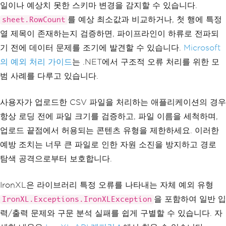
Console
.
WriteLine
(
$
"IronXL parsing 
일이나 예상치 못한 스키마 변경을 감지할 수 있습니다.
error: {ex.Message}"
);
를 예상 최소값과 비교하거나, 첫 행에 특정
sheet.RowCount
}
catch
(
IOException
 ex
)
열 제목이 존재하는지 검증하면, 파이프라인이 하류로 전파되
{
기 전에 데이터 문제를 조기에 발견할 수 있습니다.
Microsoft
Console
.
WriteLine
(
$
"File access er
ror: {ex.Message}"
);
의 예외 처리 가이드
는 .NET에서 구조적 오류 처리를 위한 모
}
범 사례를 다루고 있습니다.
catch
(
Exception
 ex
)
{
Console
.
WriteLine
(
$
"Unexpected err
사용자가 업로드한 CSV 파일을 처리하는 애플리케이션의 경우
or: {ex.Message}"
);
항상 로딩 전에 파일 크기를 검증하고, 파일 이름을 세척하며,
}
업로드 끝점에서 허용되는 콘텐츠 유형을 제한하세요. 이러한
예방 조치는 너무 큰 파일로 인한 자원 소진을 방지하고 경로
탐색 공격으로부터 보호합니다.
IronXL은 라이브러리 특정 오류를 나타내는 자체 예외 유형
을 포함하여 일반 입
IronXL.Exceptions.IronXLException
력/출력 문제와 구문 분석 실패를 쉽게 구별할 수 있습니다. 자