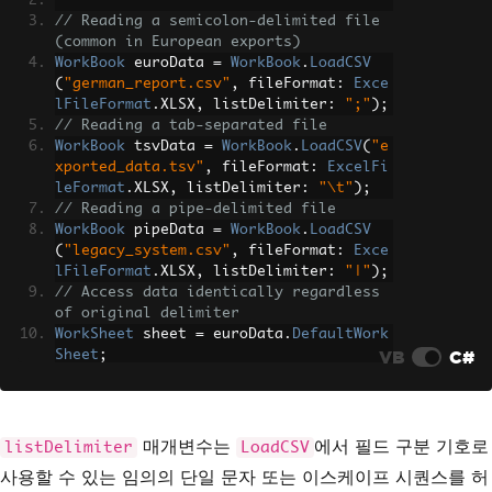
// Reading a semicolon-delimited file 
(common in European exports)
WorkBook
 euroData 
=
WorkBook
.
LoadCSV
(
"german_report.csv"
,
 fileFormat
:
Exce
lFileFormat
.
XLSX
,
 listDelimiter
:
";"
);
// Reading a tab-separated file
WorkBook
 tsvData 
=
WorkBook
.
LoadCSV
(
"e
xported_data.tsv"
,
 fileFormat
:
ExcelFi
leFormat
.
XLSX
,
 listDelimiter
:
"\t"
);
// Reading a pipe-delimited file
WorkBook
 pipeData 
=
WorkBook
.
LoadCSV
(
"legacy_system.csv"
,
 fileFormat
:
Exce
lFileFormat
.
XLSX
,
 listDelimiter
:
"|"
);
// Access data identically regardless 
of original delimiter
WorkSheet
 sheet 
=
 euroData
.
DefaultWork
VB
C#
Sheet
;
int
 rowsCount 
=
 sheet
.
RowCount
;
Console
.
WriteLine
(
$
"Loaded {rowsCount} 
rows with {sheet.ColumnCount} CSV colu
mns"
);
매개변수는
에서 필드 구분 기호로
listDelimiter
LoadCSV
사용할 수 있는 임의의 단일 문자 또는 이스케이프 시퀀스를 허