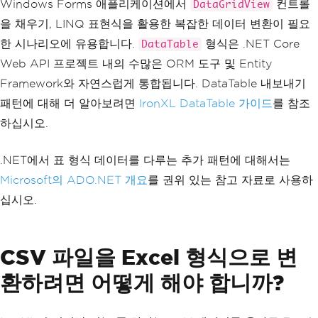
Windows Forms 애플리케이션에서
컨트롤
DataGridView
string
 name 
=
 row
[
"Name"
].
ToString
을 채우기, LINQ 표현식을 활용한 복잡한 데이터 변환이 필요
();
string
 email 
=
 row
[
"Email"
].
ToStri
한 시나리오에 유용합니다.
형식은 .NET Core
DataTable
ng
();
Web API 프로젝트 내의 수많은 ORM 도구 및 Entity
Console
.
WriteLine
(
$
"Customer: {nam
e}, Email: {email}"
);
Framework와 자연스럽게 통합됩니다. DataTable 내보내기
}
패턴에 대해 더 알아보려면
IronXL DataTable 가이드
를 참조
하십시오.
.NET에서 표 형식 데이터를 다루는 추가 패턴에 대해서는
Microsoft의 ADO.NET 개요
를 권위 있는 참고 자료로 사용하
십시오.
CSV 파일을 Excel 형식으로 변
환하려면 어떻게 해야 합니까?