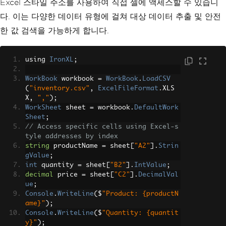
Excel 스타일 주소를 사용하여 직접 셀에 액세스할 수 있습니
다. 이는 다양한 데이터 유형에 걸쳐 대상 데이터 추출 및 안전
한 값 검색을 가능하게 합니다.
using 
IronXL
;
WorkBook
 workbook 
=
WorkBook
.
LoadCSV
(
"inventory.csv"
,
ExcelFileFormat
.
XLS
X
,
","
);
WorkSheet
 sheet 
=
 workbook
.
DefaultWork
Sheet
;
// Access specific cells using Excel-s
tyle addresses by index
string
 productName 
=
 sheet
[
"A2"
].
Strin
gValue
;
int
 quantity 
=
 sheet
[
"B2"
].
IntValue
;
decimal
 price 
=
 sheet
[
"C2"
].
DecimalVal
ue
;
Console
.
WriteLine
(
$
"Product: {productN
ame}"
);
Console
.
WriteLine
(
$
"Quantity: {quantit
y}"
);