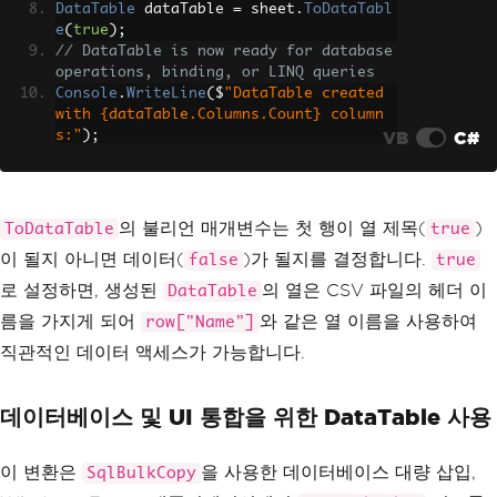
DataTable
 dataTable 
=
 sheet
.
ToDataTabl
e
(
true
);
// DataTable is now ready for database 
operations, binding, or LINQ queries
Console
.
WriteLine
(
$
"DataTable created 
with {dataTable.Columns.Count} column
VB
C#
s:"
);
foreach
(
DataColumn
 column 
in
 dataTabl
e
.
Columns
)
{
// Property names from CSV header 
의 불리언 매개변수는 첫 행이 열 제목(
)
ToDataTable
true
become column names
이 될지 아니면 데이터(
)가 될지를 결정합니다.
false
true
Console
.
WriteLine
(
$
"  - {column.Co
lumnName}"
);
로 설정하면, 생성된
의 열은 CSV 파일의 헤더 이
DataTable
}
름을 가지게 되어
와 같은 열 이름을 사용하여
row["Name"]
Console
.
WriteLine
(
$
"\nTotal records: 
{dataTable.Rows.Count}"
);
직관적인 데이터 액세스가 가능합니다.
// Access data using standard DataTabl
e syntax
foreach
(
DataRow
 row 
in
 dataTable
.
Row
데이터베이스 및 UI 통합을 위한 DataTable 사용
s
)
{
이 변환은
을 사용한 데이터베이스 대량 삽입,
SqlBulkCopy
// Access by column index or name 
attribute