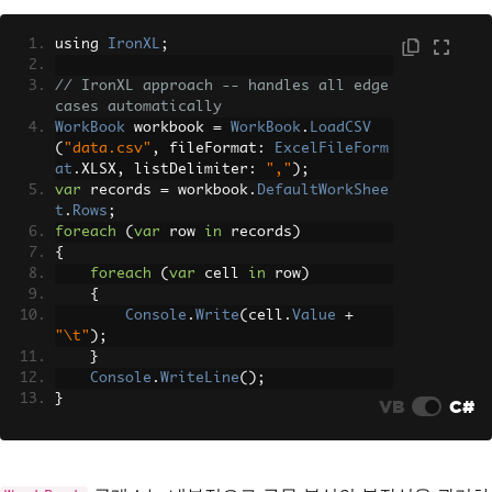
using 
IronXL
;
// IronXL approach -- handles all edge 
cases automatically
WorkBook
 workbook 
=
WorkBook
.
LoadCSV
(
"data.csv"
,
 fileFormat
:
ExcelFileForm
at
.
XLSX
,
 listDelimiter
:
","
);
var
 records 
=
 workbook
.
DefaultWorkShee
t
.
Rows
;
foreach
(
var
 row 
in
 records
)
{
foreach
(
var
 cell 
in
 row
)
{
Console
.
Write
(
cell
.
Value
+
"\t"
);
}
Console
.
WriteLine
();
}
VB
C#