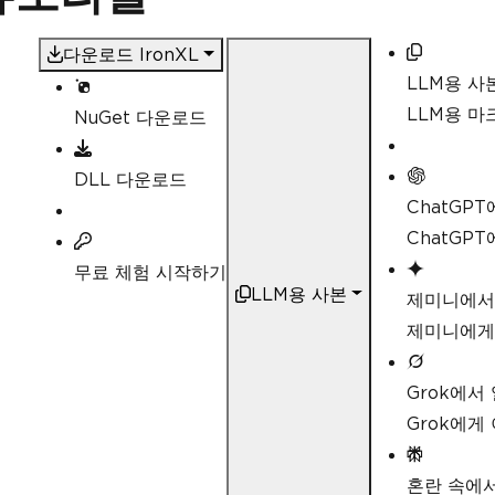
// Calculate aggregate values su
decimal
 sum 
=
 workSheet
[
"A2:A10"
다운로드 IronXL
// Linq compatible
LLM용 사
decimal
 max 
=
 workSheet
[
"A2:A10"
LLM용 
NuGet 다운로드
DLL 다운로드
ChatGP
ChatGP
무료 체험 시작하기
LLM용 사본
제미니에서
제미니에게
Grok에서
Grok에게
혼란 속에