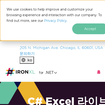
IRON
SOFTWARE
We use cookies to help improve and customize your
제품
browsing experience and interaction with our company. To
find out more, see our
기업
Privacy Policy.
솔루션
Accept
리소스
회사 소개
205 N. Michigan Ave. Chicago, IL 60601, USA
문의하기
ko
홈
.NET
for
C# Excel 라