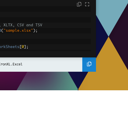
, XLTX, CSV and TSV
d
(
"sample.xlsx"
);
orkSheets
[
0
];
DefaultWorkSheet
;
IronXL.Excel
converted value
IntValue
;
gantly.
A2:A10"
])
has value '{1}'"
,
 cell
.
AddressString
,
 ce