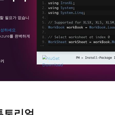
using 
IronXL
;
using 
System
;
using 
System
.
Linq
;
을 설치할 필요가 없습니
// Supported for XLSX, XLS, XLSM
WorkBook
 workBook 
=
WorkBook
.
Loa
성하세요.
k 및 Azure를 완벽하게
// Select worksheet at index 0
WorkSheet
 workSheet 
=
 workBook
.
W
// Get any existing worksheet
WorkSheet
 firstSheet 
=
 workBook
.
Install-Package 
하기
// Select a cell and return the 
int
 cellValue 
=
 workSheet
[
"A2"
].
// Read from ranges of cells ele
foreach
(
var
 cell 
in
 workSheet
[
"
{
Console
.
WriteLine
(
"Cell {0} 
ll
.
Text
);
}
 튜토리얼