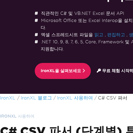
직관적인 C# 및 VB.NET Excel 문서 API
Microsoft Office 또는 Excel Interop
다.
엑셀 스프레드시트 파일을
읽고
,
편집하고
,
생
.NET 10, 9, 8, 7, 6, 5, Core, Framewor
지원합니다.
IronXL을 살펴보세요
무료 체험 시작
푸터 콘텐츠로 바로가기
IronXL
IronXL 블로그
IronXL 사용하여
C# CSV 파서
IRONXL 사용하여
C# CSV 파서 (단계별)