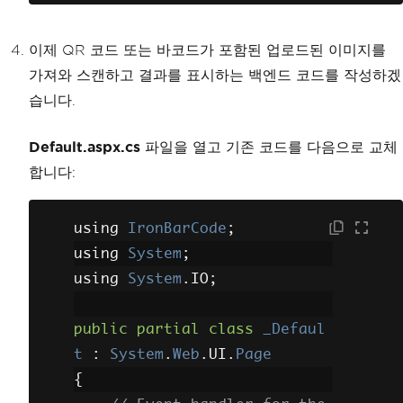
<asp:Button
ID
=
"btnS
can"
runat
=
"server"
Text
=
"Sc
이제 QR 코드 또는 바코드가 포함된 업로드된 이미지를
an Barcode"
OnClick
=
"
btnScan
가져와 스캔하고 결과를 표시하는 백엔드 코드를 작성하겠
_Click
"
/>
습니다.
<br
/>
Default.aspx.cs
파일을 열고 기존 코드를 다음으로 교체
<asp:Label
ID
=
"lblRe
합니다:
sult"
runat
=
"server"
></asp:L
abel>
</div>
using 
IronBarCode
;
</asp:Content>
using 
System
;
using 
System
.
IO
;
public
partial
class
_Defaul
t
:
System
.
Web
.
UI
.
Page
{