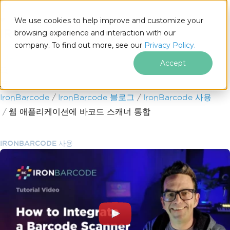
We use cookies to help improve and customize your
browsing experience and interaction with our
company. To find out more, see our
Privacy Policy.
for
.NET
Accept
푸터 콘텐츠로 바로가기
IronBarcode
IronBarcode 블로그
IronBarcode 사용
웹 애플리케이션에 바코드 스캐너 통합
IRONBARCODE 사용