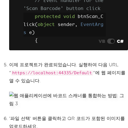
// Event handler for the 
'Scan Barcode' button click
protected
void
 btnScan_C
lick
(
object
 sender
,
EventArg
s
 e
)
{
VB
C#
try
{
이제 프로젝트가 완료되었습니다. 실행하여 다음 URL
// Ensure a file 
"
has been uploaded
"에 웹 페이지를
https://localhost:44335/Default
열 수 있습니다.
if
(
fileUpload
.
H
asFile
)
{
// Get the u
ploaded file stream
'파일 선택' 버튼을 클릭하고 QR 코드가 포함된 이미지를
Stream
 strea
업로드하세요.