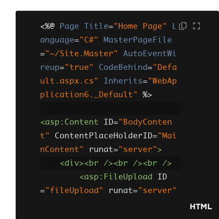
<%@
Page
Title
=
"Home Page"
L
anguage
=
"C#"
MasterPageFile
=
"~/Site.Master"
AutoEventWi
reup
=
"true"
CodeBehind
=
"Defa
ult.aspx.cs"
Inherits
=
"WebAp
plication6._Default"
 %>
<asp:Content
ID
=
"BodyConten
t"
ContentPlaceHolderID
=
"Mai
nContent"
runat
=
"server"
>
<div><br
/><br
/><br
/>
<asp:FileUpload
ID
=
"fileUpload"
runat
=
"server"
/>
HTML
<br
/>