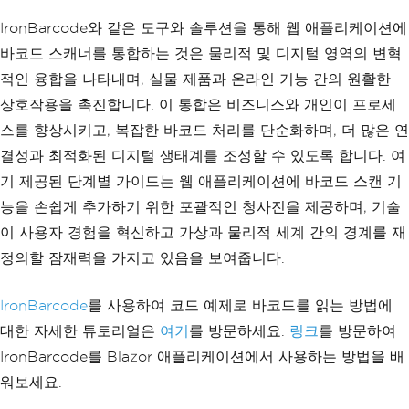
else
IronBarcode와 같은 도구와 솔루션을 통해 웹 애플리케이션에
{
바코드 스캐너를 통합하는 것은 물리적 및 디지털 영역의 변혁
                lblResult
.
Te
적인 융합을 나타내며, 실물 제품과 온라인 기능 간의 원활한
xt
=
"Please upload an imag
상호작용을 촉진합니다. 이 통합은 비즈니스와 개인이 프로세
e."
;
스를 향상시키고, 복잡한 바코드 처리를 단순화하며, 더 많은 연
}
결성과 최적화된 디지털 생태계를 조성할 수 있도록 합니다. 여
}
기 제공된 단계별 가이드는 웹 애플리케이션에 바코드 스캔 기
catch
(
Exception
 ex
)
능을 손쉽게 추가하기 위한 포괄적인 청사진을 제공하며, 기술
{
이 사용자 경험을 혁신하고 가상과 물리적 세계 간의 경계를 재
// Display any e
정의할 잠재력을 가지고 있음을 보여줍니다.
rrors that occur during the 
scanning process
IronBarcode
를 사용하여 코드 예제로 바코드를 읽는 방법에
            lblResult
.
Text
=
대한 자세한 튜토리얼은
여기
를 방문하세요.
링크
를 방문하여
"Error: "
+
 ex
.
Message
;
IronBarcode를 Blazor 애플리케이션에서 사용하는 방법을 배
}
워보세요.
}