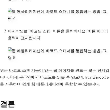
m 
=
 fileUpload
.
PostedFile
.
In
putStream
;
// Use IronB
arcode to read the barcode f
마지막으로 '바코드 스캔' 버튼을 클릭하세요; 버튼 아래에
rom the stream
출력이 표시됩니다.
var
 barcodeR
esults 
=
BarcodeReader
.
Read
(
stream
);
// Display t
위는 바코드 스캔 기능이 있는 웹 페이지를 만드는 모든 단계입
he scanned barcode result
니다. 이제 온라인에서 바코드를 읽을 수 있으며, IronBarcode
                lblResult
.
Te
를 사용하여 쉽게 웹 애플리케이션에 통합할 수 있습니다.
xt
=
"Scanned Barcode: "
+
 b
arcodeResults
;
결론
}