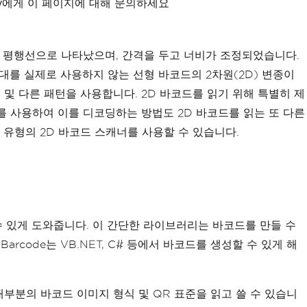
xity에게 이 페이지에 대해 문의하세요
 평행선으로 나타났으며, 간격을 두고 너비가 조정되었습니다.
(
"barcode.png"
,
 myOptionsExample
);
막대를 실제로 사용하지 않는 선형 바코드의 2차원(2D) 변종이
e of code
 및 다른 패턴을 사용합니다. 2D 바코드를 읽기 위해 특별히 제
eateBarcode
(
"12345"
,
BarcodeWriterEncodi
를 사용하여 이를 디코딩하는 방법도 2D 바코드를 읽는 또 다른
유형의 2D 바코드 스캐너를 사용할 수 있습니다.
may choose to resize
e as an image
"
);
or further processing
 있게 도와줍니다. 이 간단한 라이브러리는 바코드를 만들 수
mage
;
arcode는 VB.NET, C# 등에서 바코드를 생성할 수 있게 해
및 ITF와 같은 대부분의 바코드 이미지 형식 및 QR 표준을 읽고 쓸 수 있습니