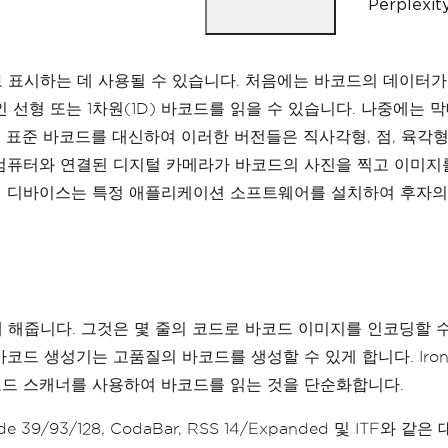
Perple
UseCode39ExtendedMode
=
true
};
// Read with the options applied
 표시하는 데 사용될 수 있습니다. 처음에는 바코드의 데이터가
var
 results 
=
BarcodeReader
.
Read
선형 또는 1차원(1D) 바코드를 읽을 수 있습니다. 나중에는 
// Create a barcode with one lin
 표준 바코드를 대신하여 이러한 버전들은 직사각형, 점, 육각형
var
 myBarcode 
=
BarcodeWriter
.
Cr
ng
.
EAN8
);
 컴퓨터와 연결된 디지털 카메라가 바코드의 사진을 찍고 이미지
 디바이스는 특정 애플리케이션 소프트웨어를 설치하여 후자의 
// After creating a barcode, we 
myBarcode
.
ResizeTo
(
400
,
100
);
// Save our newly-created barcod
myBarcode
.
SaveAsImage
(
"EAN8.jpeg
// Get the barcode as an image f
 해줍니다. 그것은 몇 줄의 코드로 바코드 이미지를 인코딩할 수
var
 myBarcodeImage 
=
 myBarcode
.
I
바코드 생성기는 고품질의 바코드를 생성할 수 있게 합니다. IronB
바코드 스캐너를 사용하여 바코드를 읽는 것을 단순화합니다.
SI, Code 39/93/128, CodaBar, RSS 14/Expanded 