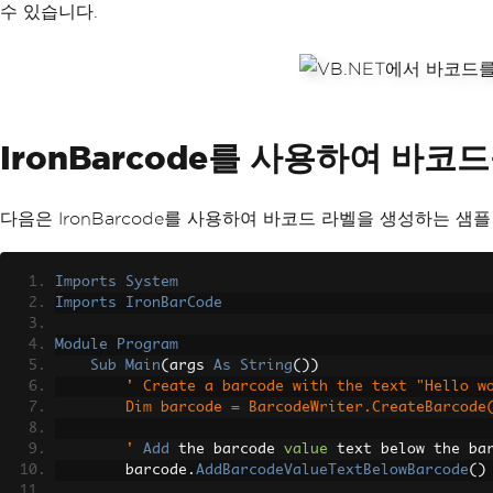
수 있습니다.
IronBarcode를 사용하여 바
다음은 IronBarcode를 사용하여 바코드 라벨을 생성하는 샘플
Imports
System
Imports
IronBarCode
Module
Program
Sub
Main
(
args 
As
String
())
' Create a barcode with the text "Hello w
        Dim barcode = BarcodeWriter.CreateBar
        '
Add
 the barcode 
value
 text below the ba
        barcode
.
AddBarcodeValueTextBelowBarcode
()