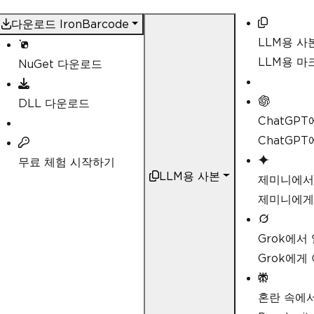
to true)
ExpectMultipleBarcodes
=
tru
다운로드 IronBarcode
LLM용 사
// By default, all barcode f
// Specifying a subset of ba
LLM용 
NuGet 다운로드
performance
ExpectBarcodeTypes
=
Barcode
DLL 다운로드
// Utilize multiple threads 
ChatGP
parallel
Multithreaded
=
true
,
ChatGP
무료 체험 시작하기
// Maximum threads for paral
LLM용 사본
// Default is 4
제미니에서
MaxParallelThreads
=
2
,
제미니에게
// The area of each image fr
// Specifying a crop area wi
Grok에서
avoid noisy parts of the image
CropArea
=
new
Rectangle
(),
Grok에게
// Special setting for Code3
// If a Code39 barcode is de
혼란 속에
nd extended ASCII character sets