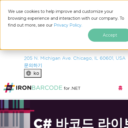
IRON
SOFTWARE
We use cookies to help improve and customize your
제품
browsing experience and interaction with our company. To
find out more, see our
기업
Privacy Policy.
솔루션
Accept
리소스
회사 소개
205 N. Michigan Ave. Chicago, IL 60601, USA
문의하기
ko
홈
C# 바코드 라