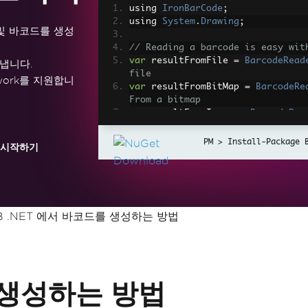
using 
IronBarCode
;
using 
System
.
Drawing
;
 및 바코드를 생성
// Reading a barcode is easy wit
var
 resultFromFile 
=
BarcodeRead
냅니다.
file
ramework를 지원합니
var
 resultFromBitMap 
=
BarcodeRe
From a bitmap
var
 resultFromImage 
=
BarcodeRea
// From an image file
var
 resultFromPdf 
=
BarcodeReade
Install-Package 
 시작하기
om PDF use ReadPdf
// To configure and fine-tune ba
Options class
var
 myOptionsExample 
=
new
Barco
B .NET 에서 바코드를 생성하는 방법
{
// Choose a reading speed fr
etail
// There is a tradeoff in pe
Speed
=
ReadingSpeed
.
Balance
를 생성하는 방법
// Reader will stop scanning