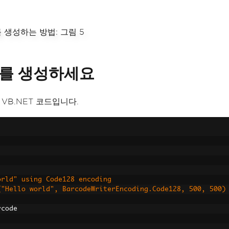
코드를 생성하세요
 VB.NET 코드입니다.
orld" using Code128 encoding
code("Hello world", BarcodeWriterEncoding.Code128, 500, 500)
rcode