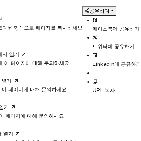
e
,
공유하다
본
ormats are scanned for
rcode types to search for would improve 
마크다운 형식으로 페이지를 복사하세요
페이스북에 공유하기
Encoding
.
AllOneDimensional
,
트위터에 공유하기
to read barcodes from multiple images in 
T에서 열기
T에 이 페이지에 대해 문의하세요
LinkedIn에 공유하기
lelized barcode reading
 열기
 이 페이지에 대해 문의하세요
URL 복사
ame in which to scan for barcodes
ll significantly improve performance and 
 열기
 이 페이지에 대해 문의하세요
9 barcodes
tected, try to read with both the base a
서 열기