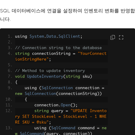
SQL 데이터베이스에 연결을 설정하여 인벤토리 변화를 반영합
니다.
using 
System
.
Data
.
SqlClient
;
// Connection string to the database
string
 connectionString 
=
"YourConnect
ionStringHere"
;
// Method to update inventory
void
UpdateInventory
(
string
 sku
)
{
    using 
(
SqlConnection
 connection 
=
new
SqlConnection
(
connectionString
))
{
        connection
.
Open
();
string
 query 
=
"UPDATE Invento
ry SET StockLevel = StockLevel - 1 WHE
RE SKU = @sku"
;
        using 
(
SqlCommand
 command 
=
ne
w
SqlCommand
(
query
,
 connection
))