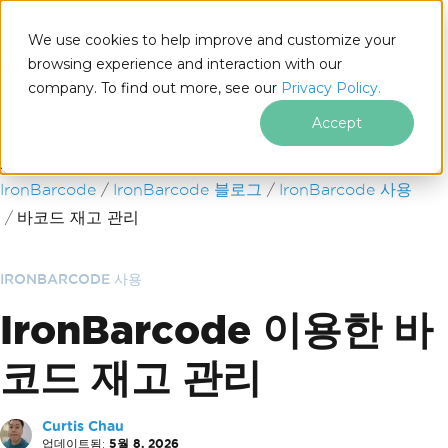
We use cookies to help improve and customize your
browsing experience and interaction with our
company. To find out more, see our
Privacy Policy.
for
.NET
Accept
푸터 콘텐츠로 바로가기
IronBarcode
IronBarcode 블로그
IronBarcode 사용
바코드 재고 관리
IRONBARCODE 사용
IronBarcode 이용한 바
코드 재고 관리
Curtis Chau
업데이트됨:
5월 8, 2026