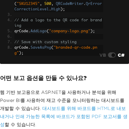
(
"SKU12345"
,
500
,
QRCodeWriter
.
QrError
CorrectionLevel
.
High
);
// Add a logo to the QR code for brand
ing
qrCode
.
AddLogo
(
"company-logo.png"
);
// Save with custom styling
qrCode
.
SaveAsPng
(
"branded-qr-code.pn
g"
);
VB
C#
어떤 보고 옵션을 만들 수 있나요?
웹 기반 보고용으로 ASP.NET을 사용하거나 분석을 위해
Power BI를 사용하여 재고 수준을 모니터링하는 대시보드를
개발할 수 있습니다.
대시보드를 위해 바코드를 HTML로 내보
내거나
인쇄 가능한 목록에 바코드가 포함된 PDF 보고서를 생
성
할 수 있습니다.