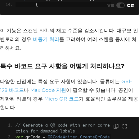
VB
C#
{
            command
.
Parameters
.
AddWith
Value
(
"@sku"
,
 sku
);
            command
.
ExecuteNonQuery
();
}
이 기능은 스캔된 SKU의 재고 수준을 감소시킵니다. 대규모 인
}
벤토리의 경우
비동기 처리
를 고려하여 여러 스캔을 동시에 처
}
리하세요.
특수 바코드 요구 사항을 어떻게 처리하나요?
다양한 산업에는 특정 요구 사항이 있습니다. 물류에는
GS1-
128 바코드
나
MaxiCode 지원
이 필요할 수 있습니다. 공간이
제한된 라벨의 경우
Micro QR 코드
가 효율적인 솔루션을 제공
합니다.
// Generate a QR code with error corre
ction for damaged labels
var
 qrCode 
=
QRCodeWriter
.
CreateQrCode