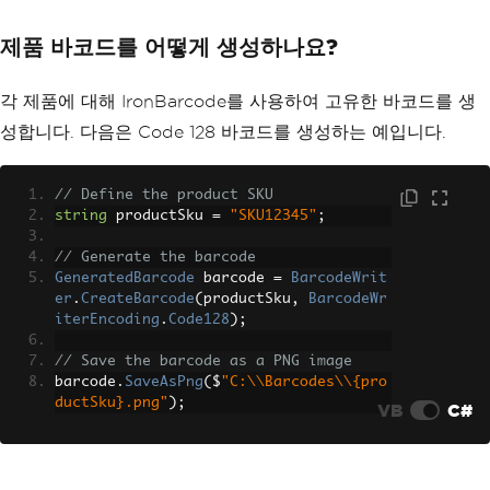
제품 바코드를 어떻게 생성하나요?
각 제품에 대해 IronBarcode를 사용하여 고유한 바코드를 생
성합니다. 다음은 Code 128 바코드를 생성하는 예입니다.
// Define the product SKU
string
 productSku 
=
"SKU12345"
;
// Generate the barcode
GeneratedBarcode
 barcode 
=
BarcodeWrit
er
.
CreateBarcode
(
productSku
,
BarcodeWr
iterEncoding
.
Code128
);
// Save the barcode as a PNG image
barcode
.
SaveAsPng
(
$
"C:\\Barcodes\\{pro
ductSku}.png"
);
VB
C#