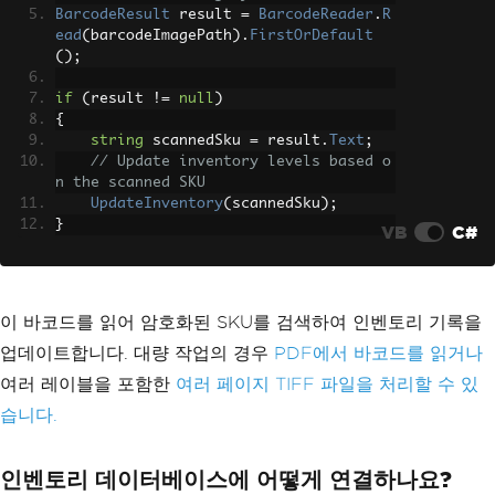
BarcodeResult
 result 
=
BarcodeReader
.
R
ead
(
barcodeImagePath
).
FirstOrDefault
();
if
(
result 
!=
null
)
{
string
 scannedSku 
=
 result
.
Text
;
// Update inventory levels based o
n the scanned SKU
UpdateInventory
(
scannedSku
);
}
VB
C#
이 바코드를 읽어 암호화된 SKU를 검색하여 인벤토리 기록을
업데이트합니다. 대량 작업의 경우
PDF에서 바코드를 읽거나
여러 레이블을 포함한
여러 페이지 TIFF 파일을 처리할 수 있
습니다.
인벤토리 데이터베이스에 어떻게 연결하나요?