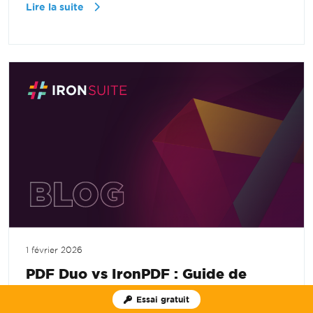
Lire la suite
1 février 2026
PDF Duo vs IronPDF : Guide de
comparaison technique
Essai gratuit