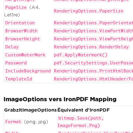
(A4,
PageSize
RenderingOptions.PaperSize
Lettre)
Orientation
RenderingOptions.PaperOrienta
BrowserWidth
RenderingOptions.ViewPortWidt
BrowserHeight
RenderingOptions.ViewPortHeig
Delay
RenderingOptions.RenderDelay
CustomWaterMark
pdf.ApplyWatermark()
Password
pdf.SecuritySettings.UserPass
IncludeBackground
RenderingOptions.PrintHtmlBac
TemplateId
RenderingOptions.HtmlHeader/F
ImageOptions vers IronPDF Mapping
GrabzItImageOptions
Équivalent d'IronPDF
bitmap.Save(path,
(png, jpg)
Format
ImageFormat.Png)