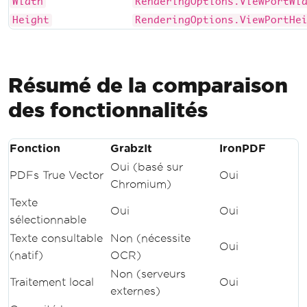
Width
RenderingOptions.ViewPortWi
Height
RenderingOptions.ViewPortHe
Résumé de la comparaison
des fonctionnalités
Fonction
GrabzIt
IronPDF
Oui (basé sur
PDFs True Vector
Oui
Chromium)
Texte
Oui
Oui
sélectionnable
Texte consultable
Non (nécessite
Oui
(natif)
OCR)
Non (serveurs
Traitement local
Oui
externes)