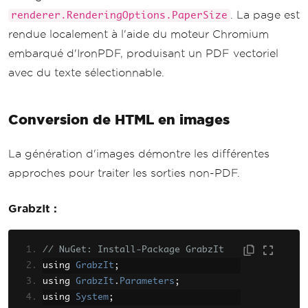
. La page est
renderer.RenderingOptions.PaperSize
rendue localement à l'aide du moteur Chromium
embarqué d'IronPDF, produisant un PDF vectoriel
avec du texte sélectionnable.
Conversion de HTML en images
La génération d'images démontre les différentes
approches pour traiter les sorties non-PDF.
GrabzIt :
// NuGet: Install-Package GrabzIt
using 
GrabzIt
;
using 
GrabzIt
.
Parameters
;
using 
System
;