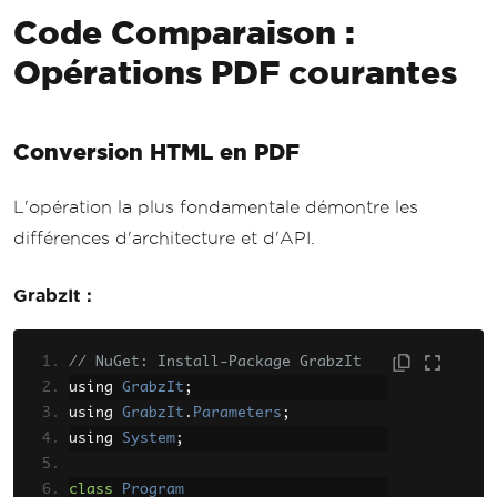
Code Comparaison :
Opérations PDF courantes
Conversion HTML en PDF
L'opération la plus fondamentale démontre les
différences d'architecture et d'API.
GrabzIt :
// NuGet: Install-Package GrabzIt
using 
GrabzIt
;
using 
GrabzIt
.
Parameters
;
using 
System
;
class
Program