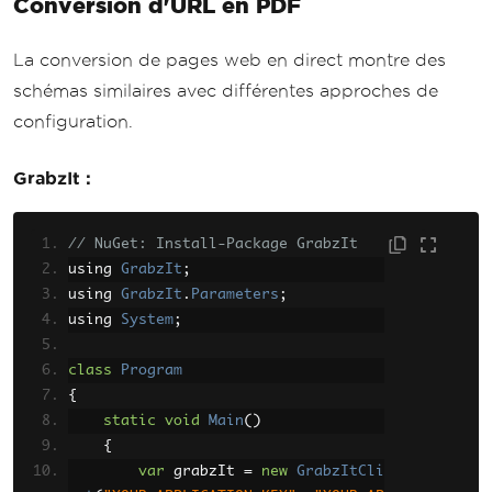
Conversion d'URL en PDF
La conversion de pages web en direct montre des
schémas similaires avec différentes approches de
configuration.
GrabzIt :
// NuGet: Install-Package GrabzIt
using 
GrabzIt
;
using 
GrabzIt
.
Parameters
;
using 
System
;
class
Program
{
static
void
Main
()
{
var
 grabzIt 
=
new
GrabzItCli