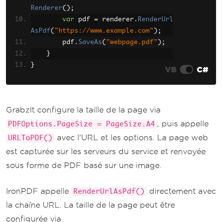
Renderer
();
var
 pdf 
=
 renderer
.
RenderUrl
AsPdf
(
"https://www.example.com"
);
        pdf
.
SaveAs
(
"webpage.pdf"
);
}
}
VB
C#
GrabzIt configure la taille de la page via
, puis appelle
PDFOptions.PageSize = PageSize.A4
avec l'URL et les options. La page web
URLToPDF()
est capturée sur les serveurs du service et renvoyée
sous forme de PDF basé sur une image.
IronPDF appelle
directement avec
RenderUrlAsPdf()
la chaîne URL. La taille de la page peut être
configurée via