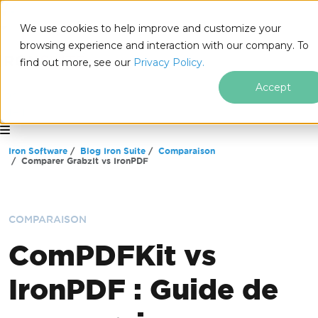
We use cookies to help improve and customize your
browsing experience and interaction with our company. To
find out more, see our
Privacy Policy.
Accept
for
.NET
Passer au contenu du pied de page
Iron Software
Blog Iron Suite
Comparaison
Comparer GrabzIt vs IronPDF
COMPARAISON
ComPDFKit vs
IronPDF : Guide de