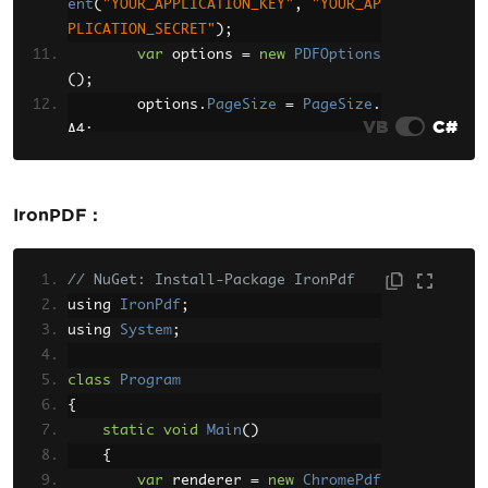
ent
(
"YOUR_APPLICATION_KEY"
,
"YOUR_AP
PLICATION_SECRET"
);
var
 options 
=
new
PDFOptions
();
        options
.
PageSize
=
PageSize
.
VB
C#
A4
;
        grabzIt
.
URLToPDF
(
"https://ww
w.example.com"
,
 options
);
IronPDF :
        grabzIt
.
SaveTo
(
"webpage.pd
f"
);
// NuGet: Install-Package IronPdf
}
}
using 
IronPdf
;
using 
System
;
class
Program
{
static
void
Main
()
{
var
 renderer 
=
new
ChromePdf