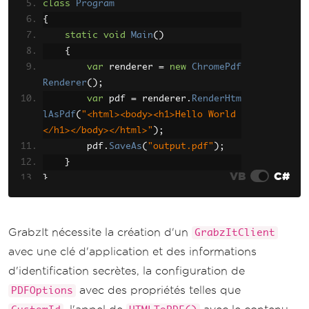
class
Program
{
static
void
Main
()
{
var
 renderer 
=
new
ChromePdf
Renderer
();
var
 pdf 
=
 renderer
.
RenderHtm
lAsPdf
(
"<html><body><h1>Hello World
</h1></body></html>"
);
        pdf
.
SaveAs
(
"output.pdf"
);
}
VB
C#
}
GrabzIt nécessite la création d'un
GrabzItClient
avec une clé d'application et des informations
d'identification secrètes, la configuration de
avec des propriétés telles que
PDFOptions