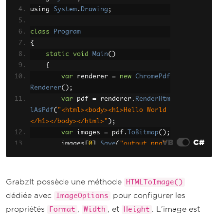
using 
}
System
.
Drawing
;
}
class
Program
{
static
void
Main
()
{
var
 renderer 
=
new
ChromePdf
Renderer
();
var
 pdf 
=
 renderer
.
RenderHtm
lAsPdf
(
"<html><body><h1>Hello World
</h1></body></html>"
);
var
 images 
=
 pdf
.
ToBitmap
();
VB
C#
        images
[
0
].
Save
(
"output.png"
,
System
.
Drawing
.
Imaging
.
ImageFormat
.
P
ng
);
}
GrabzIt possède une méthode
HTMLToImage()
}
dédiée avec
pour configurer les
ImageOptions
propriétés
,
, et
. L'image est
Format
Width
Height