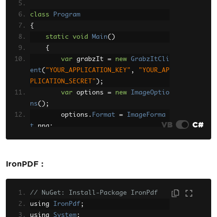
class
Program
{
static
void
Main
()
{
var
 grabzIt 
=
new
GrabzItCli
ent
(
"YOUR_APPLICATION_KEY"
,
"YOUR_AP
PLICATION_SECRET"
);
var
 options 
=
new
ImageOptio
ns
();
        options
.
Format
=
ImageForma
VB
C#
t
.
png
;
        options
.
Width
=
800
;
        options
.
Height
=
600
;
IronPDF :
        grabzIt
.
HTMLToImage
(
"<html><
body><h1>Hello World</h1></body></ht
ml>"
// NuGet: Install-Package IronPdf
,
 options
);
using 
IronPdf
        grabzIt
;
.
SaveTo
(
"output.pn
g"
using 
);
System
;