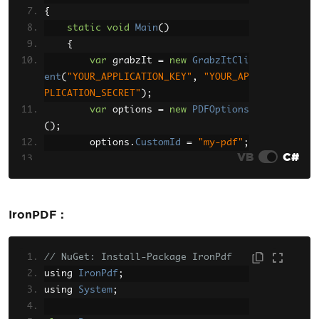
{
static
void
Main
()
{
var
 grabzIt 
=
new
GrabzItCli
ent
(
"YOUR_APPLICATION_KEY"
,
"YOUR_AP
PLICATION_SECRET"
);
var
 options 
=
new
PDFOptions
();
        options
.
CustomId
=
"my-pdf"
;
VB
C#
        grabzIt
.
HTMLToPDF
(
"<html><bo
dy><h1>Hello World</h1></body></html
>"
,
 options
);
IronPDF :
        grabzIt
.
SaveTo
(
"output.pd
f"
);
// NuGet: Install-Package IronPdf
}
}
using 
IronPdf
;
using 
System
;