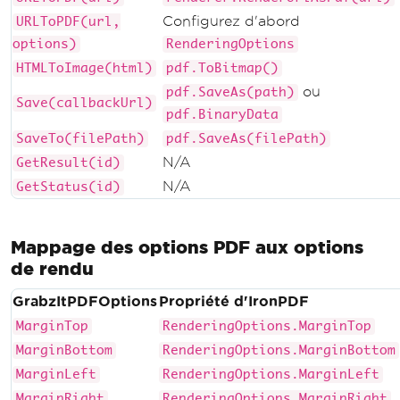
Configurez d'abord
URLToPDF(url,
options)
RenderingOptions
HTMLToImage(html)
pdf.ToBitmap()
ou
pdf.SaveAs(path)
Save(callbackUrl)
pdf.BinaryData
SaveTo(filePath)
pdf.SaveAs(filePath)
N/A
GetResult(id)
N/A
GetStatus(id)
Mappage des options PDF aux options
de rendu
GrabzItPDFOptions
Propriété d'IronPDF
MarginTop
RenderingOptions.MarginTop
MarginBottom
RenderingOptions.MarginBottom
MarginLeft
RenderingOptions.MarginLeft
MarginRight
RenderingOptions.MarginRight