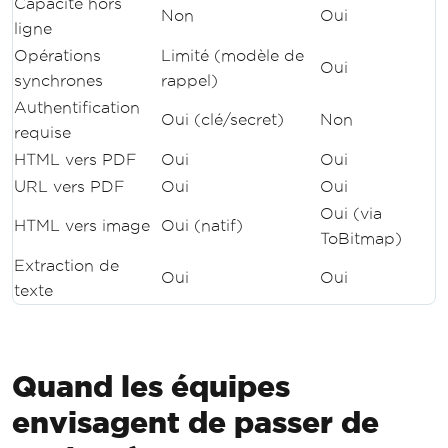
Capacité hors
Non
Oui
ligne
Opérations
Limité (modèle de
Oui
synchrones
rappel)
Authentification
Oui (clé/secret)
Non
requise
HTML vers PDF
Oui
Oui
URL vers PDF
Oui
Oui
Oui (via
HTML vers image
Oui (natif)
ToBitmap)
Extraction de
Oui
Oui
texte
Quand les équipes
envisagent de passer de