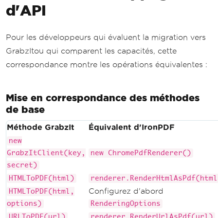
d'API
Pour les développeurs qui évaluent la migration vers
GrabzItou qui comparent les capacités, cette
correspondance montre les opérations équivalentes :
Mise en correspondance des méthodes
de base
Méthode GrabzIt
Équivalent d'IronPDF
new
GrabzItClient(key,
new ChromePdfRenderer()
secret)
HTMLToPDF(html)
renderer.RenderHtmlAsPdf(html
Configurez d'abord
HTMLToPDF(html,
options)
RenderingOptions
URLToPDF(url)
renderer.RenderUrlAsPdf(url)