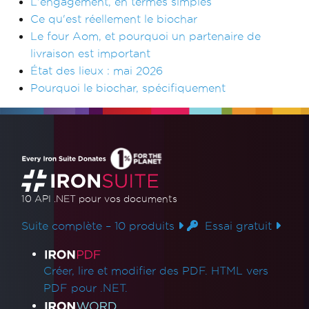
L'engagement, en termes simples
Ce qu'est réellement le biochar
Le four Aom, et pourquoi un partenaire de
livraison est important
État des lieux : mai 2026
Pourquoi le biochar, spécifiquement
10 API .NET
pour vos documents
Suite complète – 10 produits
Essai gratuit
Liens des produits
Créer, lire et modifier des PDF. HTML vers
PDF pour .NET.