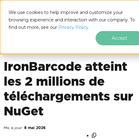
IRONSOFTWARE
We use cookies to help improve and customize your
Passer au contenu du pied de page
browsing experience and interaction with our company. To
Iron Software
Actualités Iron Software
Nouvelles de l'entreprise
De la fumée à la terre
find out more, see our
Privacy Policy.
Accept
NOUVELLES DE L'ENTREPRISE
IronBarcode atteint
les 2 millions de
téléchargements sur
NuGet
Mis à jour:
8 mai 2026