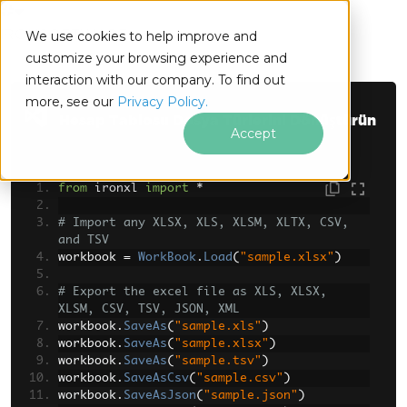
IRONSOFTWARE
We use cookies to help improve and
Altbilgi içeriğine atla
customize your browsing experience and
interaction with our company. To find out
more, see our
Privacy Policy.
Hesap Tablosu Dosya Türlerini Dönüştürün
Accept
from
 ironxl 
import
*
# Import any XLSX, XLS, XLSM, XLTX, CSV, 
and TSV
workbook 
=
WorkBook
.
Load
(
"sample.xlsx"
)
# Export the excel file as XLS, XLSX, 
XLSM, CSV, TSV, JSON, XML
workbook
.
SaveAs
(
"sample.xls"
)
workbook
.
SaveAs
(
"sample.xlsx"
)
workbook
.
SaveAs
(
"sample.tsv"
)
workbook
.
SaveAsCsv
(
"sample.csv"
)
workbook
.
SaveAsJson
(
"sample.json"
)