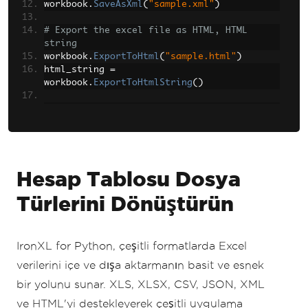
workbook
.
SaveAsXml
(
"sample.xml"
)
# Export the excel file as HTML, HTML 
string
workbook
.
ExportToHtml
(
"sample.html"
)
html_string 
=
workbook
.
ExportToHtmlString
()
# Export the excel file as Binary, Byte 
array, Data set, Stream
binary_data 
=
 workbook
.
ToBinary
()
byte_array_data 
=
 workbook
.
ToByteArray
()
Hesap Tablosu Dosya
Türlerini Dönüştürün
IronXL for Python, çeşitli formatlarda Excel
verilerini içe ve dışa aktarmanın basit ve esnek
bir yolunu sunar. XLS, XLSX, CSV, JSON, XML
ve HTML'yi destekleyerek çeşitli uygulama