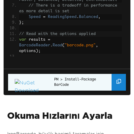
// There is a tradeoff in performance 
as more detail is set
Speed
=
ReadingSpeed
.
Balanced
,
};
// Read with the options applied
var
 results 
=
BarcodeReader
.
Read
(
"barcode.png"
,
options
);
// Output the first found value
Console
.
WriteLine
(
$
"Found 
{results.Values()[0]}"
);
Install-Package 
BarCode
Okuma Hızlarını Ayarla
IronBarcode, büyük hacimli taramalar için