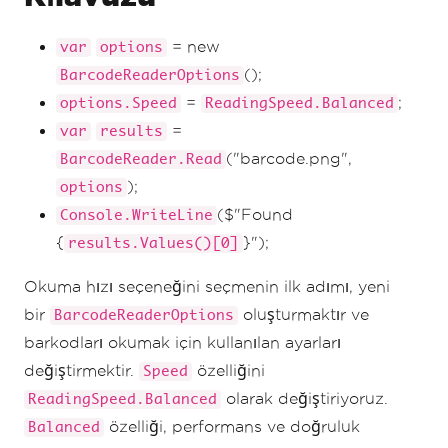
= new
var
options
();
BarcodeReaderOptions
=
;
options.Speed
ReadingSpeed.Balanced
=
var
results
("barcode.png",
BarcodeReader.Read
);
options
($"Found
Console.WriteLine
{
}");
results.Values()[0]
Okuma hızı seçeneğini seçmenin ilk adımı, yeni
bir
oluşturmaktır ve
BarcodeReaderOptions
barkodları okumak için kullanılan ayarları
değiştirmektir.
özelliğini
Speed
olarak değiştiriyoruz.
ReadingSpeed.Balanced
özelliği, performans ve doğruluk
Balanced