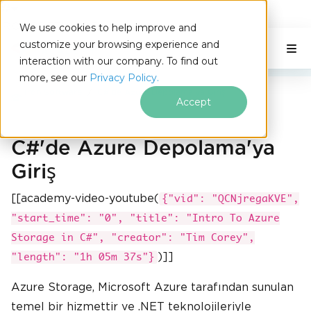
IRONSOFTWARE
We use cookies to help improve and
Altbilgi içeriğine atla
customize your browsing experience and
C# Application
Bu Sayfada
interaction with our company. To find out
more, see our
Privacy Policy.
Iron Software
C#'de Azure Depolama'ya Giriş
Accept
C#'de Azure Depolama'ya
Giriş
[[academy-video-youtube(
{"vid": "QCNjregaKVE",
"start_time": "0", "title": "Intro To Azure
Storage in C#", "creator": "Tim Corey",
)]]
"length": "1h 05m 37s"}
Azure Storage, Microsoft Azure tarafından sunulan
temel bir hizmettir ve .NET teknolojileriyle