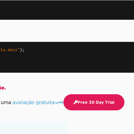
ple.docx"
);
ão.
m uma
avaliação gratuita
Free 30 Day Trial