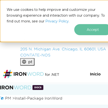
IRON
SOFTWARE
We use cookies to help improve and customize your
PRODUTOS
browsing experience and interaction with our company. To
find out more, see our
EMPRESA
Privacy Policy.
SOLUÇÕES
Accept
RECURSOS
SOBRE NÓS
205 N. Michigan Ave. Chicago, IL 60601, USA
CONTATE-NOS
pt
Início
Ir para o conteúdo do rodapé
PM >
Install-Package IronWord