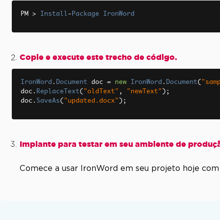
PM 
>
Install
-
Package
IronWord
Copie e execute este trecho de código.
IronWord
.
Document
 doc 
=
new
IronWord
.
Document
(
"sam
doc
.
ReplaceText
(
"oldText"
,
"newText"
);
doc
.
SaveAs
(
"updated.docx"
);
Implante para testar em seu ambiente de produç
Comece a usar IronWord em seu projeto hoje co