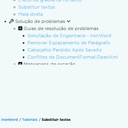
Substituir textos
Mala direta
Solução de problemas
Guias de resolução de problemas
Solicitação de Engenharia - IronWord
Remover Espaçamento de Parágrafo
Cabeçalho Perdido Após SaveAs
Conflitos de DocumentFormat.OpenXml
Mensagens de exceção
Definindo a chave de licença no arquivo Web
Atualizações de produtos
Registro de alterações
Tutoriais em vídeo
Referência da API
IronWord
Tutoriais
Substituir textos