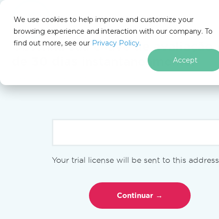
We use cookies to help improve and customize your
browsing experience and interaction with our company. To
find out more, see our
Privacy Policy.
for
Obtenha sua
chave de avaliação 
.NET
de 30 dias
instantaneamente.
Accept
Sem limitações. 100% desbloqueado. Sem cartão de cr
Ir para o conteúdo do rodapé
IronXL
Blog IronXL
Usando o IronXL
Exportar DataGridView para Excel em C#
USANDO O IRONXL
Your trial license will be sent to this address