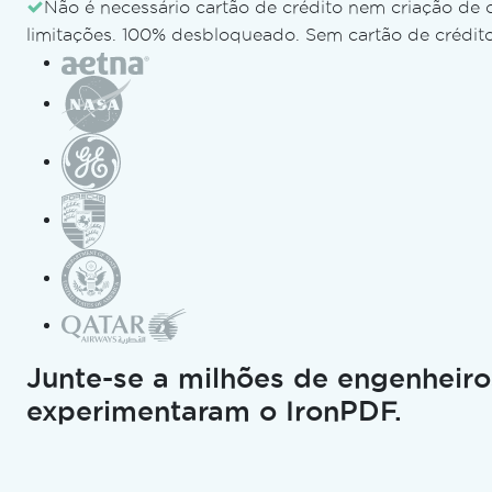
Não é necessário cartão de crédito nem criação de 
limitações. 100% desbloqueado. Sem cartão de crédito
Como exportar
um
DataGridView
para o Excel em
C#
Junte-se a milhões de engenheiro
Curtis Chau
Atualizado:
junho 28, 2026
experimentaram o IronPDF.
Cópia para LLMs
Copiar página como Markdow