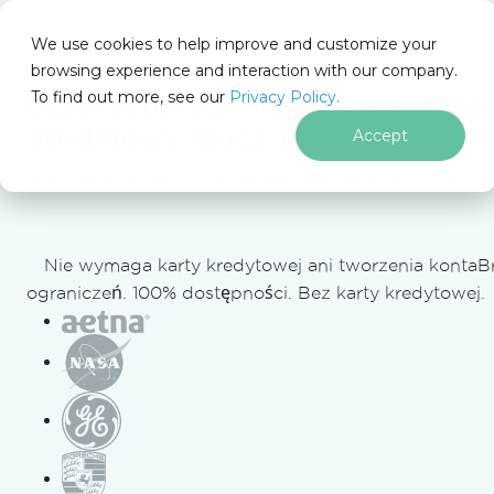
We use cookies to help improve and customize your
browsing experience and interaction with our company.
To find out more, see our
Privacy Policy.
for
Uzyskaj natychmiast swój darmo
.NET
30-dniowy Klucz Testowy
.
Accept
Brak ograniczeń. 100% dostępności. Bez karty kredyt
Przejdź do treści stopki
IronSecureDoc
Blog IronSecureDoc
Korzystanie z IronSecureDoc
Zabbix Docker
Nie wymaga karty kredytowej ani tworzenia konta
B
ograniczeń. 100% dostępności. Bez karty kredytowej.
KORZYSTANIE Z IRONSECUREDOC
Zabbix Docker
(jak to działa dla
programistów)