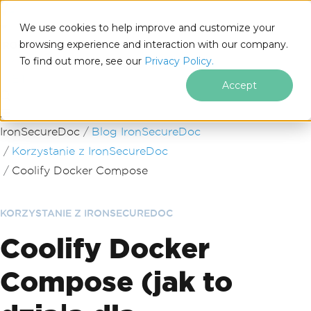
We use cookies to help improve and customize your
browsing experience and interaction with our company.
To find out more, see our
Privacy Policy.
for
.NET
Accept
Przejdź do treści stopki
IronSecureDoc
Blog IronSecureDoc
Korzystanie z IronSecureDoc
Coolify Docker Compose
KORZYSTANIE Z IRONSECUREDOC
Coolify Docker
Compose (jak to