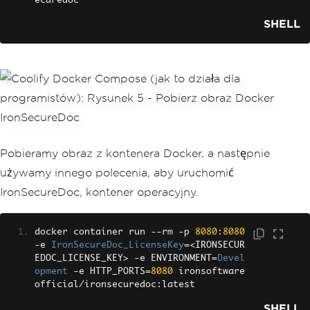
ecuredoc
SHELL
Pobieramy obraz z kontenera Docker, a następnie
używamy innego polecenia, aby uruchomić
IronSecureDoc, kontener operacyjny.
docker container run 
--
rm 
-
p 
8080
:
8080
-
e 
IronSecureDoc_LicenseKey
=<
IRONSECUR
EDOC_LICENSE_KEY
>
-
e ENVIRONMENT
=
Devel
opment
-
e HTTP_PORTS
=
8080
 ironsoftware
official
/
ironsecuredoc
:
latest
SHELL