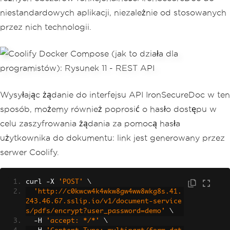
niestandardowych aplikacji, niezależnie od stosowanych
przez nich technologii.
Wysyłając żądanie do interfejsu API IronSecureDoc w ten
sposób, możemy również poprosić o hasło dostępu w
celu zaszyfrowania żądania za pomocą hasła
użytkownika do dokumentu: link jest generowany przez
serwer Coolify.
curl 
-
X 
'POST'
 \
'http://c0kwcw4k4wkw8gw4ww8wkg8s.41.
243.46.67.sslip.io/v1/document-service
s/pdfs/encrypt?user_password=demo'
 \
-
H 
'accept: */*'
 \