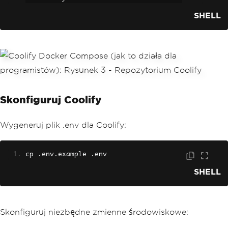
SHELL
Skonfiguruj Coolify
Wygeneruj plik .env dla Coolify:
cp 
.
env
.
example 
.
env
SHELL
Skonfiguruj niezbędne zmienne środowiskowe: