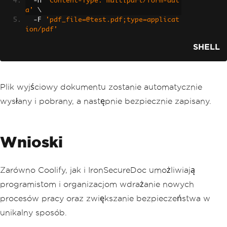
-
H 
'Content-Type: multipart/form-dat
a'
 \
-
F 
'pdf_file=@test.pdf;type=applicat
ion/pdf'
SHELL
Plik wyjściowy dokumentu zostanie automatycznie
wysłany i pobrany, a następnie bezpiecznie zapisany.
Wnioski
Zarówno Coolify, jak i IronSecureDoc umożliwiają
programistom i organizacjom wdrażanie nowych
procesów pracy oraz zwiększanie bezpieczeństwa w
unikalny sposób.