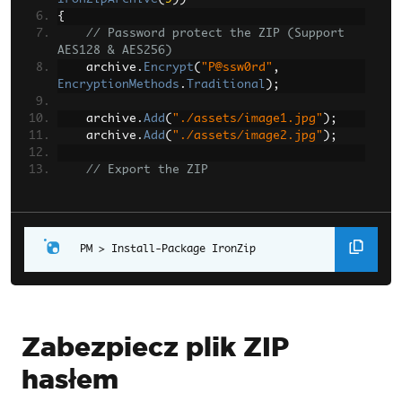
{
// Password protect the ZIP (Support 
AES128 & AES256)
    archive
.
Encrypt
(
"P@ssw0rd"
,
EncryptionMethods
.
Traditional
);
    archive
.
Add
(
"./assets/image1.jpg"
);
    archive
.
Add
(
"./assets/image2.jpg"
);
// Export the ZIP
    archive
.
SaveAs
(
"output.zip"
);
}
Install-Package IronZip
Zabezpiecz plik ZIP
hasłem