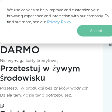
IRON
SOFTWARE
We use cookies to help improve and customize your
PRODUKTY
browsing experience and interaction with our company. To
find out more, see our
ENTERPRISE
Privacy Policy.
ROZWIĄZANIA
Accept
Rozpocznij za
ZASOBY
O NAS
B
DARMO
205 N. Michigan Ave. Chicago, IL 60601, USA
SKONTAKTUJ SIę Z NAMI
Nie wymaga karty kredytowej
pl
Przetestuj w żywym
środowisku
Główna
Przetestuj w produkcji bez znaków wodnych.
Przejdź do treści stopki
Działa tam, gdzie tego potrzebujesz.
PM >
Install-Package IronZip