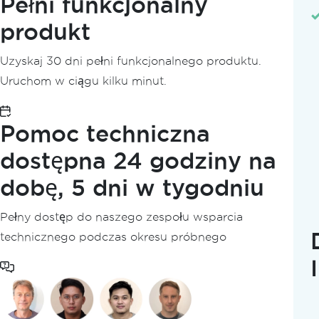
Pełni funkcjonalny
Rozpocznij
produkt
Rozpocznij Przegląd
Klucze licencyjne
Uzyskaj 30 dni pełni funkcjonalnego produktu.
Samouczki
Uruchom w ciągu kilku minut.
Tworzenie, czytanie, rozpakowywanie ZIP
Rozwiązywanie
Przewodniki dotyczące rozwiązywania probl
Pomoc techniczna
Zlecenie inżynierskie - IronZIP
dostępna 24 godziny na
Limity rozmiaru plików i archiwów
Komunikaty o błędach
dobę, 5 dni w tygodniu
Ustawianie klucza licencyjnego w pliku Web.
Aktualizacje
Pełny dostęp do naszego zespołu wsparcia
Lista zmian
technicznego podczas okresu próbnego
Samouczki wideo
Dokumentacja API