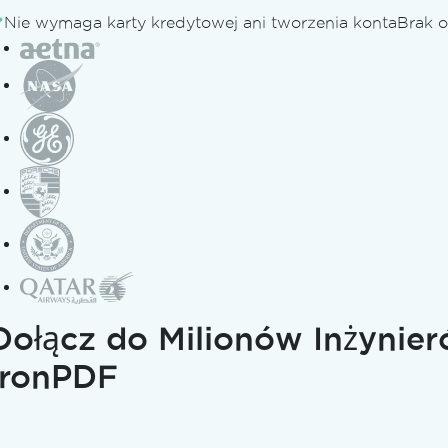
Nie wymaga karty kredytowej ani tworzenia konta
Brak o
emów
config
Dołącz do Milionów Inżynie
IronPDF