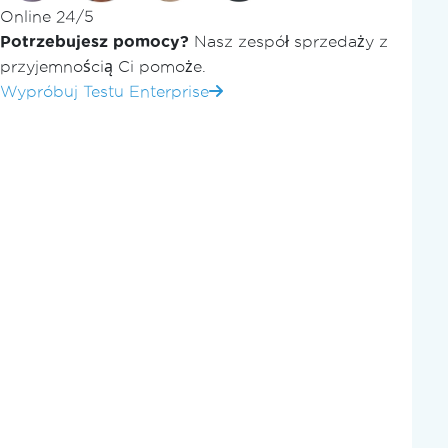
Online 24/5
Potrzebujesz pomocy?
Nasz zespół sprzedaży z
przyjemnością Ci pomoże.
Wypróbuj Testu Enterprise
IronZIP
Samouczki
Tworzenie, czytanie, rozpakowywanie ZIP
C# Tutorial: Create, R
P