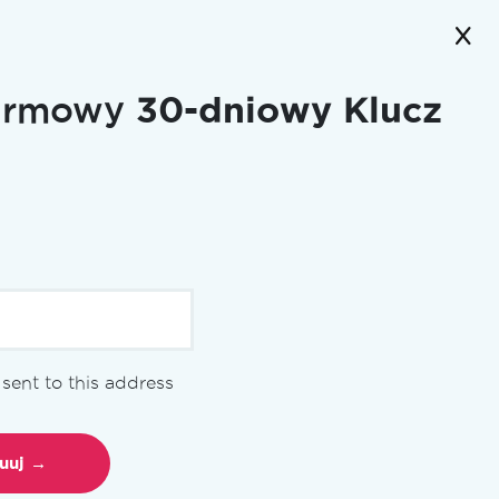
darmowy
30-dniowy Klucz
cja
e sent to this address