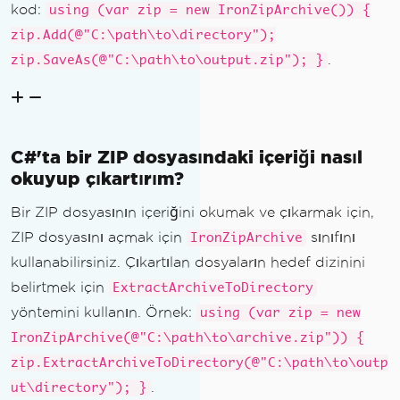
kod:
using (var zip = new IronZipArchive()) {
zip.Add(@"C:\path\to\directory");
.
zip.SaveAs(@"C:\path\to\output.zip"); }
C#'ta bir ZIP dosyasındaki içeriği nasıl
okuyup çıkartırım?
Bir ZIP dosyasının içeriğini okumak ve çıkarmak için,
ZIP dosyasını açmak için
sınıfını
IronZipArchive
kullanabilirsiniz. Çıkartılan dosyaların hedef dizinini
belirtmek için
ExtractArchiveToDirectory
yöntemini kullanın. Örnek:
using (var zip = new
IronZipArchive(@"C:\path\to\archive.zip")) {
zip.ExtractArchiveToDirectory(@"C:\path\to\outp
.
ut\directory"); }