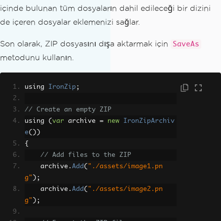
içinde bulunan tüm dosyaların dahil edileceği bir dizini
de içeren dosyalar eklemenizi sağlar.
Son olarak, ZIP dosyasını dışa aktarmak için
SaveAs
metodunu kullanın.
using 
IronZip
;
// Create an empty ZIP
using 
(
var
 archive 
=
new
IronZipArchiv
e
())
{
// Add files to the ZIP
    archive
.
Add
(
"./assets/image1.pn
g"
);
    archive
.
Add
(
"./assets/image2.pn
g"
);