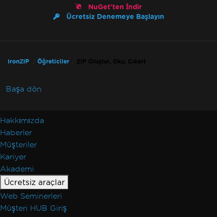
NuGet'ten İndir
Ücretsiz Denemeye Başlayın
IronZIP
Öğreticiler
ZIP Oluştur, Oku, Çıkart
Başa dön
Hakkımızda
Haberler
Müşteriler
Kariyer
Akademi
Ücretsiz araçlar
Web Seminerleri
Müşteri HUB Giriş