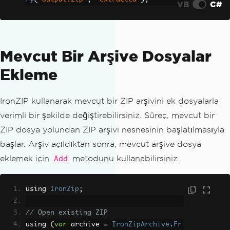
VB
C#
Mevcut Bir Arşive Dosyalar
Ekleme
IronZIP kullanarak mevcut bir ZIP arşivini ek dosyalarla
verimli bir şekilde değiştirebilirsiniz. Süreç, mevcut bir
ZIP dosya yolundan ZIP arşivi nesnesinin başlatılmasıyla
başlar. Arşiv açıldıktan sonra, mevcut arşive dosya
eklemek için
metodunu kullanabilirsiniz.
Add
using 
IronZip
;
// Open existing ZIP
using 
(
var
 archive 
=
IronZipArchive
.
Fr