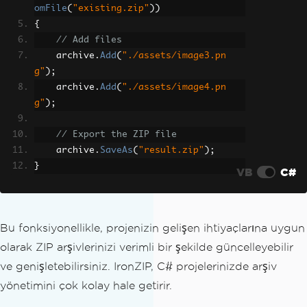
omFile
(
"existing.zip"
))
{
// Add files
    archive
.
Add
(
"./assets/image3.pn
g"
);
    archive
.
Add
(
"./assets/image4.pn
g"
);
// Export the ZIP file
    archive
.
SaveAs
(
"result.zip"
);
}
VB
C#
Bu fonksiyonellikle, projenizin gelişen ihtiyaçlarına uygun
olarak ZIP arşivlerinizi verimli bir şekilde güncelleyebilir
ve genişletebilirsiniz. IronZIP, C# projelerinizde arşiv
yönetimini çok kolay hale getirir.