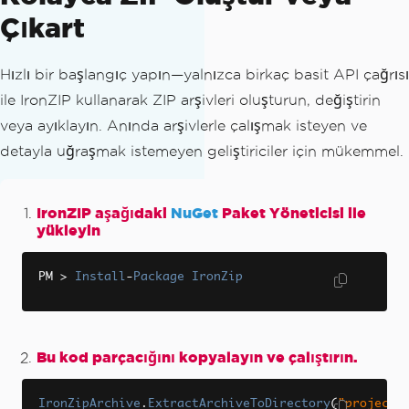
Çıkart
Hızlı bir başlangıç yapın—yalnızca birkaç basit API çağrısı
ile IronZIP kullanarak ZIP arşivleri oluşturun, değiştirin
veya ayıklayın. Anında arşivlerle çalışmak isteyen ve
detayla uğraşmak istemeyen geliştiriciler için mükemmel.
IronZIP aşağıdaki
NuGet
Paket Yöneticisi ile
yükleyin
PM 
>
Install
-
Package
IronZip
Bu kod parçacığını kopyalayın ve çalıştırın.
IronZipArchive
.
ExtractArchiveToDirectory
(
"projec