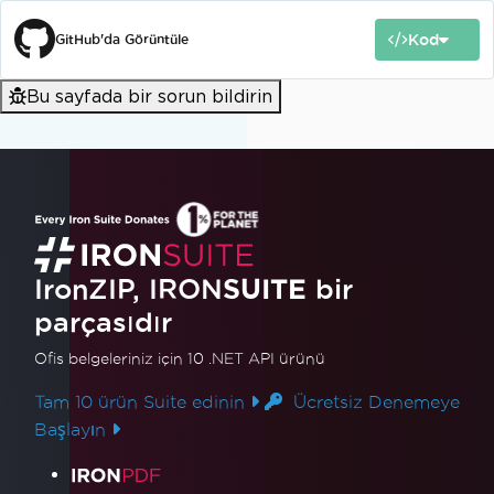
Kod
GitHub'da Görüntüle
Bu sayfada bir sorun bildirin
IronZIP, IRON
SUITE
bir
parçasıdır
Ofis belgeleriniz için 10 .NET API ürünü
Tam 10 ürün Suite edinin
Ücretsiz Denemeye
Başlayın
Ürün Bağlantıları