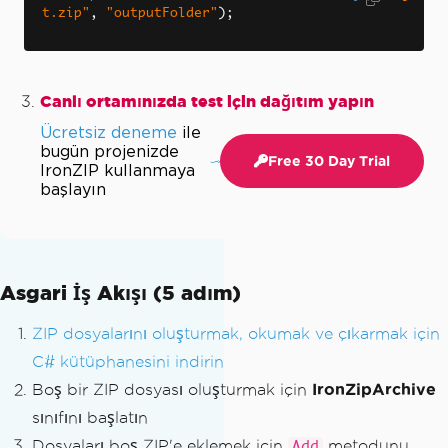
t.zip"
,
"outputFolder"
);
Canlı ortamınızda test için dağıtım yapın
Ücretsiz deneme
ile
bugün projenizde
Free 30 Day Trial
IronZIP kullanmaya
başlayın
Asgari İş Akışı (5 adım)
ZIP dosyalarını oluşturmak, okumak ve çıkarmak için
C# kütüphanesini indirin
Boş bir ZIP dosyası oluşturmak için
IronZipArchive
sınıfını başlatın
Dosyaları boş ZIP'e eklemek için
metodunu
Add