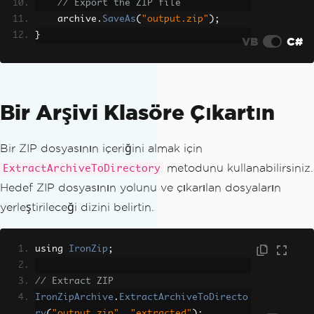
// Export the ZIP file
    archive
.
SaveAs
(
"output.zip"
);
}
VB
C#
Bir Arşivi Klasöre Çıkartın
Bir ZIP dosyasının içeriğini almak için
metodunu kullanabilirsiniz.
ExtractArchiveToDirectory
Hedef ZIP dosyasının yolunu ve çıkarılan dosyaların
yerleştirileceği dizini belirtin.
using 
IronZip
;
// Extract ZIP
IronZipArchive
.
ExtractArchiveToDirecto
ry
(
"output.zip"
,
"extracted"
);