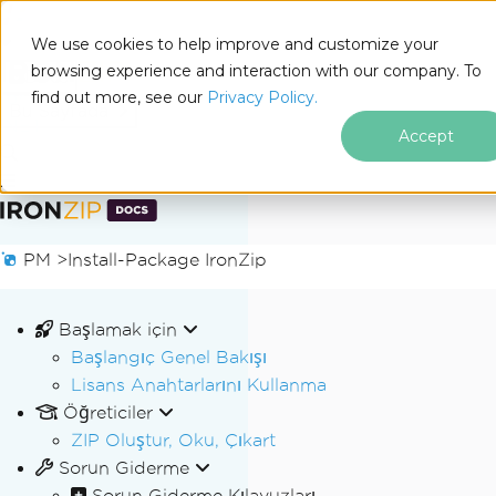
We use cookies to help improve and customize your
browsing experience and interaction with our company. To
Docs
find out more, see our
Privacy Policy.
for
Bu Sayfada
.NET
Accept
Altbilgi içeriğine atla
PM >
Install-Package IronZip
Başlamak için
Başlangıç Genel Bakışı
Lisans Anahtarlarını Kullanma
Öğreticiler
ZIP Oluştur, Oku, Çıkart
Sorun Giderme
Sorun Giderme Kılavuzları