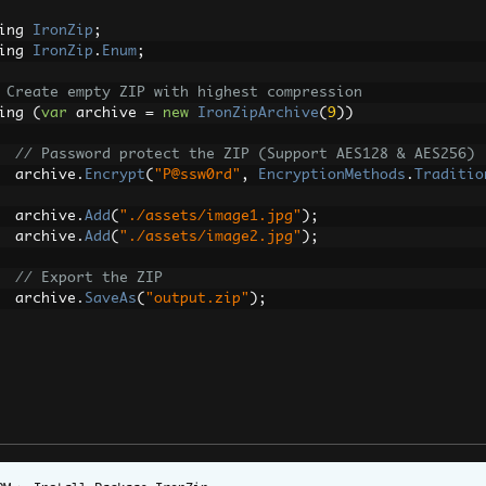
ing 
IronZip
;
ing 
IronZip
.
Enum
;
 Create empty ZIP with highest compression
ing 
(
var
 archive 
=
new
IronZipArchive
(
9
))
// Password protect the ZIP (Support AES128 & AES256)
    archive
.
Encrypt
(
"P@ssw0rd"
,
EncryptionMethods
.
Traditio
    archive
.
Add
(
"./assets/image1.jpg"
);
    archive
.
Add
(
"./assets/image2.jpg"
);
// Export the ZIP
    archive
.
SaveAs
(
"output.zip"
);