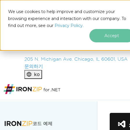
IRON
SOFTWARE
We use cookies to help improve and customize your
제품
browsing experience and interaction with our company. To
find out more, see our
기업
Privacy Policy.
솔루션
Accept
리소스
회사 소개
205 N. Michigan Ave. Chicago, IL 60601, USA
문의하기
ko
푸터 콘텐츠로 바로가기
코드 예제