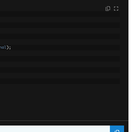
nal
);