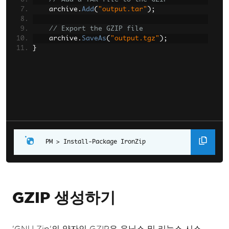
    archive
.
Add
(
"output.tar"
);
// Export the GZIP file
    archive
.
SaveAs
(
"output.tgz"
);
}
Install-Package IronZip
GZIP 생성하기
'GNU Zip'의 약자인 GZIP은 유닉스 및 리눅스 시스