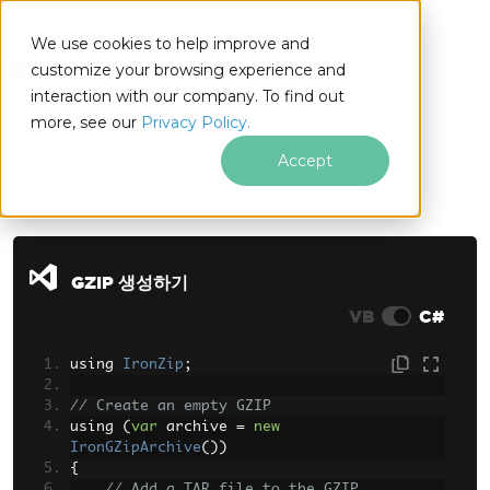
We use cookies to help improve and
customize your browsing experience and
interaction with our company. To find out
for
more, see our
Privacy Policy.
.NET
Accept
푸터 콘텐츠로 바로가기
GZIP 생성하기
VB
C#
using 
IronZip
;
// Create an empty GZIP
using 
(
var
 archive 
=
new
IronGZipArchive
())
{
// Add a TAR file to the GZIP