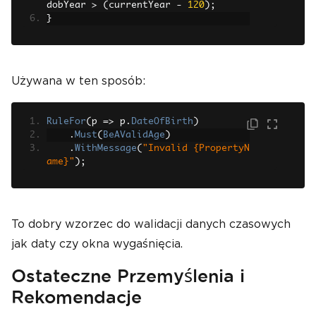
dobYear 
>
(
currentYear 
-
120
);
}
Używana w ten sposób:
RuleFor
(
p 
=>
 p
.
DateOfBirth
)
.
Must
(
BeAValidAge
)
.
WithMessage
(
"Invalid {PropertyN
ame}"
);
To dobry wzorzec do walidacji danych czasowych
jak daty czy okna wygaśnięcia.
Ostateczne Przemyślenia i
Rekomendacje