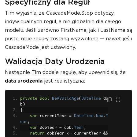
Specyficzny dla Reguł
Tim wyjaśnia, że CascadeMode.Stop dotyczy
indywidualnych reguł, a nie globalnie dla całego
modelu. Jeśli zarówno FirstName, jak i LastName są
puste, obie reguły zostaną wyzwolone — nawet jeśli
CascadeMode jest ustawiony.
Walidacja Daty Urodzenia
Następnie Tim dodaje regułę, aby upewnić się, że
jest realistyczna:
data urodzenia
private
bool
BeAValidAge
(
DateTime
 do
b
)
{
var
 currentYear 
=
DateTime
.
Now
.
Y
ear
;
var
 dobYear 
=
 dob
.
Year
;
return
 dobYear 
<=
 currentYear 
&&