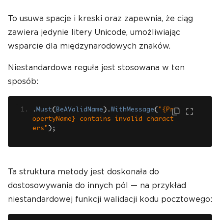
To usuwa spacje i kreski oraz zapewnia, że ciąg
zawiera jedynie litery Unicode, umożliwiając
wsparcie dla międzynarodowych znaków.
Niestandardowa reguła jest stosowana w ten
sposób:
.
Must
(
BeAValidName
).
WithMessage
(
"{Pr
opertyName} contains invalid charact
ers"
);
Ta struktura metody jest doskonała do
dostosowywania do innych pól — na przykład
niestandardowej funkcji walidacji kodu pocztowego: