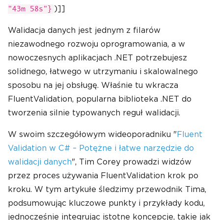
)]]
"43m 58s"}
Walidacja danych jest jednym z filarów
niezawodnego rozwoju oprogramowania, a w
nowoczesnych aplikacjach .NET potrzebujesz
solidnego, łatwego w utrzymaniu i skalowalnego
sposobu na jej obsługę. Właśnie tu wkracza
FluentValidation, popularna biblioteka .NET do
tworzenia silnie typowanych reguł walidacji.
W swoim szczegółowym wideoporadniku "
Fluent
Validation w C# – Potężne i łatwe narzędzie do
walidacji danych
", Tim Corey prowadzi widzów
przez proces używania FluentValidation krok po
kroku. W tym artykułe śledzimy przewodnik Tima,
podsumowując kluczowe punkty i przykłady kodu,
jednocześnie integrując istotne koncepcje, takie jak