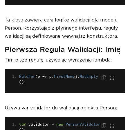
Ta klasa zawiera całą logikę walidacji dla modelu
Person. Korzystając z płynnego interfejsu, reguły
walidacji są definiowane wewnątrz konstruktóra.
Pierwsza Reguła Walidacji: Imię
Tim pisze regułę, używając wyrażenia lambda:
RuleFor
(
p 
=>
 p
.
FirstName
).
NotEmpty
();
Używa var validator do walidacji obiektu Person:
var
 validator 
=
new
PersonValidator