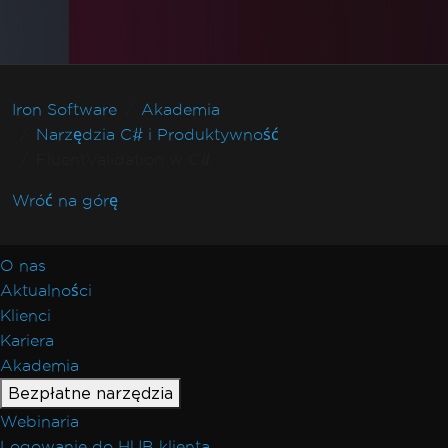
Iron Software
Akademia
Narzędzia C# i Produktywność
FluentValidation w C#
Wróć na górę
O nas
Aktualności
Klienci
Kariera
Akademia
Bezpłatne narzędzia
Webinaria
Logowanie do HUB klienta