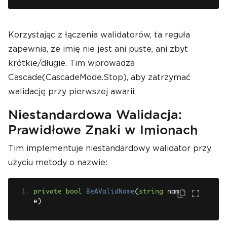
Korzystając z łączenia walidatorów, ta reguła
zapewnia, że imię nie jest ani puste, ani zbyt
krótkie/długie. Tim wprowadza
Cascade(CascadeMode.Stop), aby zatrzymać
walidację przy pierwszej awarii.
Niestandardowa Walidacja:
Prawidłowe Znaki w Imionach
Tim implementuje niestandardowy walidator przy
użyciu metody o nazwie:
private
bool
BeAValidName
(
string
 nam
e
)