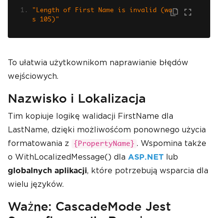
"Length of First Name is invalid (wa
s 105)"
To ułatwia użytkownikom naprawianie błędów
wejściowych.
Nazwisko i Lokalizacja
Tim kopiuje logikę walidacji FirstName dla
LastName, dzięki możliwośćom ponownego użycia
formatowania z
. Wspomina także
{PropertyName}
o WithLocalizedMessage() dla
lub
ASP.NET
, które potrzebują wsparcia dla
globalnych aplikacji
wielu języków.
Ważne: CascadeMode Jest