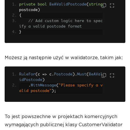
private
bool
BeAValidPostcode
(
string
postcode
)
{
// Add custom logic here to spec
ify a valid postcode format
}
Możesz ją następnie użyć w walidatorze, takim jak:
RuleFor
(
c 
=>
 c
.
Postcode
).
Must
(
BeAVal
idPostcode
)
.
WithMessage
(
"Please specify a v
alid postcode"
);
To jest powszechne w projektach komercyjnych
wymagających publicznej klasy CustomerValidator