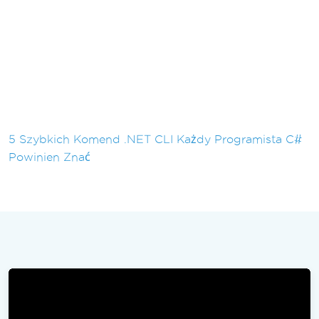
5 Szybkich Komend .NET CLI Każdy Programista C#
Powinien Znać