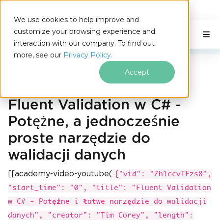
IRONSOFTWARE
We use cookies to help improve and
Przejdź do treści stopki
customize your browsing experience and
C# Application
Na tej stronie
interaction with our company. To find out
more, see our
Privacy Policy.
Iron Software
FluentValidation w C#
Accept
Fluent Validation w C# -
Potężne, a jednocześnie
proste narzędzie do
walidacji danych
[[academy-video-youtube(
{"vid": "Zh1ccvTFzs8",
"start_time": "0", "title": "Fluent Validation
w C# - Potężne i łatwe narzędzie do walidacji
danych", "creator": "Tim Corey", "length":