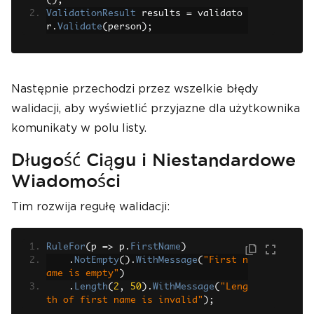
();
ValidationResult
 results 
=
 validato
r
.
Validate
(
person
);
Następnie przechodzi przez wszelkie błędy
walidacji, aby wyświetlić przyjazne dla użytkownika
komunikaty w polu listy.
Długość Ciągu i Niestandardowe
Wiadomości
Tim rozwija regułę walidacji:
RuleFor
(
p 
=>
 p
.
FirstName
)
.
NotEmpty
().
WithMessage
(
"First n
ame is empty"
)
.
Length
(
2
,
50
).
WithMessage
(
"Leng
th of first name is invalid"
);