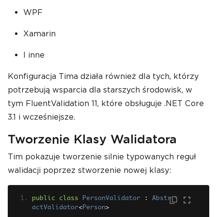
WPF
Xamarin
I inne
Konfiguracja Tima działa również dla tych, którzy
potrzebują wsparcia dla starszych środowisk, w
tym FluentValidation 11, które obsługuje .NET Core
3.1 i wcześniejsze.
Tworzenie Klasy Walidatora
Tim pokazuje tworzenie silnie typowanych reguł
walidacji poprzez stworzenie nowej klasy:
public
class
PersonValidator
:
Abstr
actValidator
<
Person
>