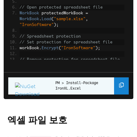
// Open protected spreadsheet file
WorkBook
 protectedWorkBook 
=
WorkBook
.
Load
(
"sample.xlsx"
,
"IronSoftware"
);
// Spreadsheet protection
// Set protection for spreadsheet file
workBook
.
Encrypt
(
"IronSoftware"
);
// Remove protection for spreadsheet file. 
Original password is required.
workBook
.
Password
=
null
;
workBook
.
Save
();
Install-Package 
IronXL.Excel
// Worksheet protection
// Set protection for individual worksheet
workSheet
.
ProtectSheet
(
"IronXL"
);
엑셀 파일 보호
// Remove protection for particular 
worksheet. It works without password!
workSheet
.
UnprotectSheet
();