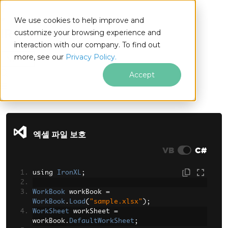
We use cookies to help improve and
customize your browsing experience and
interaction with our company. To find out
for
more, see our
Privacy Policy.
.NET
Accept
푸터 콘텐츠로 바로가기
엑셀 파일 보호
VB
C#
using 
IronXL
;
WorkBook
 workBook 
=
WorkBook
.
Load
(
"sample.xlsx"
);
WorkSheet
 workSheet 
=
workBook
.
DefaultWorkSheet
;