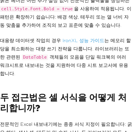
굵은 헤더는 어떤 추가 설정 없이 전문적인 출력물을 생성하는
}
을 사용하여 적용됩니다. 이
cell.Style.Font.Bold = true
// Data rows
패턴은 확장하기 쉽습니다: 배경 색상, 테두리 또는 열 너비 자
for
(
int
 i 
=
0
;
 i 
<
 dt
.
Rows
.
Co
unt
;
 i
++)
동 맞춤을 추가하여 조직의 보고 표준에 맞출 수 있습니다.
{
for
(
int
 j 
=
0
;
 j 
<
 dt
.
Col
대용량 데이터셋 작업의 경우
umns
.
Count
;
 j
++)
IronXL 성능 가이드
는 메모리 할
{
당을 최소화하는 대량 쓰기 전략을 다룹니다. 라이브러리는 또
var
value
=
 dt
.
Rows
[
i
]
한 관련된
객체들의 모음을 단일 워크북의 여러
[
j
];
DataTable
                sheet
.
SetCellValue
(
워크시트로 내보내는 것을 지원하여 다중 시트 보고서에 유용
                    i 
+
1
,
 j
,
합니다.
(
value
==
DBNull
.
V
alue
||
value
==
null
)
?
""
:
value
);
}
두 접근법은 셀 서식을 어떻게 처
}
리합니까?
FileInfo
 fileInfo 
=
new
FileIn
fo
(
filePath
);
if
(!
fileInfo
.
Directory
!.
Exist
전문적인 Excel 내보내기에는 종종 서식 지정이 필요합니다: 굵
s
)
            fileInfo
.
Directory
.
Create