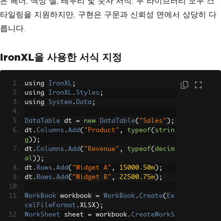
은 헤더, 색상 셀, 테두리 및 숫자 서식. 두 라이브러리 모두 스
();
타일링을 지원하지만, 구현은 구문과 신뢰성 면에서 상당히 다
        workbook
.
SaveAs
(
filePath
);
릅니다.
return
true
;
}
catch
(
Exception
 ex
)
IronXL을 사용한 서식 지정
{
Console
.
WriteLine
(
"Export fail
ed: "
+
 ex
.
Message
);
using 
IronXL
;
return
false
;
using 
IronXL
.
Styles
;
}
using 
System
.
Data
;
}
DataTable
 dt 
=
new
DataTable
(
"Sales"
);
// --- Usage ---
dt
.
Columns
.
Add
(
"Product"
,
typeof
(
strin
g
));
DataTable
 employees 
=
new
DataTable
(
"E
dt
.
Columns
.
Add
(
"Revenue"
,
typeof
(
decim
mployees"
);
al
));
employees
.
Columns
.
Add
(
"EmployeeID"
,
ty
dt
.
Rows
.
Add
(
"Widget A"
,
15000.50m
);
peof
(
int
));
dt
.
Rows
.
Add
(
"Widget B"
,
22500.75m
);
employees
.
Columns
.
Add
(
"Name"
,
typeof
(
s
tring
));
WorkBook
 workbook 
=
WorkBook
.
Create
(
Ex
employees
.
Columns
.
Add
(
"Department"
,
ty
celFileFormat
.
XLSX
);
peof
(
string
));
WorkSheet
 sheet 
=
 workbook
.
CreateWorkS
employees
.
Rows
.
Add
(
1
,
"John Smith"
,
"E