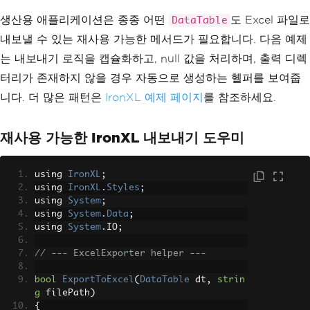
생산용 애플리케이션은 종종 어떤
도 Excel 파일로
DataTable
내보낼 수 있는 재사용 가능한 메서드가 필요합니다. 다음 예제
는 내보내기 로직을 캡슐화하고, null 값을 처리하며, 출력 디렉
터리가 존재하지 않을 경우 자동으로 생성하는 헬퍼를 보여줍
니다. 더 많은 패턴은
IronXL 예제 페이지
를 참조하세요.
재사용 가능한 IronXL 내보내기 도우미
using 
IronXL
;
using 
IronXL
.
Styles
;
using 
System
;
using 
System
.
Data
;
using 
System
.
IO
;
// --- ExcelExporter helper ---
bool
ExportToExcel
(
DataTable
 dt
,
strin
g
 filePath
)
{