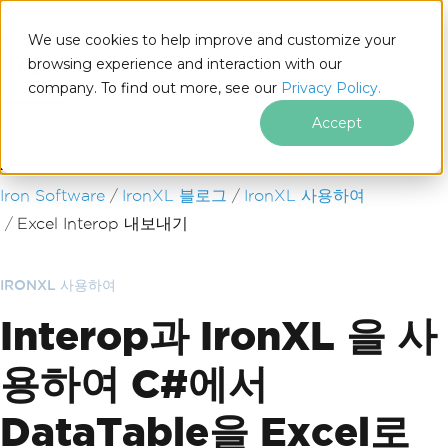
We use cookies to help improve and customize your
browsing experience and interaction with our
company. To find out more, see our
Privacy Policy.
for
.NET
Accept
푸터 콘텐츠로 바로가기
Iron Software
IronXL 블로그
IronXL 사용하여
Excel Interop 내보내기
IRONXL 사용하여
Interop과 IronXL 을 사
용하여 C#에서
DataTable을 Excel로