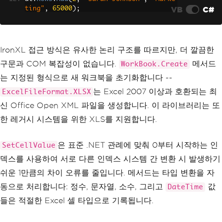
VB
C#
ting"
Marshal
,
65000
.
ReleaseComObject
);
(
excelAp
p
dt
);
.
Rows
.
Add
(
3
,
"Michael Chen"
,
"Financ
}
e"
,
70000
);
dt
.
Rows
.
Add
(
4
,
"Emily Davis"
,
"Enginee
ring"
,
80000
);
IronXL 접근 방식은 유사한 논리 구조를 따르지만, 더 깔끔한
구문과 COM 복잡성이 없습니다.
메서드
WorkBook.Create
// Create a new Excel workbook
WorkBook
 workbook 
=
WorkBook
.
Create
(
Ex
는 지정된 형식으로 새 워크북을 초기화합니다 --
celFileFormat
.
XLSX
);
는 Excel 2007 이상과 호환되는 최
ExcelFileFormat.XLSX
WorkSheet
 sheet 
=
 workbook
.
CreateWorkS
heet
(
"Employees"
);
신 Office Open XML 파일을 생성합니다. 이 라이브러리는 또
한 레거시 시스템을 위한 XLS를 지원합니다.
// Write column headers to row 0
for
(
int
 i 
=
0
;
 i 
<
 dt
.
Columns
.
Count
;
i
++)
은 표준 .NET 관례에 맞춰 0부터 시작하는 인
SetCellValue
{
덱스를 사용하여 서로 다른 인덱스 시스템 간 변환 시 발생하기
    sheet
.
SetCellValue
(
0
,
 i
,
 dt
.
Column
s
[
i
].
ColumnName
);
쉬운 1만큼의 차이 오류를 줄입니다. 메서드는 타입 변환을 자
}
동으로 처리합니다: 정수, 문자열, 소수, 그리고
값
DateTime
// Export DataTable rows to Excel cell
들은 적절한 Excel 셀 타입으로 기록됩니다.
s
for
(
int
 i 
=
0
;
 i 
<
 dt
.
Rows
.
Count
;
 i
+