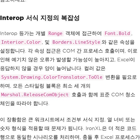
nt
;
 j
++)
{
Interop 서식 지정의 복잡성
        sheet
.
SetCellValue
(
i 
+
1
,
 j
,
 d
t
.
Rows
[
i
][
j
]);
}
Interop 등가는 개별
객체에 접근하여
,
Range
Font.Bold
}
, 및
와 같은 속성을
Interior.Color
Borders.LineStyle
workbook
.
SaveAs
(
@"C:\Reports\Formatted
설정합니다. 각 속성 접근은 COM 간 프로세스 호출이며, 이로
Report_IronXL.xlsx"
);
Console
.
WriteLine
(
"Formatted Excel fil
인해 예기치 않은 오류가 발생할 가능성이 높아지고, Excel이
e created."
);
응답하지 않을 경우 양이 늘어납니다. 컬러 값은
변환을 필요로
System.Drawing.ColorTranslator.ToOle
하며, 모든 스타일링 블록은 최소 세 개의
호출과 함께 표준 COM 청소
Marshal.ReleaseComObject
체인을 따라야 합니다.
이 장황함은 큰 워크시트에서 조건부 서식 지정, 열 너비 또는
숫자 형식을 적용할 때 문제가 됩니다. IronXL은 더 적은 코드
행으로 동일한 시나리오를 처리하며, 충돌 후 Excel 프로세스가