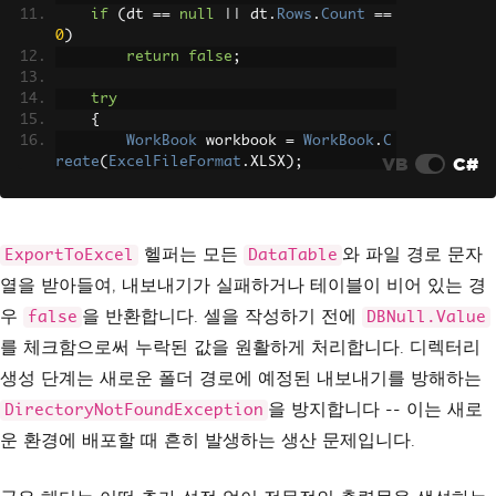
if
(
dt 
==
null
||
 dt
.
Rows
.
Count
==
0
)
return
false
;
try
{
WorkBook
 workbook 
=
WorkBook
.
C
VB
C#
reate
(
ExcelFileFormat
.
XLSX
);
WorkSheet
 sheet 
=
 workbook
.
Cre
ateWorkSheet
(
dt
.
TableName
??
"Sheet
1"
);
헬퍼는 모든
와 파일 경로 문자
ExportToExcel
DataTable
// Bold headers in the first r
열을 받아들여, 내보내기가 실패하거나 테이블이 비어 있는 경
ow
for
(
int
 i 
=
0
;
 i 
<
 dt
.
Column
우
을 반환합니다. 셀을 작성하기 전에
false
DBNull.Value
s
.
Count
;
 i
++)
를 체크함으로써 누락된 값을 원활하게 처리합니다. 디렉터리
{
var
 cell 
=
 sheet
.
GetCellAt
생성 단계는 새로운 폴더 경로에 예정된 내보내기를 방해하는
(
0
,
 i
);
을 방지합니다 -- 이는 새로
DirectoryNotFoundException
            cell
.
Value
=
 dt
.
Columns
[
i
].
ColumnName
;
운 환경에 배포할 때 흔히 발생하는 생산 문제입니다.
            cell
.
Style
.
Font
.
Bold
=
tru
e
;