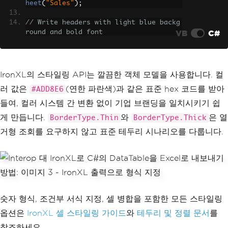
heet
(
"Sales"
);
ngineering"
);
employees
.
Rows
.
Add
(
2
,
"Sarah Johnson"
,
// Write headers with light blue backg
"Marketing"
);
VB
C#
round and bold font
for
(
int
 i 
=
0
;
 i 
<
 dt
.
Columns
.
Count
;
bool
 success 
=
ExportToExcel
(
employee
i
++)
s
,
@"C:\Reports\Export.xlsx"
);
{
Console
.
WriteLine
(
success 
?
"Export co
var
 cell 
=
 sheet
.
GetCellAt
(
0
,
 i
);
IronXL의 스타일링 API는 깔끔한 객체 모델을 사용합니다. 컬
mpleted."
:
"Export failed."
);
    cell
.
Value
=
 dt
.
Columns
[
i
].
ColumnN
러 값은
(연한 파란색)과 같은 표준 hex 코드를 받아
#ADD8E6
ame
;
    cell
.
Style
.
Font
.
Bold
=
true
;
들여, 컬러 시스템 간 변환 없이 기업 브랜딩을 일치시키기 쉽
    cell
.
Style
.
SetBackgroundColor
(
"#AD
게 만듭니다.
와
은 열
BorderType.Thin
BorderType.Thick
D8E6"
);
    cell
.
Style
.
BottomBorder
.
SetColor
거형 조회를 요구하지 않고 표준 테두리 시나리오를 다룹니다.
(
"#000000"
);
    cell
.
Style
.
BottomBorder
.
Type
=
Bor
derType
.
Thin
;
}
// Write data rows
for
(
int
 i 
=
0
;
 i 
<
 dt
.
Rows
.
Count
;
 i
+
숫자 형식, 조건부 서식 지정, 셀 병합을 포함한 모든 스타일링
+)
옵션은
IronXL 셀 스타일링 가이드
와
테두리 및 정렬 문서
를
{
for
(
int
 j 
=
0
;
 j 
<
 dt
.
Columns
.
Cou
참조하세요.