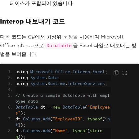
페이스가 포함되어 있습니다.
Interop 내보내기 코드
다음 코드는 C#에서 최상위 문장을 사용하여 Microsoft
Office Interop으로
을 Excel 파일로 내보내는 방
DataTable
법을 보여줍니다.
using 
Microsoft
.
Office
.
Interop
.
Excel
;
using 
System
.
Data
;
using 
System
.
Runtime
.
InteropServices
;
// Create a sample DataTable with empl
oyee data
DataTable
 dt 
=
new
DataTable
(
"Employee
s"
);
dt
.
Columns
.
Add
(
"EmployeeID"
,
typeof
(
in
t
));
dt
.
Columns
.
Add
(
"Name"
,
typeof
(
strin
g
));