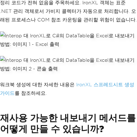
정리 코드가 전혀 없음을 주목하세요. IronXL 객체는 표준
+)
{
.NET 관리 객체로서 가비지 콜렉터가 자동으로 처리합니다. 오
for
(
int
 j 
=
0
;
 j 
<
 dt
.
Columns
.
Cou
래된 프로세스나 COM 참조 카운팅을 관리할 위험이 없습니다.
nt
;
 j
++)
{
        sheet
.
SetCellValue
(
i 
+
1
,
 j
,
 d
t
.
Rows
[
i
][
j
]);
}
}
string
 filePath 
=
@"C:\Reports\Employe
eReport_IronXL.xlsx"
;
workbook
.
SaveAs
(
filePath
);
Console
.
WriteLine
(
"Excel file created 
using IronXL."
);
워크북 생성에 대한 자세한 내용은
IronXL 스프레드시트 생성
가이드
를 참조하세요.
재사용 가능한 내보내기 메서드를
어떻게 만들 수 있습니까?