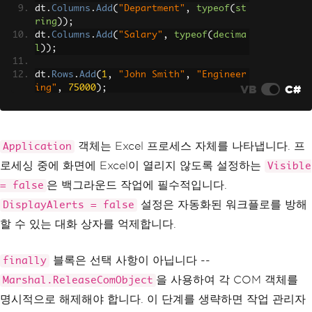
dt
.
Columns
.
Add
(
"Department"
,
typeof
(
st
ring
));
dt
.
Columns
.
Add
(
"Salary"
,
typeof
(
decima
l
));
dt
.
Rows
.
Add
(
1
,
"John Smith"
,
"Engineer
VB
C#
ing"
,
75000
);
dt
.
Rows
.
Add
(
2
,
"Sarah Johnson"
,
"Marke
ting"
,
65000
);
dt
.
Rows
.
Add
(
3
,
"Michael Chen"
,
"Financ
e"
,
70000
);
객체는 Excel 프로세스 자체를 나타냅니다. 프
Application
dt
.
Rows
.
Add
(
4
,
"Emily Davis"
,
"Enginee
로세싱 중에 화면에 Excel이 열리지 않도록 설정하는
Visible
ring"
,
80000
);
은 백그라운드 작업에 필수적입니다.
= false
// Initialize Excel Application object
설정은 자동화된 워크플로를 방해
DisplayAlerts = false
Application
 excelApp 
=
new
Application
{
할 수 있는 대화 상자를 억제합니다.
Visible
=
false
,
DisplayAlerts
=
false
블록은 선택 사항이 아닙니다 --
finally
};
을 사용하여 각 COM 객체를
Marshal.ReleaseComObject
Workbook
 workbook 
=
 excelApp
.
Workbook
명시적으로 해제해야 합니다. 이 단계를 생략하면 작업 관리자
s
.
Add
();