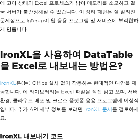
Worksheet
 worksheet 
=
(
Worksheet
)
workb
에 고아 상태의 Excel 프로세스가 남아 메모리를 소모하고 결
ook
.
ActiveSheet
;
국 서버가 불안정해질 수 있습니다. 이 정리 패턴은 잘 알려진
try
문제점으로 Interop이 웹 응용 프로그램 및 서비스에 부적합하
{
게 만듭니다.
// Write column headers to the fir
st row
for
(
int
 i 
=
0
;
 i 
<
 dt
.
Columns
.
Cou
nt
;
 i
++)
IronXL을 사용하여 DataTable
{
        worksheet
.
Cells
[
1
,
 i 
+
1
]
=
 d
을 Excel로 내보내는 방법은?
t
.
Columns
[
i
].
ColumnName
;
}
IronXL
은(는) Office 설치 없이 작동하는 현대적인 대안을 제
// Write data rows starting from r
ow 2
공합니다. 이 라이브러리는 Excel 파일을 직접 읽고 쓰며, 서버
for
(
int
 i 
=
0
;
 i 
<
 dt
.
Rows
.
Count
;
환경, 클라우드 배포 및 크로스 플랫폼 응용 프로그램에 이상적
i
++)
{
입니다. 추가 API 세부 정보를 보려면
IronXL 문서
를 검토하세
for
(
int
 j 
=
0
;
 j 
<
 dt
.
Column
요.
s
.
Count
;
 j
++)
{
            worksheet
.
Cells
[
i 
+
2
,
 j 
+
IronXL 내보내기 코드
1
]
=
 dt
.
Rows
[
i
][
j
].
ToString
();