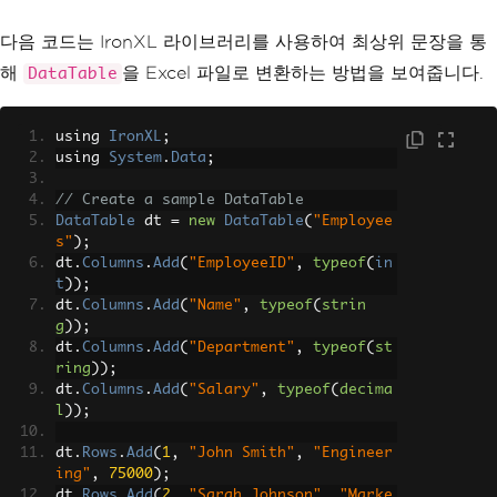
}
}
다음 코드는 IronXL 라이브러리를 사용하여 최상위 문장을 통
해
을 Excel 파일로 변환하는 방법을 보여줍니다.
DataTable
string
 filePath 
=
@"C:\Reports\Emp
loyeeReport_Interop.xlsx"
;
    workbook
.
SaveAs
(
filePath
);
using 
Console
IronXL
.
WriteLine
;
(
"Excel file crea
ted using Interop."
using 
System
.
Data
;
);
}
catch
// Create a sample DataTable
(
Exception
 ex
)
{
DataTable
 dt 
=
new
DataTable
(
"Employee
s"
);
Console
.
WriteLine
(
"Error: "
+
 ex
.
M
essage
dt
.
Columns
);
.
Add
(
"EmployeeID"
,
typeof
(
in
}
t
));
finally
dt
.
Columns
.
Add
(
"Name"
,
typeof
(
strin
{
g
));
dt
.
Columns
// Always release COM objects to p
.
Add
(
"Department"
,
typeof
(
st
revent orphaned Excel processes
ring
));
dt
.
Columns
    workbook
.
Add
.
Close
(
"Salary"
();
,
typeof
(
decima
l
));
    excelApp
.
Quit
();
Marshal
.
ReleaseComObject
(
workshee
t
dt
);
.
Rows
.
Add
(
1
,
"John Smith"
,
"Engineer
ing"
Marshal
,
75000
.
);
ReleaseComObject
(
workboo
k
dt
);
.
Rows
.
Add
(
2
,
"Sarah Johnson"
,
"Marke