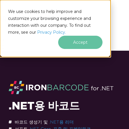
We use cookies to help improve and
customize your browsing experience and
interaction with our company. To find out
for
more, see our
Privacy Policy.
.NET
Accept
.NET용 바코드
바코드 생성기 및
.NET용 리더
서포트
.NET Core, 표준 및 프레임워크