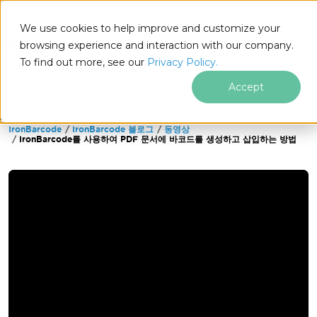
We use cookies to help improve and customize your
browsing experience and interaction with our company.
To find out more, see our
Privacy Policy.
for
.NET
Accept
IronBarcode
IronBarcode 블로그
동영상
푸터 콘텐츠로 바로가기
IronBarcode를 사용하여 PDF 문서에 바코드를 생성하고 삽입하는 방법