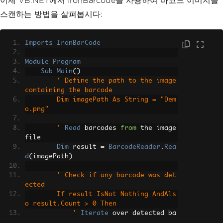
이제 VB.NET에서 IronBarcode를 사용하여 바코드 이미지를
스캔하는 방법을 살펴봅시다:
Imports
IronBarCode
Module
Program
Sub
Main
()
' Define the path to the image 
containing the barcode
        Dim imagePath As String = "Dem
o.png"
        '
Read
 barcodes 
from
 the image 
file
Dim
 result 
=
BarcodeReader
.
Rea
d
(
imagePath
)
' Check if any barcode was det
ected
        If result IsNot Nothing AndAls
o result.Count > 0 Then
            '
Iterate
 over detected ba
rcodes