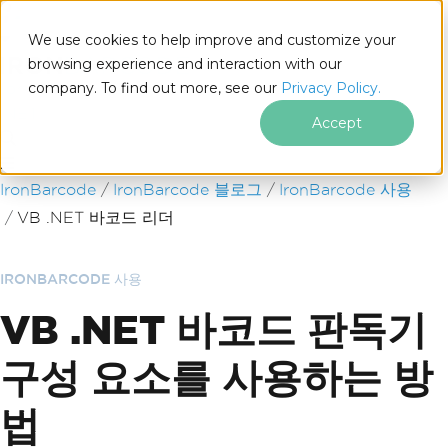
We use cookies to help improve and customize your
browsing experience and interaction with our
company. To find out more, see our
Privacy Policy.
for
.NET
Accept
푸터 콘텐츠로 바로가기
IronBarcode
IronBarcode 블로그
IronBarcode 사용
VB .NET 바코드 리더
IRONBARCODE 사용
VB .NET 바코드 판독기
구성 요소를 사용하는 방
법