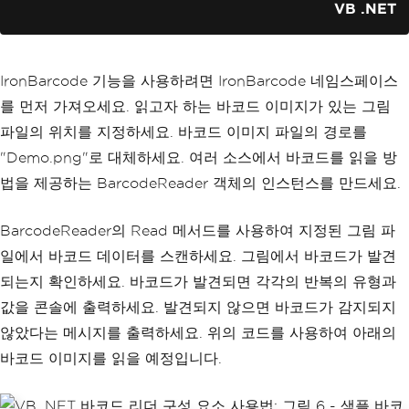
VB .NET
For
Each
 barcode 
In
 result
' Print barcode type a
nd value
                Console.WriteLine($"Ba
IronBarcode 기능을 사용하려면 IronBarcode 네임스페이스
rcode Type: {barcode.BarcodeType}")
                Console.WriteLine($"Ba
를 먼저 가져오세요. 읽고자 하는 바코드 이미지가 있는 그림
rcode Value: {barcode.Value}")
파일의 위치를 지정하세요. 바코드 이미지 파일의 경로를
            Next
"Demo.png"로 대체하세요. 여러 소스에서 바코드를 읽을 방
        Else
            '
Inform
 the user 
if
no
 ba
법을 제공하는 BarcodeReader 객체의 인스턴스를 만드세요.
rcode was detected
Console
.
WriteLine
(
"No barc
ode found in the image."
)
BarcodeReader의 Read 메서드를 사용하여 지정된 그림 파
End
If
일에서 바코드 데이터를 스캔하세요. 그림에서 바코드가 발견
End
Sub
End
Module
되는지 확인하세요. 바코드가 발견되면 각각의 반복의 유형과
값을 콘솔에 출력하세요. 발견되지 않으면 바코드가 감지되지
않았다는 메시지를 출력하세요. 위의 코드를 사용하여 아래의
바코드 이미지를 읽을 예정입니다.