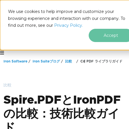
We use cookies to help improve and customize your
browsing experience and interaction with our company. To
find out more, see our
Privacy Policy.
Accept
for
.NET
フッターコンテンツにスキップ
Iron Software
Iron Suiteブログ
比較
C# PDF ライブラリガイド
比較
Spire.PDFとIronPDF
の比較：技術比較ガイ
ド