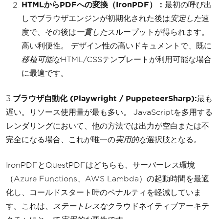
HTMLからPDFへの変換（IronPDF）：
最初の呼び出
しでブラウザエンジンが初期化された後は
安定した
速
度で、その後は
一貫した
スループットが得られます。
高い利便性。 デザイン性の高いドキュメントで、既に
移植可能な
HTML/CSSテンプレートが利用可能な場合
に最適です。
3.
ブラウザ自動化 (Playwright / PuppeteerSharp):
最も
遅い。リソース使用量が最も多い。 JavaScriptを多用する
レンダリングにおいて、他の方法では出力が空白または不
完全になる場合、これが唯一の
実用的な
選択肢となる。
IronPDFとQuestPDFはどちらも、サーバーレス環境
（Azure Functions、AWS Lambda）の起動時間を最適
化し、コールドスタート時のペナルティを軽減していま
す。これは、
ステートレスな
クラウドネイティブアーキテ