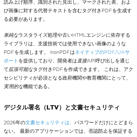
読み上げ順序、識別された見出し、マークされた表、およ
び画像に対する代替テキストを含むタグ付きPDFを生成す
る必要があります。
単純な
ラスタライズ処理や古いHTMLエンジンに依存する
ライブラリは、支援技術では使用できない画像のような
PDFを生成します。 IronPDFは
ネイティブのPDF/UAサ
ポート
を提供しており、開発者は
直接
API呼び出しを通じ
て
拡張可能な
タグ付きPDFを作成できます。 これは、アク
セシビリティが必須となる政府機関や教育機関にとって、
実用的な
機能である。
デジタル署名（LTV）と文書セキュリティ
2026年の
文書セキュリティは、
パスワードだけにとどまら
ない。 最新のアプリケーションでは、否認防止を保証する