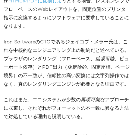
が
HTMLをPDFに変換しよ
うとする場合、レスポンシブで
フローベースのWebレイアウトを、固定位置のプリンター
指示に変換するようにソフトウェアに要求していることに
なります。
Iron SoftwareのCTOであるジェイコブ・メラー氏は、こ
れを中核的なエンジニアリング上の制約だと述べている。
ブラウザのレンダリング（フローベース、
拡張可能
、ビュ
ーポート依存）とPDF出力（
決定論的
、固定座標、ページ
境界）の不一致が、信頼性の高い変換には文字列操作では
なく、真のレンダリングエンジンが必要となる理由です。
これはまた、エコシステムが少数の
再現可能な
アプローチ
に収束し、それぞれがフォーマットの不一致に異なる方法
で対処している理由も説明している。