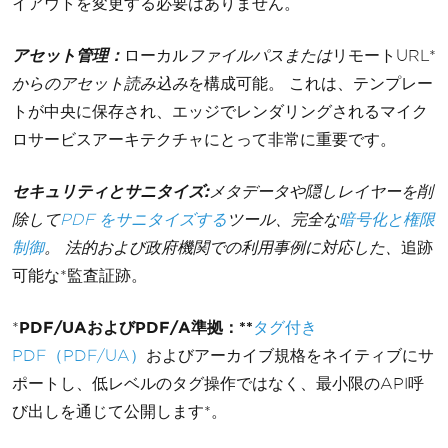
イアウトを変更する必要はありません。
アセット管理：
ローカル
ファイルパスまたは
リモートURL*
からのアセット読み込み
を構成可能。 これは、テンプレー
トが中央に保存され、エッジでレンダリングされるマイク
ロサービスアーキテクチャにとって非常に重要です。
セキュリティとサニタイズ:
メタデータや隠しレイヤーを削
除して
PDF をサニタイズする
ツール、完全な
暗号化と権限
制御
。 法的および政府機関での利用事例に対応した、
追跡
可能な*監査証跡。
*
PDF/UAおよびPDF/A準拠：**
タグ付き
PDF（PDF/UA）
およびアーカイブ規格をネイティブにサ
ポートし、低レベルのタグ操作ではなく、最小限のAPI呼
び出しを通じて公開します*。