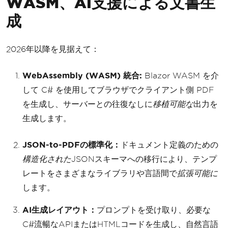
WASM、AI支援による文書生
成
2026年以降を見据えて：
WebAssembly (WASM) 統合:
Blazor WASM を介
して C# を使用してブラウザでクライアント側 PDF
を生成し、サーバーとの往復なしに
移植可能な
出力を
生成します。
JSON-to-PDFの標準化：
ドキュメント定義のための
構造化された
JSONスキーマへの移行により、テンプ
レートをさまざまなライブラリや言語間で
拡張可能に
します。
AI生成レイアウト：
プロンプトを受け取り、必要な
C#流暢なAPIまたはHTMLコードを生成し、自然言語