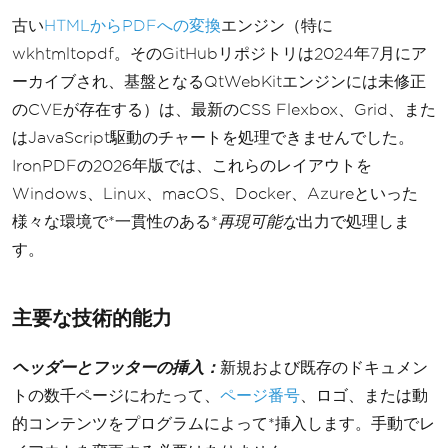
古い
HTMLからPDFへの変換
エンジン（特に
wkhtmltopdf。そのGitHubリポジトリは2024年7月にア
ーカイブされ、基盤となるQtWebKitエンジンには未修正
のCVEが存在する）は、最新のCSS Flexbox、Grid、また
はJavaScript駆動のチャートを処理できませんでした。
IronPDFの2026年版では、これらのレイアウトを
Windows、Linux、macOS、Docker、Azureといった
様々な環境で*一貫性のある*
再現可能な
出力で処理しま
す。
主要な技術的能力
ヘッダーとフッターの挿入：
新規および既存のドキュメン
トの数千ページにわたって、
ページ番号
、ロゴ、または動
的コンテンツをプログラムによって*挿入します。手動でレ