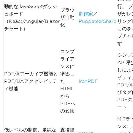
動的なJavaScriptダッシ
行。 
ブラウ
ュボード
劇作家
／
ザがレ
ザ自動
（React/Angular/Blazor
PuppeteerSharp
リング
化
チャート）
ものを
プチャ
す
コンプ
シンプ
ライア
API呼
ンスに
しによ
PDF/Aアーカイブ機能と
準拠し
イティ
PDF/UAアクセシビリテ
た
IronPDF
PDF/
ィ機能
HTML
びタグ
から
PDF
PDFへ
ート
の変換
MITラ
ンス;
低レベルの制御、単純な
直接描