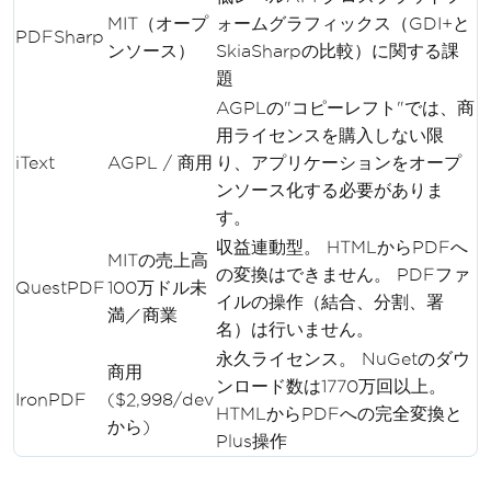
MIT（オープ
ォームグラフィックス（GDI+と
PDFSharp
ンソース）
SkiaSharpの比較）に関する課
題
AGPLの"コピーレフト"では、商
用ライセンスを購入しない限
iText
AGPL / 商用
り、アプリケーションをオープ
ンソース化する必要がありま
す。
収益連動型。 HTMLからPDFへ
MITの売上高
の変換はできません。 PDFファ
QuestPDF
100万ドル未
イルの操作（結合、分割、署
満／商業
名）は行いません。
永久ライセンス。 NuGetのダウ
商用
ンロード数は1770万回以上。
IronPDF
($2,998/dev
HTMLからPDFへの完全変換と
から)
Plus操作