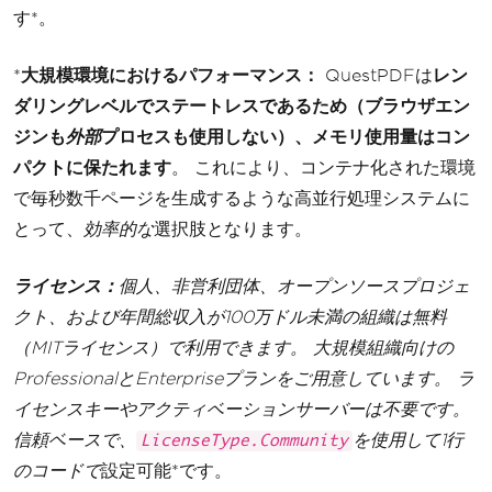
す*。
*
大規模環境におけるパフォーマンス：
QuestPDFは
レン
ダリングレベルでステートレスであるため（ブラウザエン
ジンも
外部
プロセスも使用しない）、メモリ使用量はコン
パクトに保たれます
。 これにより、コンテナ化された環境
で毎秒数千ページを生成するような高並行処理システムに
とって、
効率的な
選択肢となります。
ライセンス：
個人、非営利団体、オープンソースプロジェ
クト、および年間総収入が100万ドル未満の組織は無料
（MITライセンス）で利用できます。 大規模組織向けの
ProfessionalとEnterpriseプランをご用意しています。 ラ
イセンスキーやアクティベーションサーバーは不要です。
信頼ベースで、
を使用して1行
LicenseType.Community
のコードで
設定可能*です。