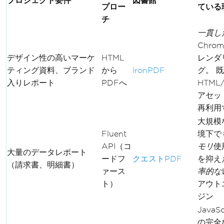
プロジェクト要件
図書館
プロー
ている
チ
一貫し
Chrom
デザイン性の高いマーケ
HTML
レンダ
ティング資料、ブランド
から
IronPDF
グ。 
入りレポート
PDFへ
HTML
アセッ
再利用
大規模
Fluent
境下で
API（コ
モリ
使
大量のデータレポート
ードフ
クエストPDF
を抑え
（請求書、明細書）
ァース
率的な
ト）
アウト
ジン
JavaSc
の完全