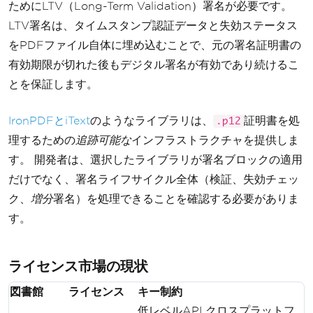
ためにLTV（Long-Term Validation）署名が必要です。
LTV署名は、タイムスタンプ認証データと失効ステータス
をPDFファイル自体に埋め込むことで、元の署名証明書の
有効期限が切れた後もデジタル署名が有効であり続けるこ
とを保証します。
IronPDFとiText
のようなライブラリは、
証明書を処
.p12
理するための
追跡可能な
インフラストラクチャを提供しま
す。 開発者は、選択したライブラリが署名ブロックの適用
だけでなく、署名ライフサイクル全体（検証、失効チェッ
ク、
増分
署名）を処理できることを確認する必要がありま
す。
ライセンス市場の現状
図書館
ライセンス
キー制約
低レベルAPI クロスプラットフ