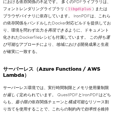
における依存関係の不足です。 多くのPDFライブラリは、
フォントレンダリングライブラリ (
) または
libgdiplus
ブラウザバイナリに依存しています。 IronPDFは、これら
の依存関係をバンドルしたDocker対応ビルドを提供してお
り、環境を問わず出力
を再現できる
ように、ドキュメント
化されたDockerfileレシピも付属しています。 この
持ち運
び可能な
アプローチにより、
地域における
開発成果と生産
が確実に一致する。
サーバーレス（Azure Functions / AWS
Lambda）
サーバーレス環境では、実行時間制限とメモリ使用量制限
が
厳しく
定められています。 QuestPDFとIronPDFはどち
らも、
最小限の
依存関係チェーンと
構成可能な
リソース割
り当てを使用することで、これらの制約内で
効率性を
維持