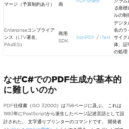
PDFSharp
グラム
マージ（予算制約あり）
画
る
座標
ルの制
デジタ
Enterpriseコンプライア
名のラ
商用
ンス（LTV署名、
IronPDF
/
iText
サイク
SDK
PAdES）
体、証
の処理
なぜC#でのPDF生成が基本的
に難しいのか
PDF仕様書（ISO 32000）は756ページに及ぶ。 これは
1993年にPostScriptから派生したページ記述言語として設
計された。 文字通りプリンターのコマンドです。 開発者