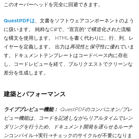
このオーバーヘッドを完全に回避できます。
QuestPDFは
、文書をソフトウェアコンポーネントのよう
に扱います。 純粋なC#で、*宣言的*
で構造化された
流暢
な構文を使用します。 HTMLを書く代わりに、行、列、レ
イヤーを定義します。 出力は
再現性
と
保守性に優れて
いま
す。ドキュメントテンプレートはコードベース内に存在
し、コードレビューを経て、プルリクエストでクリーンな
差分を生成します。
建築とパフォーマンス
ライブプレビュー機能：
QuestPDFのコンパニオン/プレ
ビュー機能は、コードを記述しながらリアルタイムでレン
ダリングを行うため、ドキュメント開発を遅らせるルーチ
ン
コンパイル→実行→チェックのサイクルが不要になりま