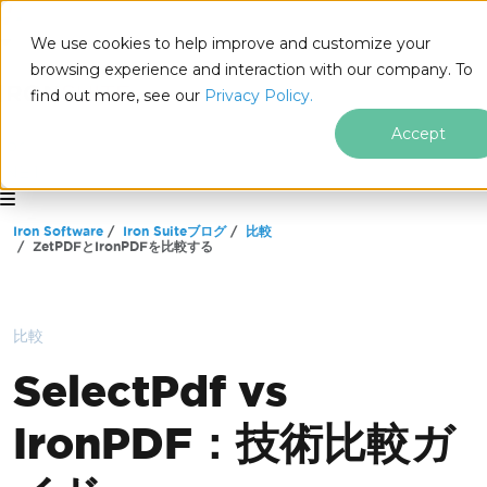
We use cookies to help improve and customize your
browsing experience and interaction with our company. To
find out more, see our
Privacy Policy.
Accept
for
.NET
フッターコンテンツにスキップ
Iron Software
Iron Suiteブログ
比較
ZetPDFとIronPDFを比較する
比較
SelectPdf vs
IronPDF：技術比較ガ