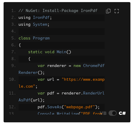
// NuGet: Install-Package IronPdf
using 
IronPdf
;
using 
System
;
class
Program
{
static
void
Main
()
{
var
 renderer 
=
new
ChromePdf
Renderer
();
var
 url 
=
"https://www.examp
le.com"
;
var
 pdf 
=
 renderer
.
RenderUrl
AsPdf
(
url
);
        pdf
.
SaveAs
(
"webpage.pdf"
);
VB
C#
Console
.
WriteLine
(
"PDF from 
URL created successfully"
);
}