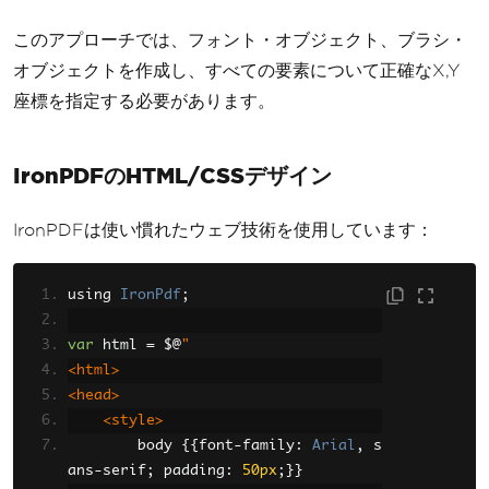
ushes
.
Black
,
new
XPoint
(
50
,
80
));
このアプローチでは、フォント・オブジェクト、ブラシ・
graphics
.
DrawString
(
"Generated: "
+
オブジェクトを作成し、すべての要素について正確なX,Y
DateTime
.
Now
.
ToString
(),
 bodyFont
,
X
座標を指定する必要があります。
Brushes
.
Gray
,
new
XPoint
(
50
,
100
));
IronPDFのHTML/CSSデザイン
document
.
Save
(
"report.pdf"
);
IronPDFは使い慣れたウェブ技術を使用しています：
using 
IronPdf
;
var
 html 
=
 $@
"
<html>
<head>
<style>
        body 
{{
font
-
family
:
Arial
,
 s
ans
-
serif
;
 padding
:
50px
;}}