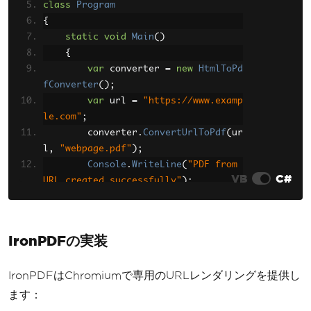
class
Program
{
static
void
Main
()
{
var
 converter 
=
new
HtmlToPd
fConverter
();
var
 url 
=
"https://www.examp
le.com"
;
        converter
.
ConvertUrlToPdf
(
ur
l
,
"webpage.pdf"
);
Console
.
WriteLine
(
"PDF from 
VB
C#
URL created successfully"
);
}
}
IronPDFの実装
IronPDFはChromiumで専用のURLレンダリングを提供し
ます：