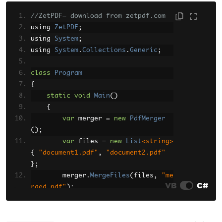
//ZetPDF— download from zetpdf.com
using 
ZetPDF
;
using 
System
;
using 
System
.
Collections
.
Generic
;
class
Program
{
static
void
Main
()
{
var
 merger 
=
new
PdfMerger
();
var
 files 
=
new
List
<string>
{
"document1.pdf"
,
"document2.pdf"
};
        merger
.
MergeFiles
(
files
,
"me
VB
C#
rged.pdf"
);
Console
.
WriteLine
(
"PDFs merg
ed successfully"
);
}