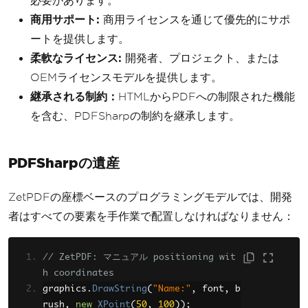
必要があります。
商用サポート:
商用ライセンスを通じて優先的にサポ
ートを提供します。
柔軟なライセンス:
開発者、プロジェクト、または
OEMライセンスモデルを提供します。
継承される制約：
HTMLからPDFへの制限された機能
を含む、PDFSharpの制約を継承します。
PDFSharpの遺産
ZetPDFの座標ベースのプログラミングモデルでは、開発
者はすべての要素を手作業で配置しなければなりません：
// ZetPDF: マニュアル positioning wit
h coordinates
graphics
.
DrawString
(
"Name:"
,
 font
,
 b
rush
,
new
XPoint
(
50
,
100
));