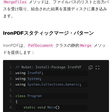
メソッドは、ファイルパスのリストと出力パ
MergeFiles
}
スを受け取り、結合された結果を直接ディスクに書き込み
ます。
IronPDFスタティックマージ・パターン
IronPDFは、
クラスの静的
メソッ
PdfDocument
Merge
ドを提供します：
// NuGet: Install-Package IronPdf
using 
IronPdf
;
using 
System
;
using 
System
.
Collections
.
Generic
;
class
Program
{
static
void
Main
()