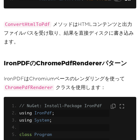
ed successfully"
);
}
}
メソッドはHTMLコンテンツと出力
ConvertHtmlToPdf
ファイルパスを受け取り、結果を直接ディスクに書き込み
ます。
IronPDFのChromePdfRendererパターン
IronPDFはChromiumベースのレンダリングを使って
クラスを使用します：
ChromePdfRenderer
// NuGet: Install-Package IronPdf
using 
IronPdf
;
using 
System
;
class
Program