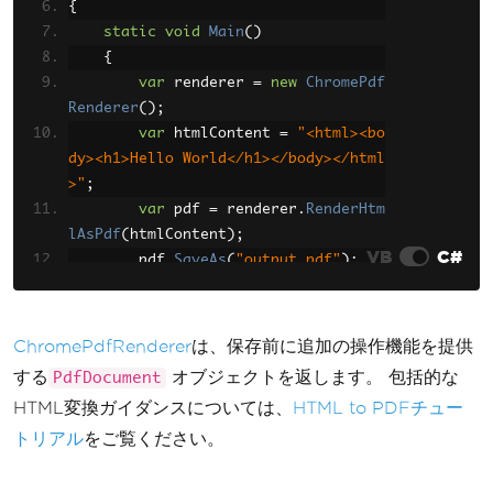
{
static
void
Main
()
{
var
 renderer 
=
new
ChromePdf
Renderer
();
var
 htmlContent 
=
"<html><bo
dy><h1>Hello World</h1></body></html
>"
;
var
 pdf 
=
 renderer
.
RenderHtm
lAsPdf
(
htmlContent
);
VB
C#
        pdf
.
SaveAs
(
"output.pdf"
);
Console
.
WriteLine
(
"PDF creat
ed successfully"
);
}
ChromePdfRenderer
は、保存前に追加の操作機能を提供
}
する
オブジェクトを返します。 包括的な
PdfDocument
HTML変換ガイダンスについては、
HTML to PDFチュー
トリアル
をご覧ください。