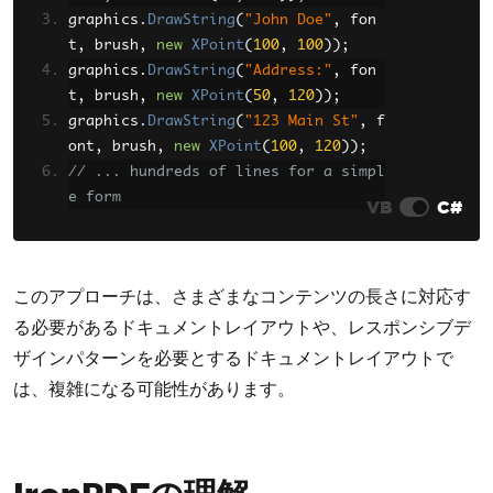
graphics
.
DrawString
(
"John Doe"
,
 fon
t
,
 brush
,
new
XPoint
(
100
,
100
));
graphics
.
DrawString
(
"Address:"
,
 fon
t
,
 brush
,
new
XPoint
(
50
,
120
));
graphics
.
DrawString
(
"123 Main St"
,
 f
ont
,
 brush
,
new
XPoint
(
100
,
120
));
// ... hundreds of lines for a simpl
e form
VB
C#
このアプローチは、さまざまなコンテンツの長さに対応す
る必要があるドキュメントレイアウトや、レスポンシブデ
ザインパターンを必要とするドキュメントレイアウトで
は、複雑になる可能性があります。