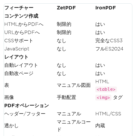
フィーチャー
ZetPDF
IronPDF
コンテンツ作成
HTMLからPDFへ
制限的
はい
URLからPDFへ
制限的
はい
CSSサポート
なし
完全なCSS3
JavaScript
なし
フルES2024
レイアウト
自動レイアウト
なし
はい
自動改ページ
なし
はい
HTML
表
マニュアル図面
<table>
画像
手動配置
タグ
<img>
PDFオペレーション
ヘッダー/フッター
マニュアル
HTML/CSS
マニュアルコー
透かし
内蔵
ド