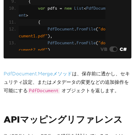
{
var
 pdfs 
=
new
List
<
PdfDocum
ent
>
{
PdfDocument
.
FromFile
(
"do
cument1.pdf"
),
PdfDocument
.
FromFile
(
"do
VB
C#
cument2.pdf"
)
};
var
 merged 
=
PdfDocument
.
Mer
ge
(
pdfs
);
PdfDocument.Mergeメソッド
は、保存前に透かし、セキ
        merged
.
SaveAs
(
"merged.pdf"
);
ュリティ設定、またはメタデータの変更などの追加操作を
Console
.
WriteLine
(
"PDFs merg
可能にする
オブジェクトを返します。
PdfDocument
ed successfully"
);
}
}
APIマッピングリファレンス