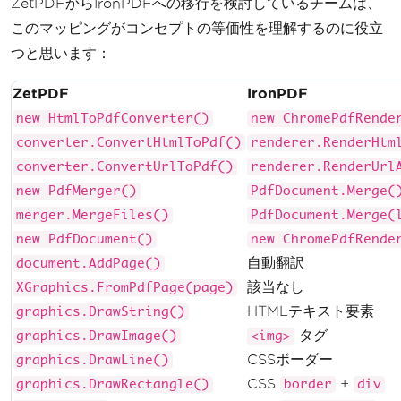
ZetPDFからIronPDFへの移行を検討しているチームは、
このマッピングがコンセプトの等価性を理解するのに役立
つと思います：
ZetPDF
IronPDF
new HtmlToPdfConverter()
new ChromePdfRende
converter.ConvertHtmlToPdf()
renderer.RenderHtm
converter.ConvertUrlToPdf()
renderer.RenderUrl
new PdfMerger()
PdfDocument.Merge(
merger.MergeFiles()
PdfDocument.Merge(
new PdfDocument()
new ChromePdfRende
自動翻訳
document.AddPage()
該当なし
XGraphics.FromPdfPage(page)
HTMLテキスト要素
graphics.DrawString()
タグ
graphics.DrawImage()
<img>
CSSボーダー
graphics.DrawLine()
CSS
+
graphics.DrawRectangle()
border
div