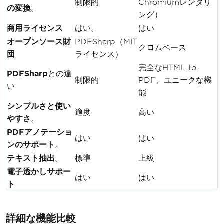
制限的
Chromiumレンダリ
の変換
。
ング）
商用ライセンス
はい。
はい
オープンソース財
PDFSharp（MIT
クロムベース
団
ライセンス）
完全なHTML-to-
PDFSharp
との違
制限的
PDF、ユニークな機
い
能
シンプルさと使い
適度
高い
やすさ
。
PDFアノテーショ
はい
はい
ンのサポート
。
テキスト抽出
。
標準
上級
電子透かしサポー
はい
はい
ト
詳細な機能比較