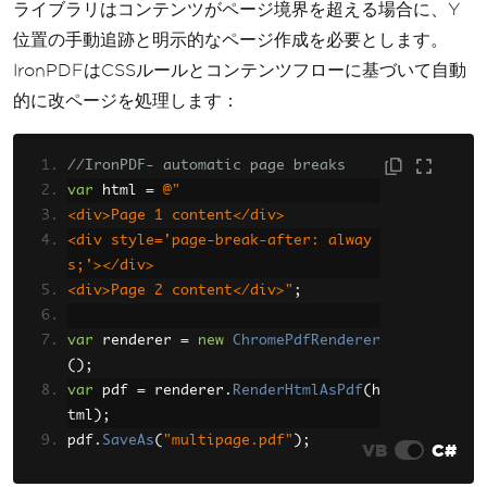
ライブラリはコンテンツがページ境界を超える場合に、Y
位置の手動追跡と明示的なページ作成を必要とします。
IronPDFはCSSルールとコンテンツフローに基づいて自動
的に改ページを処理します：
//IronPDF- automatic page breaks
var
 html 
=
@"
<div>Page 1 content</div>
<div style='page-break-after: alway
s;'></div>
<div>Page 2 content</div>"
;
var
 renderer 
=
new
ChromePdfRenderer
();
var
 pdf 
=
 renderer
.
RenderHtmlAsPdf
(
h
tml
);
pdf
.
SaveAs
(
"multipage.pdf"
);
VB
C#