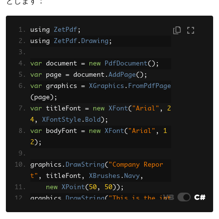
とします：
using 
ZetPdf
;
using 
ZetPdf
.
Drawing
;
var
 document 
=
new
PdfDocument
();
var
 page 
=
 document
.
AddPage
();
var
 graphics 
=
XGraphics
.
FromPdfPage
(
page
);
var
 titleFont 
=
new
XFont
(
"Arial"
,
2
4
,
XFontStyle
.
Bold
);
var
 bodyFont 
=
new
XFont
(
"Arial"
,
1
2
);
graphics
.
DrawString
(
"Company Repor
t"
,
 titleFont
,
XBrushes
.
Navy
,
new
XPoint
(
50
,
50
));
VB
C#
graphics
.
DrawString
(
"This is the int
roduction paragraph."
,
 bodyFont
,
XBr