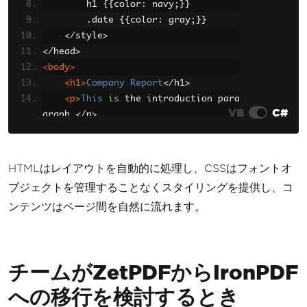
        h1 
{{
color
:
 navy
;}}
.
date 
{{
color
:
 gray
;}}
</
style
>
</
head
>
<body>
<h1>
Company
Report
</
h1
>
<p>
This
is
 the introduction para
VB
C#
graph
.</
p
>
<
p 
class
=
'date'
>
Generated
:
{
Date
Time
.
Now
}</
p
>
</
body
>
HTMLはレイアウトを自動的に処理し、CSSはフォントオ
</
html
>
";
ブジェクトを管理することなくスタイリングを提供し、コ
ンテンツはページ間を自然に流れます。
var
 renderer 
=
new
ChromePdfRenderer
();
renderer
.
RenderingOptions
.
PaperSize
=
PdfPaperSize
.
A4
;
チームがZetPDFからIronPDF
var
 pdf 
=
 renderer
.
RenderHtmlAsPdf
(
h
tml
);
への移行を検討するとき
pdf
.
SaveAs
(
"report.pdf"
);