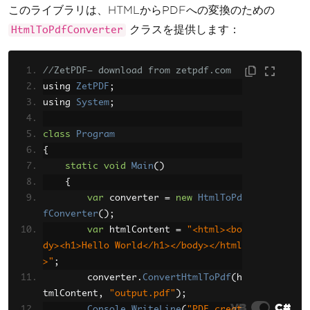
このライブラリは、HTMLからPDFへの変換のための
クラスを提供します：
HtmlToPdfConverter
//ZetPDF— download from zetpdf.com
using 
ZetPDF
;
using 
System
;
class
Program
{
static
void
Main
()
{
var
 converter 
=
new
HtmlToPd
fConverter
();
var
 htmlContent 
=
"<html><bo
dy><h1>Hello World</h1></body></html
>"
;
        converter
.
ConvertHtmlToPdf
(
h
tmlContent
,
"output.pdf"
);
VB
C#
Console
.
WriteLine
(
"PDF creat