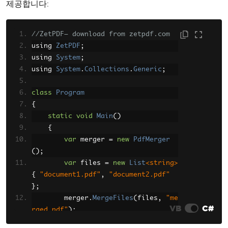
제공합니다:
//ZetPDF— download from zetpdf.com
using 
ZetPDF
;
using 
System
;
using 
System
.
Collections
.
Generic
;
class
Program
{
static
void
Main
()
{
var
 merger 
=
new
PdfMerger
();
var
 files 
=
new
List
<string>
{
"document1.pdf"
,
"document2.pdf"
};
        merger
.
MergeFiles
(
files
,
"me
VB
C#
rged.pdf"
);
Console
.
WriteLine
(
"PDFs merg