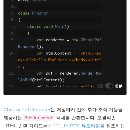
using 
System
;
class
Program
{
static
void
Main
()
{
var
 renderer 
=
new
ChromePdf
Renderer
();
var
 htmlContent 
=
"<html><bo
dy><h1>Hello World</h1></body></html
>"
;
var
 pdf 
=
 renderer
.
RenderHtm
lAsPdf
(
htmlContent
);
VB
C#
        pdf
.
SaveAs
(
"output.pdf"
);
Console
.
WriteLine
(
"PDF creat
ed successfully"
);
}
ChromePdfRenderer
는 저장하기 전에 추가 조작 기능을
}
제공하는
객체를 반환합니다. 포괄적인
PdfDocument
HTML 변환 가이드는
HTML to PDF 튜토리얼
을 참조하십