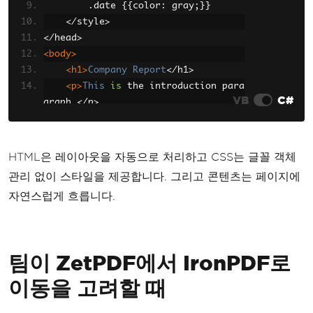
.
date 
{{
color
:
 gray
;}}
</
style
>
</
head
>
<body>
<h1>
Company
Report
</
h1
>
<p>
This
is
 the introduction para
VB
C#
graph
.</
p
>
<
p 
class
=
'date'
>
Generated
:
{
Date
Time
.
Now
}</
p
>
</
body
>
HTML은 레이아웃을 자동으로 처리하고 CSS는 글꼴 객체
</
html
>
";
관리 없이 스타일을 제공합니다. 그리고 콘텐츠는 페이지에
자연스럽게 흐릅니다.
var
 renderer 
=
new
ChromePdfRenderer
();
renderer
.
RenderingOptions
.
PaperSize
=
PdfPaperSize
.
A4
;
팀이 ZetPDF에서 IronPDF로
var
 pdf 
=
 renderer
.
RenderHtmlAsPdf
(
h
tml
);
이동을 고려할 때
pdf
.
SaveAs
(
"report.pdf"
);