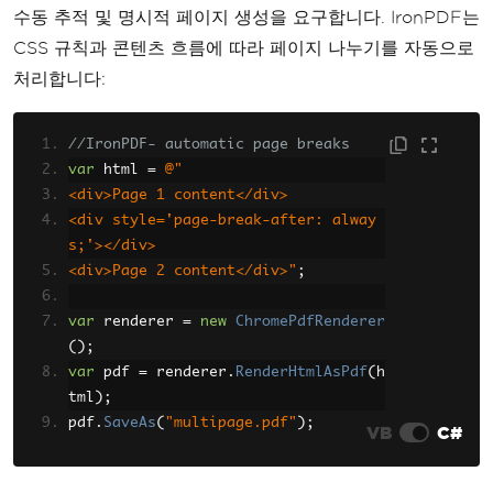
수동 추적 및 명시적 페이지 생성을 요구합니다. IronPDF는
CSS 규칙과 콘텐츠 흐름에 따라 페이지 나누기를 자동으로
처리합니다:
//IronPDF- automatic page breaks
var
 html 
=
@"
<div>Page 1 content</div>
<div style='page-break-after: alway
s;'></div>
<div>Page 2 content</div>"
;
var
 renderer 
=
new
ChromePdfRenderer
();
var
 pdf 
=
 renderer
.
RenderHtmlAsPdf
(
h
tml
);
pdf
.
SaveAs
(
"multipage.pdf"
);
VB
C#