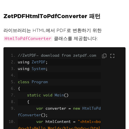
ZetPDFHtmlToPdfConverter 패턴
라이브러리는 HTML에서 PDF로 변환하기 위한
클래스를 제공합니다:
HtmlToPdfConverter
//ZetPDF— download from zetpdf.com
using 
ZetPDF
;
using 
System
;
class
Program
{
static
void
Main
()
{
var
 converter 
=
new
HtmlToPd
fConverter
();
var
 htmlContent 
=
"<html><bo
dy><h1>Hello World</h1></body></html