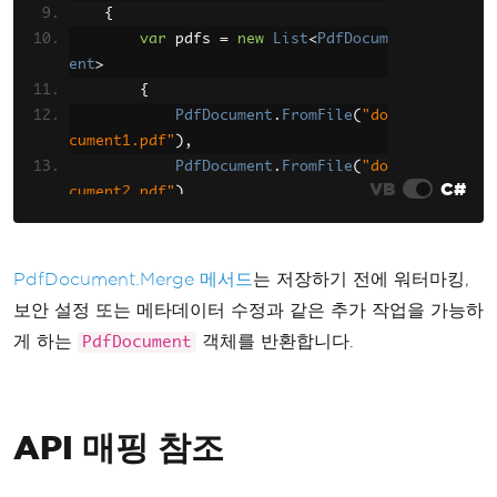
{
var
 pdfs 
=
new
List
<
PdfDocum
ent
>
{
PdfDocument
.
FromFile
(
"do
cument1.pdf"
),
PdfDocument
.
FromFile
(
"do
VB
C#
cument2.pdf"
)
};
var
 merged 
=
PdfDocument
.
Mer
ge
(
pdfs
);
PdfDocument.Merge 메서드
는 저장하기 전에 워터마킹,
        merged
.
SaveAs
(
"merged.pdf"
);
보안 설정 또는 메타데이터 수정과 같은 추가 작업을 가능하
Console
.
WriteLine
(
"PDFs merg
게 하는
객체를 반환합니다.
PdfDocument
ed successfully"
);
}
}
API 매핑 참조