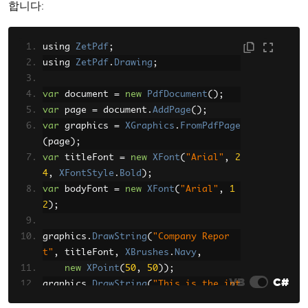
합니다:
using 
ZetPdf
;
using 
ZetPdf
.
Drawing
;
var
 document 
=
new
PdfDocument
();
var
 page 
=
 document
.
AddPage
();
var
 graphics 
=
XGraphics
.
FromPdfPage
(
page
);
var
 titleFont 
=
new
XFont
(
"Arial"
,
2
4
,
XFontStyle
.
Bold
);
var
 bodyFont 
=
new
XFont
(
"Arial"
,
1
2
);
graphics
.
DrawString
(
"Company Repor
t"
,
 titleFont
,
XBrushes
.
Navy
,
new
XPoint
(
50
,
50
));
VB
C#
graphics
.
DrawString
(
"This is the int
roduction paragraph."
,
 bodyFont
,
XBr