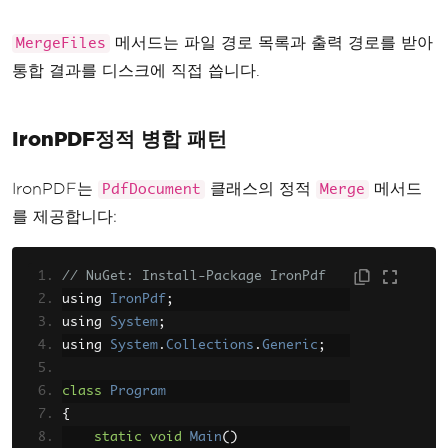
ed successfully"
);
}
메서드는 파일 경로 목록과 출력 경로를 받아
MergeFiles
}
통합 결과를 디스크에 직접 씁니다.
IronPDF정적 병합 패턴
IronPDF는
클래스의 정적
메서드
PdfDocument
Merge
를 제공합니다:
// NuGet: Install-Package IronPdf
using 
IronPdf
;
using 
System
;
using 
System
.
Collections
.
Generic
;
class
Program
{
static
void
Main
()