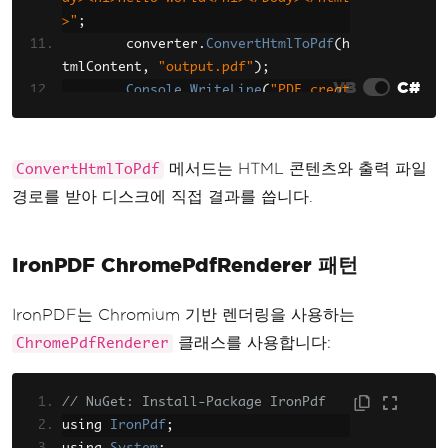
>"
;
        converter
.
ConvertHtmlToPdf
(
h
tmlContent
,
"output.pdf"
);
VB
C#
Console
.
WriteLine
(
"PDF creat
ed successfully"
);
}
}
메서드는 HTML 콘텐츠와 출력 파일
ConvertHtmlToPdf
경로를 받아 디스크에 직접 결과를 씁니다.
IronPDF ChromePdfRenderer 패턴
IronPDF는 Chromium 기반 렌더링을 사용하는
클래스를 사용합니다:
ChromePdfRenderer
// NuGet: Install-Package IronPdf
using 
IronPdf
;