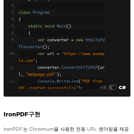
class
Program
{
static
void
Main
()
{
var
 converter 
=
new
HtmlToPd
fConverter
();
var
 url 
=
"https://www.examp
le.com"
;
        converter
.
ConvertUrlToPdf
(
ur
l
,
"webpage.pdf"
);
Console
.
WriteLine
(
"PDF from 
VB
C#
URL created successfully"
);
}
}
IronPDF구현
IronPDF는 Chromium을 사용한 전용 URL 렌더링을 제공