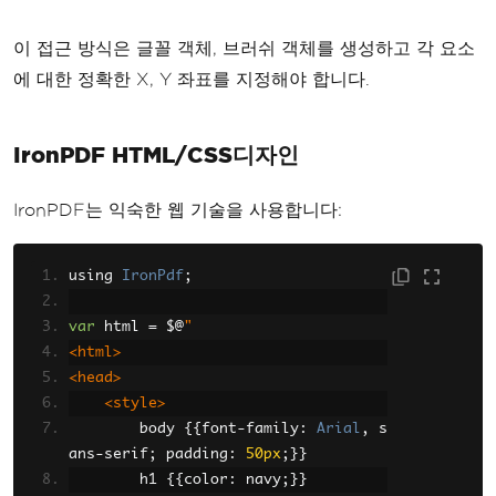
ushes
.
Black
,
new
XPoint
(
50
,
80
));
이 접근 방식은 글꼴 객체, 브러쉬 객체를 생성하고 각 요소
graphics
.
DrawString
(
"Generated: "
+
에 대한 정확한 X, Y 좌표를 지정해야 합니다.
DateTime
.
Now
.
ToString
(),
 bodyFont
,
X
Brushes
.
Gray
,
new
XPoint
(
50
,
100
));
IronPDF HTML/CSS디자인
document
.
Save
(
"report.pdf"
);
IronPDF는 익숙한 웹 기술을 사용합니다:
using 
IronPdf
;
var
 html 
=
 $@
"
<html>
<head>
<style>
        body 
{{
font
-
family
:
Arial
,
 s
ans
-
serif
;
 padding
:
50px
;}}
        h1 
{{
color
:
 navy
;}}