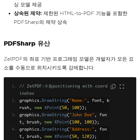
싱 모델 제공
상속된 제약:
제한된 HTML-to-PDF 기능을 포함한
PDFSharp의 제약 상속
PDFSharp 유산
ZetPDF의 좌표 기반 프로그래밍 모델은 개발자가 모든 요
소를 수동으로 위치시키도록 강제합니다:
// ZetPDF:수동positioning with coord
inates
graphics
.
DrawString
(
"Name:"
,
 font
,
 b
rush
,
new
XPoint
(
50
,
100
));
graphics
.
DrawString
(
"John Doe"
,
 fon
t
,
 brush
,
new
XPoint
(
100
,
100
));
graphics
.
DrawString
(
"Address:"
,
 fon
t
,
 brush
,
new
XPoint
(
50
,
120
));