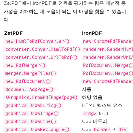
ZetPDF에서 IronPDF로 전환을 평가하는 팀은 개념적 등
가성을 이해하는 데 도움이 되는 이 매핑을 찾을 수 있습니
다:
ZetPDF
IronPDF
new HtmlToPdfConverter()
new ChromePdfRende
converter.ConvertHtmlToPdf()
renderer.RenderHtm
converter.ConvertUrlToPdf()
renderer.RenderUrl
new PdfMerger()
PdfDocument.Merge(
merger.MergeFiles()
PdfDocument.Merge(
new PdfDocument()
new ChromePdfRende
자동
document.AddPage()
해당 없음
XGraphics.FromPdfPage(page)
HTML 텍스트 요소
graphics.DrawString()
태그
graphics.DrawImage()
<img>
CSS 테두리
graphics.DrawLine()
CSS
+
graphics.DrawRectangle()
border
div