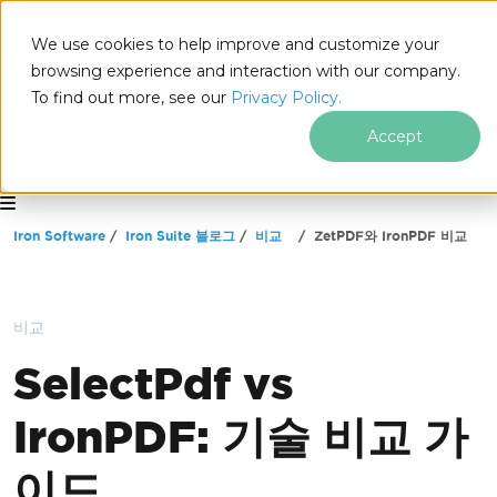
We use cookies to help improve and customize your
browsing experience and interaction with our company.
To find out more, see our
Privacy Policy.
Accept
for
.NET
푸터 콘텐츠로 바로가기
Iron Software
Iron Suite 블로그
비교
ZetPDF와 IronPDF 비교
비교
SelectPdf vs
IronPDF: 기술 비교 가
이드