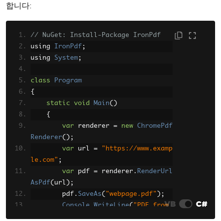
합니다:
// NuGet: Install-Package IronPdf
using 
IronPdf
;
using 
System
;
class
Program
{
static
void
Main
()
{
var
 renderer 
=
new
ChromePdf
Renderer
();
var
 url 
=
"https://www.examp
le.com"
;
var
 pdf 
=
 renderer
.
RenderUrl
AsPdf
(
url
);
        pdf
.
SaveAs
(
"webpage.pdf"
);
VB
C#
Console
.
WriteLine
(
"PDF from 
URL created successfully"
);