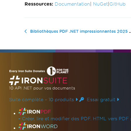
Ressources:
Documentation
|
NuGet
|
GitHub
Bibliothèques PDF .NET impressionnantes 2025 – Répertoire sélectionné d'outils PDF C#
10 API .NET
pour vos documents
Suite complète – 10 produits
Essai gratuit
Liens des produits
-
Créer, lire et modifier des PDF. HTML vers PDF 