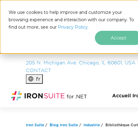
IRON
SOFTWARE
We use cookies to help improve and customize your
PRODUITS
browsing experience and interaction with our company. To
find out more, see our
ENTREPRISE
Privacy Policy.
SOLUTIONS
Accept
RESSOURCES
À PROPOS DE NOUS
205 N. Michigan Ave. Chicago, IL 60601, USA
CONTACT
fr
Passer au contenu du pied de page
Accueil Ir
Iron Suite
Blog Iron Suite
Industrie
Bibliothèque Cur