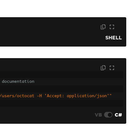
SHELL
 documentation
/users/octocat -H 'Accept: application/json'"
VB
C#