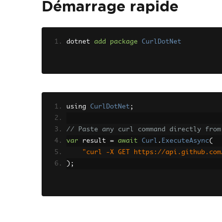
Démarrage rapide
dotnet 
add
package
CurlDotNet
using 
CurlDotNet
;
// Paste any curl command directly from
var
 result 
=
await
Curl
.
ExecuteAsync
(
"curl -X GET https://api.github.com
);