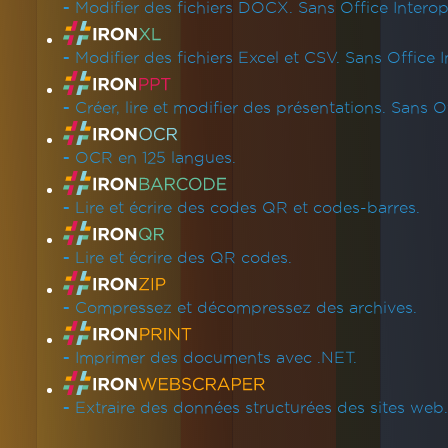
-
Modifier des fichiers DOCX. Sans Office Interop
-
Modifier des fichiers Excel et CSV. Sans Office I
-
Créer, lire et modifier des présentations. Sans Of
-
OCR en 125 langues.
-
Lire et écrire des codes QR et codes-barres.
-
Lire et écrire des QR codes.
-
Compressez et décompressez des archives.
-
Imprimer des documents avec .NET.
-
Extraire des données structurées des sites web.