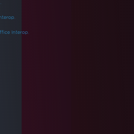
.
nterop.
fice Interop.