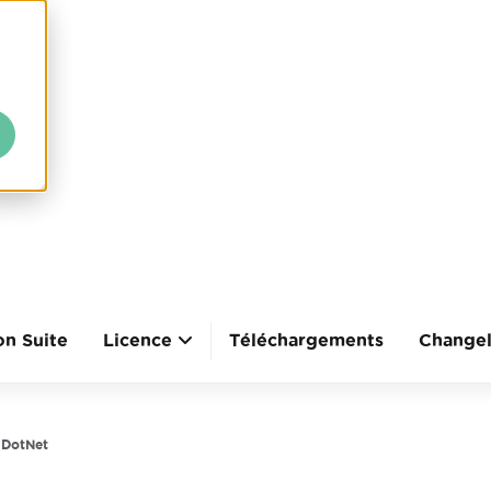
on Suite
Licence
Téléchargements
Change
lDotNet