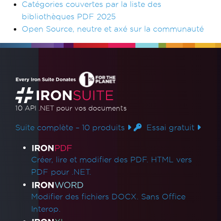
Catégories couvertes par la liste des
bibliothèques PDF 2025
Open Source, neutre et axé sur la communauté
10 API .NET
pour vos documents
Suite complète – 10 produits
Essai gratuit
Liens des produits
Créer, lire et modifier des PDF. HTML vers
PDF pour .NET.
Modifier des fichiers DOCX. Sans Office
Interop.