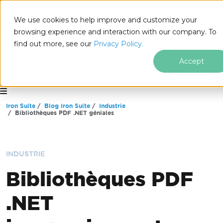
We use cookies to help improve and customize your
browsing experience and interaction with our company. To
find out more, see our
Privacy Policy.
Accept
for
.NET
Passer au contenu du pied de page
Iron Suite
Blog Iron Suite
Industrie
Bibliothèques PDF .NET géniales
INDUSTRIE
Bibliothèques PDF
.NET