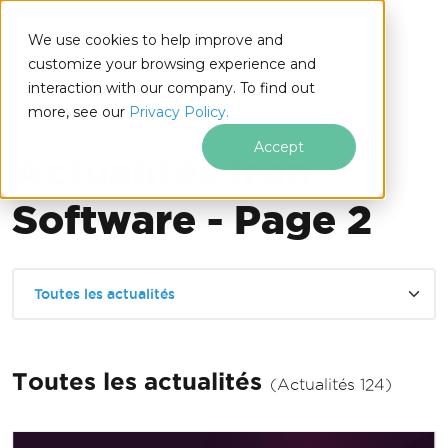
IRONSOFTWARE
We use cookies to help improve and
Passer au contenu du pied de page
customize your browsing experience and
interaction with our company. To find out
more, see our
Privacy Policy.
Iron Software
Actualités Iron Software
Accept
Actualités Iron
Software - Page 2
Toutes les actualités
Toutes les actualités
(Actualités 124)