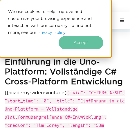
IRONSOFTWARE
We use cookies to help improve and
Zum Fußzeileninhalt springen
customize your browsing experience and
C# Application
Auf dieser Seite
interaction with our company. To find out
more, see our
Privacy Policy.
Iron Software
Uno-Plattform-Leitfaden
Accept
Einführung in die Uno-
Plattform: Vollständige C#
Cross-Platform Entwicklung
[[academy-video-youtube(
{"vid": "Cm2FRfiAzSU",
"start_time": "0", "title": "Einführung in die
Uno-Plattform – Vollständige
plattformübergreifende C#-Entwicklung",
"creator": "Tim Corey", "length": "53m