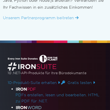
Java, Python oder Node.js arbeiten? Verwandeln Sie
Ihr Fachwissen in ein zusätzliches Einkommen!
Unserem Partnerprogramm beitreten
10 .NET-API-Produkte
für Ihre Bürodokumente
10-Produkt-Suite erhalten
Gratis testen
Produktlinks
PDFs erstellen, lesen und bearbeiten. HTML
zu PDF für .NET.