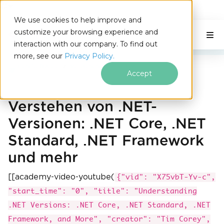
IRONSOFTWARE
We use cookies to help improve and
Zum Fußzeileninhalt springen
customize your browsing experience and
C# Application
Auf dieser Seite
interaction with our company. To find out
more, see our
Privacy Policy.
Iron Software
Verstehen von .NET-Versionen
Accept
Verstehen von .NET-
Versionen: .NET Core, .NET
Standard, .NET Framework
und mehr
[[academy-video-youtube(
{"vid": "X75vbT-Yv-c",
"start_time": "0", "title": "Understanding
.NET Versions: .NET Core, .NET Standard, .NET
Framework, and More", "creator": "Tim Corey",