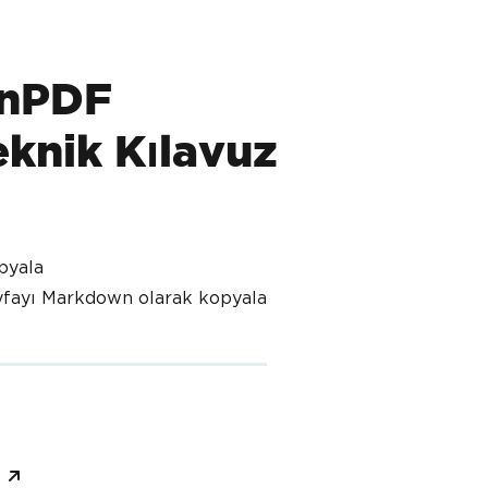
onPDF
eknik Kılavuz
pyala
ayfayı Markdown olarak kopyala