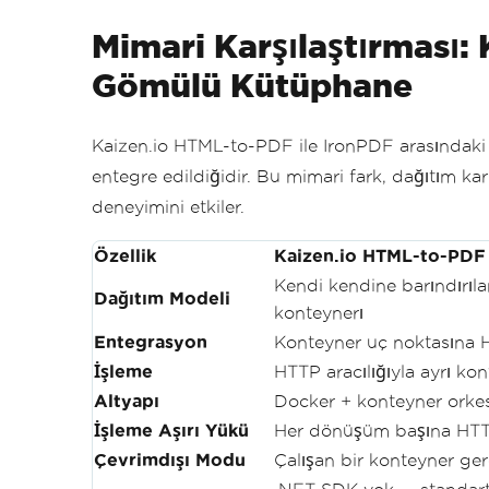
Mimari Karşılaştırması:
Gömülü Kütüphane
Kaizen.io HTML-to-PDF ile IronPDF arasındaki
entegre edildiğidir. Bu mimari fark, dağıtım karm
deneyimini etkiler.
Özellik
Kaizen.io HTML-to-PDF
Kendi kendine barındırıl
Dağıtım Modeli
konteynerı
Entegrasyon
Konteyner uç noktasına
İşleme
HTTP aracılığıyla ayrı kon
Altyapı
Docker + konteyner orkest
İşleme Aşırı Yükü
Her dönüşüm başına HTT
Çevrimdışı Modu
Çalışan bir konteyner gere