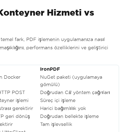
 Konteyner Hizmeti vs
 temel fark, PDF işlemenin uygulamanıza nasıl
aşıklığını, performans özelliklerini ve geliştirici
IronPDF
an Docker
NuGet paketi (uygulamaya
gömülü)
 HTTP POST
Doğrudan C# yöntem çağrıları
teyner işlemi
Süreç içi işleme
rası gerektirir
Harici bağımlılık yok
P geri dönüş
Doğrudan bellekte işleme
ktirir
Tam işlevsellik