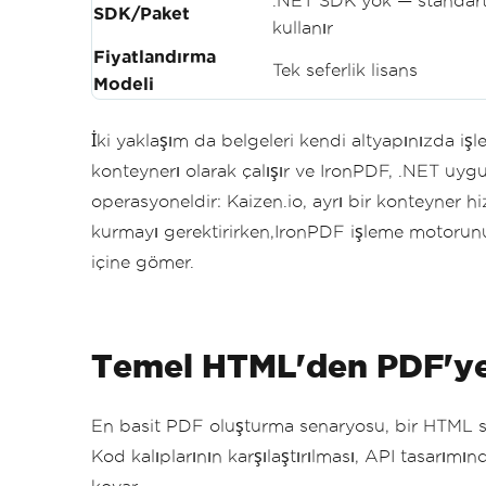
.NET SDK yok — standart
SDK/Paket
kullanır
Fiyatlandırma
Tek seferlik lisans
Modeli
İki yaklaşım da belgeleri kendi altyapınızda iş
konteynerı olarak çalışır ve IronPDF, .NET uyg
operasyoneldir: Kaizen.io, ayrı bir konteyner 
kurmayı gerektirirken,IronPDF işleme motorun
içine gömer.
Temel HTML'den PDF'y
En basit PDF oluşturma senaryosu, bir HTML st
Kod kalıplarının karşılaştırılması, API tasarımı