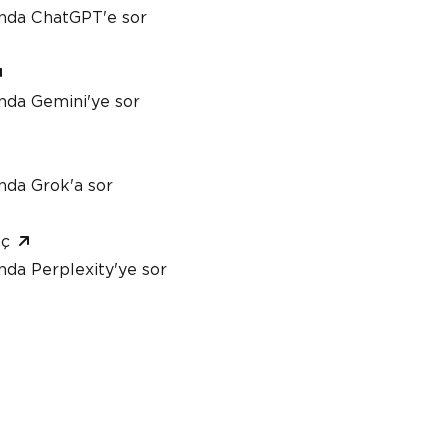
ında ChatGPT'e sor
nda Gemini'ye sor
nda Grok'a sor
aç
nda Perplexity'ye sor