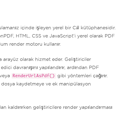
anız içinde işleyen yerel bir C# kütüphanesidir.
ronPDF, HTML, CSS ve JavaScript'i yerel olarak PDF
um render motoru kullanır.
 arayüz olarak hizmet eder. Geliştiriciler
e edici davranışını yapılandırır, ardından PDF
veya
gibi yöntemleri çağırır.
RenderUrlAsPdf()
ye, dosya kaydetmeye ve ek manipülasyon
an kaldırırken geliştiricilere render yapılandırması