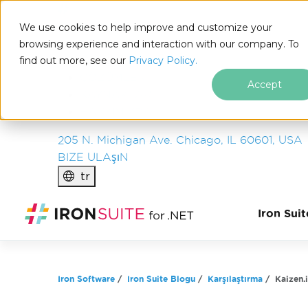
IRON
SOFTWARE
We use cookies to help improve and customize your
ÜRüNLER
browsing experience and interaction with our company. To
find out more, see our
KURUM
Privacy Policy.
ÇÖZÜMLER
Accept
KAYNAKLAR
HAKKIMIZDA
205 N. Michigan Ave. Chicago, IL 60601, USA
BIZE ULAşıN
tr
Altbilgi içeriğine atla
Iron Sui
Iron Software
Iron Suite Blogu
Karşılaştırma
Kaizen.