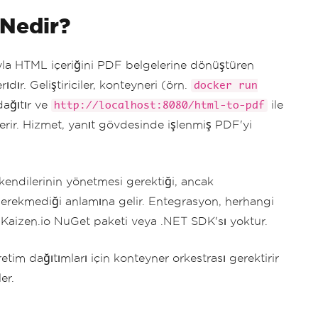
Nedir?
yla HTML içeriğini PDF belgelerine dönüştüren
dır. Geliştiriciler, konteyneri (örn.
docker run
dağıtır ve
ile
http://localhost:8080/html-to-pdf
rir. Hizmet, yanıt gövdesinde işlenmiş PDF'yi
ı kendilerinin yönetmesi gerektiği, ancak
erekmediği anlamına gelir. Entegrasyon, herhangi
— Kaizen.io NuGet paketi veya .NET SDK'sı yoktur.
etim dağıtımları için konteyner orkestrası gerektirir
er.