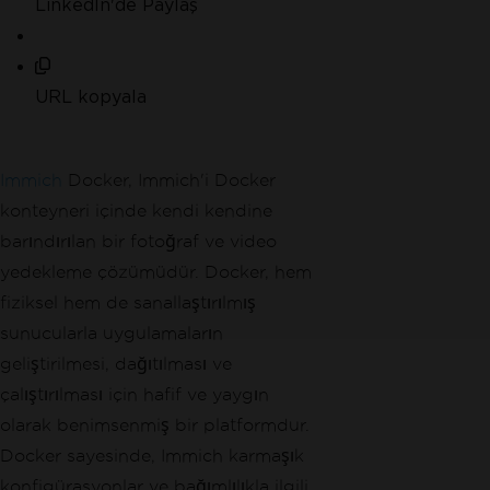
LinkedIn'de Paylaş
URL kopyala
Immich
Docker, Immich'i Docker
konteyneri içinde kendi kendine
barındırılan bir fotoğraf ve video
yedekleme çözümüdür. Docker, hem
fiziksel hem de sanallaştırılmış
sunucularla uygulamaların
geliştirilmesi, dağıtılması ve
çalıştırılması için hafif ve yaygın
olarak benimsenmiş bir platformdur.
Docker sayesinde, Immich karmaşık
konfigürasyonlar ve bağımlılıkla ilgili