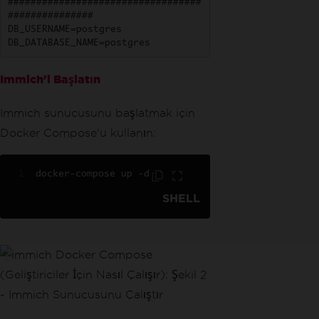
##################################
###############

DB_USERNAME=postgres

DB_DATABASE_NAME=postgres
Immich'i Başlatın
Immich sunucusunu başlatmak için
Docker Compose'u kullanın:
docker
-
compose up 
-
d
SHELL