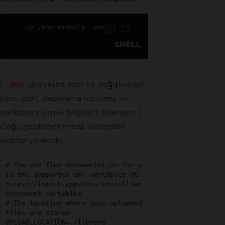
cp 
.
env
.
example 
.
env
SHELL
[
dosyasını açın ve değişkenleri
.env
(örn. port, depolama konumu ve
veritabanı kimlik bilgileri) ayarlayın.]
Çoğu yapılandırmada varsayılan
ayarlar yeterlidir.
# You can find documentation for a
ll the supported env variables at 
https://immich.app/docs/install/en
vironment-variables

# The location where your uploaded 
files are stored

UPLOAD_LOCATION=./library
