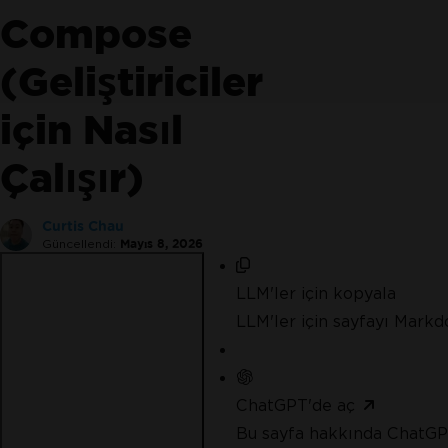
Compose
(Geliştiriciler
için Nasıl
IronPDF'yi deneyen milyonlarca 
katılın
Çalışır)
Curtis Chau
Güncellendi:
Mayıs 8, 2026
LLM'ler için kopyala
LLM'ler için sayfayı Mark
ChatGPT'de aç
Bu sayfa hakkında ChatGP