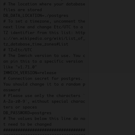
# The location where your database 
files are stored

DB_DATA_LOCATION=./postgres

# To set a timezone, uncomment the 
next line and change Etc/UTC to a 
TZ identifier from this list: http
s://en.wikipedia.org/wiki/List_of_
tz_database_time_zones#List

# TZ=Etc/UTC

# The Immich version to use. You c
an pin this to a specific version 
like "v1.71.0"

IMMICH_VERSION=release

# Connection secret for postgres. 
You should change it to a random p
assword

# Please use only the characters `
A-Za-z0-9`, without special charac
ters or spaces

DB_PASSWORD=postgres

# The values below this line do no
t need to be changed

##################################