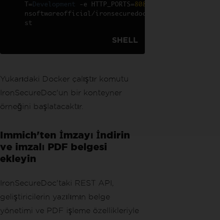
T
=
Development
-
e HTTP_PORTS
=
8080
 iro
nsoftwareofficial
/
ironsecuredoc
:
late
st
SHELL
Yukarıdaki Docker çalıştır komutu
IronSecureDoc'un bir konteyner
örneğini başlatacaktır.
Immich'ten İmzayı İndirin
ve imzalı PDF belgesi
ekleyin
IronSecureDoc'taki REST API,
geliştiricilerin yazılımın belge
yönetimi ve PDF işleme özellikleriyle