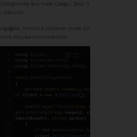
Aşağıda, Immich'e yüklenen örnek bir
imza dosyası bulunmaktadır.
using 
System
;
using 
System
.
Net
.
Http
;
using 
System
.
Threading
.
Tasks
;
class
ImmichIntegration
{
private
static
readonly
HttpClie
nt
 client 
=
new
HttpClient
();
public
async
Task
<string>
GetIma
geFromImmich
(
string
 imageId
,
string
immichBaseUrl
,
string
 apiKey
)
{
// Add authorization header
        client
.
DefaultRequestHeader