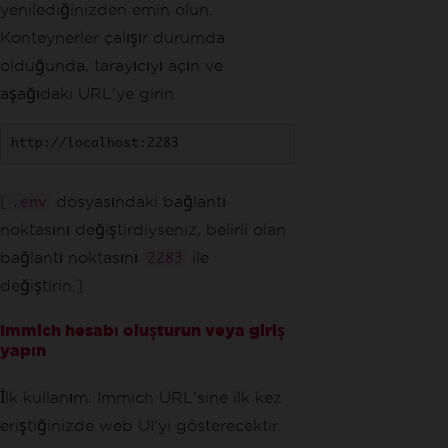
yenilediğinizden emin olun.
Konteynerler çalışır durumda
olduğunda, tarayıcıyı açın ve
aşağıdaki URL'ye girin.
http://localhost:2283
[
dosyasındaki bağlantı
.env
noktasını değiştirdiyseniz, belirli olan
bağlantı noktasını
ile
2283
değiştirin.]
Immich hesabı oluşturun veya giriş
yapın
İlk kullanım: Immich URL'sine ilk kez
eriştiğinizde web UI'yi gösterecektir.