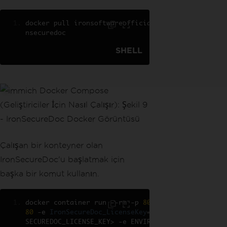
docker pull ironsoftwareofficial
/
iro
nsecuredoc
SHELL
Çalışan bir konteyner olan
IronSecureDoc'u başlatmak için
başka bir komut kullanın.
docker container run 
--
rm 
-
p 
8080
:
80
80
-
e 
IronSecureDoc_LicenseKey
=<
IRON
SECUREDOC_LICENSE_KEY
>
-
e ENVIRONMEN