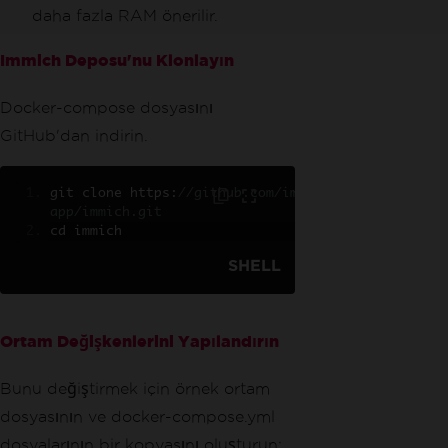
daha fazla RAM önerilir.
Immich Deposu'nu Klonlayın
Docker-compose dosyasını
GitHub'dan indirin.
git clone https
:
//github.com/immich-
app/immich.git
cd immich
SHELL
Ortam Değişkenlerini Yapılandırın
Bunu değiştirmek için örnek ortam
dosyasının ve docker-compose.yml
dosyalarının bir kopyasını oluşturun: