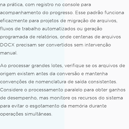
NameWithoutExtension
(
filePath
);
na prática, com registro no console para
string
 outputPath 
=
 $
"output-f
acompanhamento do progresso. Esse padrão funciona
older/{fileName}.pdf"
;
eficazmente para projetos de migração de arquivos,
// Convert to PDF
fluxos de trabalho automatizados ou geração
        doc
.
ToPdf
(
outputPath
);
programada de relatórios, onde centenas de arquivos
DOCX precisam ser convertidos sem intervenção
Console
.
WriteLine
(
$
"Converted: 
manual.
{fileName}"
);
}
Ao processar grandes lotes, verifique se os arquivos de
catch
(
Exception
 ex
)
origem existem antes da conversão e mantenha
{
Console
.
WriteLine
(
$
"Failed: {P
convenções de nomenclatura de saída consistentes.
ath.GetFileName(filePath)} - {ex.Messa
Considere o processamento paralelo para obter ganhos
ge}"
);
de desempenho, mas monitore os recursos do sistema
}
para evitar o esgotamento da memória durante
}
operações simultâneas.