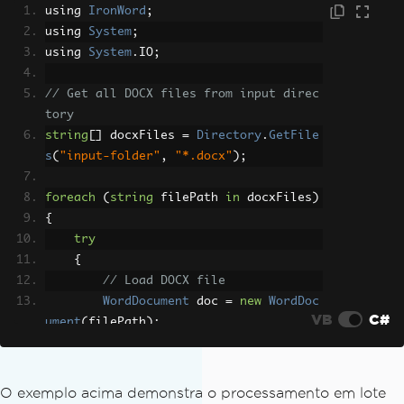
using 
IronWord
;
using 
System
;
using 
System
.
IO
;
// Get all DOCX files from input direc
tory
string
[]
 docxFiles 
=
Directory
.
GetFile
s
(
"input-folder"
,
"*.docx"
);
foreach
(
string
 filePath 
in
 docxFiles
)
{
try
{
// Load DOCX file
WordDocument
 doc 
=
new
WordDoc
VB
C#
ument
(
filePath
);
// Generate output PDF path
string
 fileName 
=
Path
.
GetFile
O exemplo acima demonstra o processamento em lote