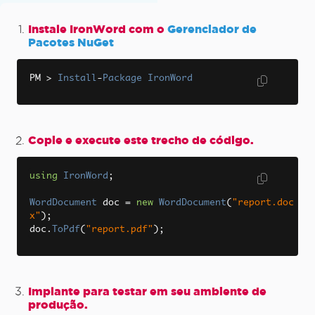
Instale IronWord com o
Gerenciador de
Pacotes NuGet
PM 
>
Install
-
Package
IronWord
Copie e execute este trecho de código.
using
IronWord
;
WordDocument
 doc 
=
new
WordDocument
(
"report.doc
x"
);
doc
.
ToPdf
(
"report.pdf"
);
Implante para testar em seu ambiente de
produção.