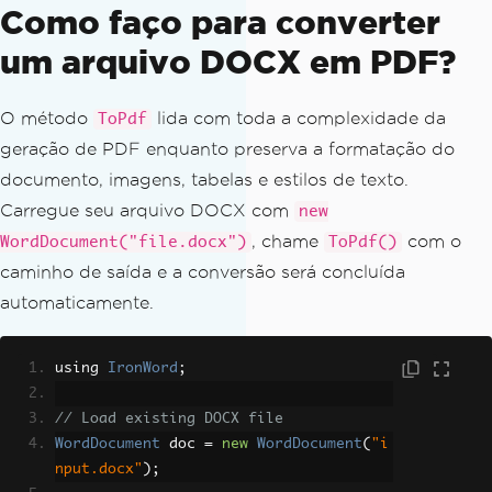
Como faço para converter
um arquivo DOCX em PDF?
O método
lida com toda a complexidade da
ToPdf
geração de PDF enquanto preserva a formatação do
documento, imagens, tabelas e estilos de texto.
Carregue seu arquivo DOCX com
new
, chame
com o
WordDocument("file.docx")
ToPdf()
caminho de saída e a conversão será concluída
automaticamente.
using 
IronWord
;
// Load existing DOCX file
WordDocument
 doc 
=
new
WordDocument
(
"i
nput.docx"
);